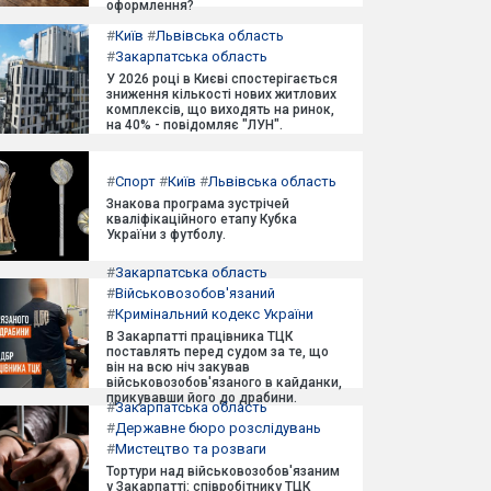
оформлення?
#
Київ
#
Львівська область
#
Закарпатська область
У 2026 році в Києві спостерігається
зниження кількості нових житлових
комплексів, що виходять на ринок,
на 40% - повідомляє "ЛУН".
#
Спорт
#
Київ
#
Львівська область
Знакова програма зустрічей
кваліфікаційного етапу Кубка
України з футболу.
#
Закарпатська область
#
Військовозобов'язаний
#
Кримінальний кодекс України
В Закарпатті працівника ТЦК
поставлять перед судом за те, що
він на всю ніч закував
військовозобов'язаного в кайданки,
прикувавши його до драбини.
#
Закарпатська область
#
Державне бюро розслідувань
#
Мистецтво та розваги
Тортури над військовозобов'язаним
у Закарпатті: співробітнику ТЦК