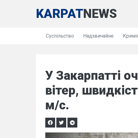
KARPAT
NEWS
Суспільство
Надзвичайне
Кримі
У Закарпатті о
вітер, швидкіст
м/с.