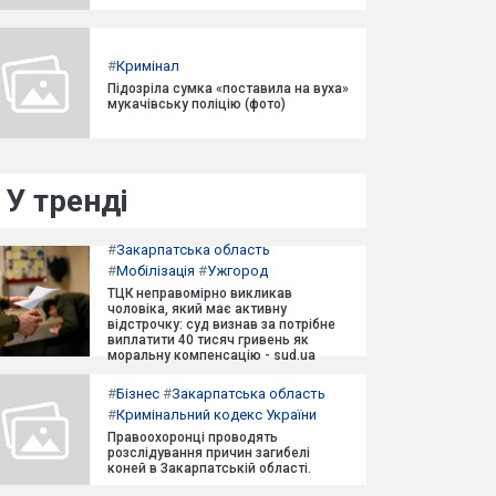
#
Кримінал
Підозріла сумка «поставила на вуха»
мукачівську поліцію (фото)
У тренді
#
Закарпатська область
#
Мобілізація
#
Ужгород
ТЦК неправомірно викликав
чоловіка, який має активну
відстрочку: суд визнав за потрібне
виплатити 40 тисяч гривень як
моральну компенсацію - sud.ua
#
Бізнес
#
Закарпатська область
#
Кримінальний кодекс України
Правоохоронці проводять
розслідування причин загибелі
коней в Закарпатській області.