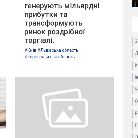
генерують мільярдні
прибутки та
трансформують
ринок роздрібної
торгівлі.
З
#
Київ
#
Львівська область
Л
#
Тернопільська область
К
І
Ч
О
Р
П
Д