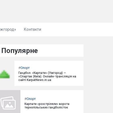
Ужгород»
Контакти
Популярне
#
Спорт
Гандбол. «Карпати» (Ужгород) —
«Спартак (Київ). Онлайн-трансляція на
сайті KarpatNews.in.ua
#
Спорт
Карпати «розстріляли» ворота
тернопільських гандболісток