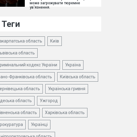
може загрожувати тюремне
ув'язнення.
Теги
акарпатська область
Київ
ьвівська область
римінальний кодекс України
Україна
вано-Франківська область
Київська область
ернівецька область
Українська гривня
деська область
Ужгород
івненська область
Харківська область
рокуратура
Українці
ніпропетровська область