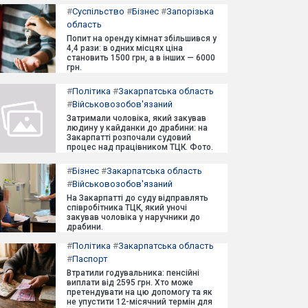
#
Суспільство
#
Бізнес
#
Запорізька
область
Попит на оренду кімнат збільшився у
4,4 рази: в одних місцях ціна
становить 1500 грн, а в інших — 6000
грн.
#
Політика
#
Закарпатська область
#
Військовозобов'язаний
Затримали чоловіка, який закував
людину у кайданки до драбини: на
Закарпатті розпочали судовий
процес над працівником ТЦК. Фото.
#
Бізнес
#
Закарпатська область
#
Військовозобов'язаний
На Закарпатті до суду відправлять
співробітника ТЦК, який уночі
закував чоловіка у наручники до
драбини.
#
Політика
#
Закарпатська область
#
Паспорт
Втратили годувальника: пенсійні
виплати від 2595 грн. Хто може
претендувати на цю допомогу та як
не упустити 12-місячний термін для