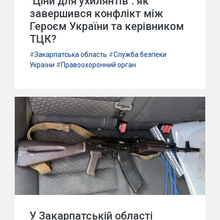
"Ціни для ухилянтів": як
завершився конфлікт між
Героєм України та керівником
ТЦК?
#
Закарпатська область
#
Служба безпеки
України
#
Правоохоронний орган
У Закарпатській області