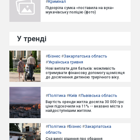
#
Кримінал
Підозріла сумка «поставила на вуха»
мукачівську поліцію (фото)
У тренді
#
Бізнес
#
Закарпатська область
#
Українська гривня
Нові виплати для батьків: можливість
отримувати фінансову допомогу щомісяця
до досягнення дитиною трирічного віку.
#
Політика
#
Київ
#
Львівська область
Вартість оренди житла досягла 30 000 грн:
ціни підскочили на 11% -- вказано міста з
найдоступнішим житлом.
#
Політика
#
Бізнес
#
Закарпатська
область
Суд виніс рішення про обрання