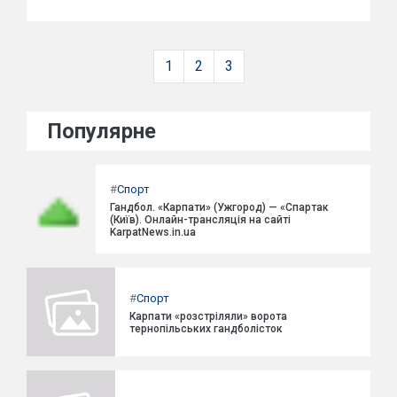
1
2
3
Популярне
#
Спорт
Гандбол. «Карпати» (Ужгород) — «Спартак
(Київ). Онлайн-трансляція на сайті
KarpatNews.in.ua
#
Спорт
Карпати «розстріляли» ворота
тернопільських гандболісток