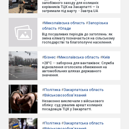
запобіжного заходу для колишніх
керівників ТЦК на Закарпатті — їх
затримали під варту. - Завтра.UA
#
Миколаївська область
#
Запорізька
область
#
Опади
Від посушливих періодів до затоплень: як
зміна клімату позначається на сільському
господарстві та благополуччі населення.
#
Бізнес
#
Миколаївська область
#
Київ
+28°C -- заборона для вантажівок: Служба
відновлення оголосила обмеження на
автомобільних шляхах державного
значення.
#
Політика
#
Закарпатська область
#
Військовозобов'язаний
Незаконно виключали з військового
обліку: суд ухвалив арешт колишніх
посадовців ТЦК у Закарпатті.
#
Політика
#
Закарпатська область
#
Військовозобов'язаний