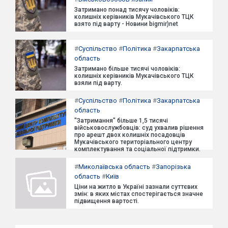
Затримано понад тисячу чоловіків:
колишніх керівників Мукачівського ТЦК
взято під варту - Новини bigmir)net
#
Суспільство
#
Політика
#
Закарпатська
область
Затримано більше тисячі чоловіків:
колишніх керівників Мукачівського ТЦК
взяли під варту.
#
Суспільство
#
Політика
#
Закарпатська
область
"Затримання" більше 1,5 тисячі
військовослужбовців: суд ухвалив рішення
про арешт двох колишніх посадовців
Мукачівського територіального центру
комплектування та соціальної підтримки.
#
Миколаївська область
#
Запорізька
область
#
Київ
Ціни на житло в Україні зазнали суттєвих
змін: в яких містах спостерігається значне
підвищення вартості.