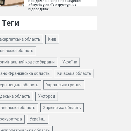
повідомлення про проведення
обшуків у своїх структурних
підрозділах.
Теги
акарпатська область
Київ
ьвівська область
римінальний кодекс України
Україна
вано-Франківська область
Київська область
ернівецька область
Українська гривня
деська область
Ужгород
івненська область
Харківська область
рокуратура
Українці
ніпропетровська область