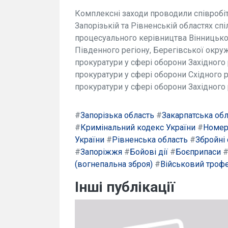
Комплексні заходи проводили співробіт
Запорізькій та Рівненській областях сп
процесуального керівництва Вінницької
Південного регіону, Берегівської окруж
прокуратури у сфері оборони Західного 
прокуратури у сфері оборони Східного р
прокуратури у сфері оборони Західного 
#
Запорізька область
#
Закарпатська об
#
Кримінальний кодекс України
#
Номер
України
#
Рівненська область
#
Збройні 
#
Запоріжжя
#
Бойові дії
#
Боєприпаси
(вогнепальна зброя)
#
Військовий троф
Інші публікації