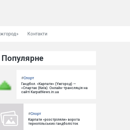
Ужгород»
Контакти
Популярне
#
Спорт
Гандбол. «Карпати» (Ужгород) —
«Спартак (Київ). Онлайн-трансляція на
сайті KarpatNews.in.ua
#
Спорт
Карпати «розстріляли» ворота
тернопільських гандболісток