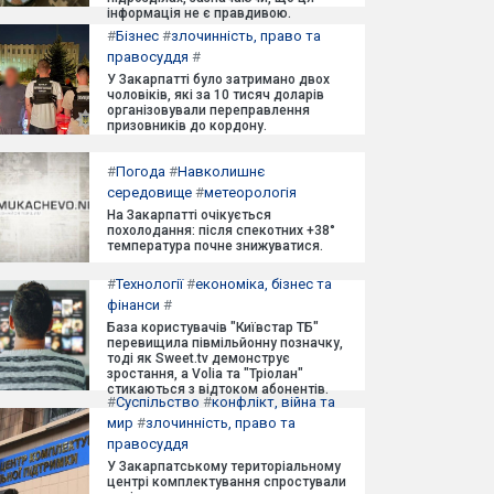
інформація не є правдивою.
#
Бізнес
#
злочинність, право та
правосуддя
#
У Закарпатті було затримано двох
чоловіків, які за 10 тисяч доларів
організовували переправлення
призовників до кордону.
#
Погода
#
Навколишнє
середовище
#
метеорологія
На Закарпатті очікується
похолодання: після спекотних +38°
температура почне знижуватися.
#
Технології
#
економіка, бізнес та
фінанси
#
База користувачів "Київстар ТБ"
перевищила півмільйонну позначку,
тоді як Sweet.tv демонструє
зростання, а Volia та "Тріолан"
стикаються з відтоком абонентів.
#
Суспільство
#
конфлікт, війна та
мир
#
злочинність, право та
правосуддя
У Закарпатському територіальному
центрі комплектування спростували