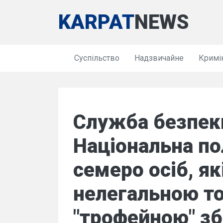
KARPAT
NEWS
Суспільство
Надзвичайне
Кримі
Служба безпеки
Національна по
семеро осіб, я
нелегальною т
"трофейною" з