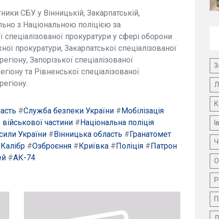
ники СБУ у Вінницькій, Закарпатській,
ільно з Національною поліцією за
 спеціалізованої прокуратури у сфері оборони
ної прокуратури, Закарпатської спеціалізованої
регіону, Запорізької спеціалізованої
З
егіону та Рівненської спеціалізованої
регіону.
Л
К
ласть
#
Служба безпеки України
#
Мобілізація
 військової частини
#
Національна поліція
І
сили України
#
Вінницька область
#
Гранатомет
Ч
#
Калібр
#
Озброєння
#
Криївка
#
Поліція
#
Патрон
ей
#
АК-74
О
Р
П
Д