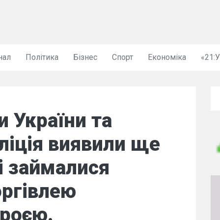
нал
Політика
Бізнес
Спорт
Економіка
«21:
 України та
ліція виявили ще
кі займалися
оргівлею
броєю.