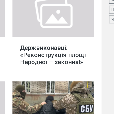
П
Ч
Держвиконавці:
«Реконструкція площі
Народної — законна!»