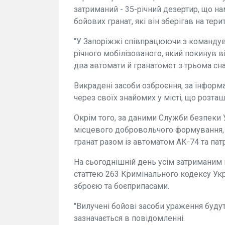
затриманий - 35-річний дезертир, що н
бойових гранат, які він зберігав на тер
"У Запоріжжі співпрацюючи з командув
річного мобілізованого, який покинув в
два автомати й гранатомет з трьома сн
Викрадені засоби озброєння, за інформа
через своїх знайомих у місті, що розта
Окрім того, за даними Служби безпеки У
місцевого добровольчого формування, 
гранат разом із автоматом АК-74 та па
На сьогоднішній день усім затриманим 
статтею 263 Кримінального кодексу Укр
зброєю та боєприпасами.
"Вилучені бойові засоби ураження будут
зазначається в повідомленні.