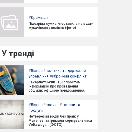
#
Кримінал
Підозріла сумка «поставила на вуха»
мукачівську поліцію (фото)
У тренді
#
Бізнес
#
політика та державне
управління
#
збройний конфлікт
Закарпатський ТЦК спростив
інформацію про проведення
обшуків: офіційне повідомлення.
#
Бізнес
#
злочин
#
товари та
послуги
Нетверезий водій без прав: у
Мукачеві затримали кермувальника
Volkswagen (ФОТО)