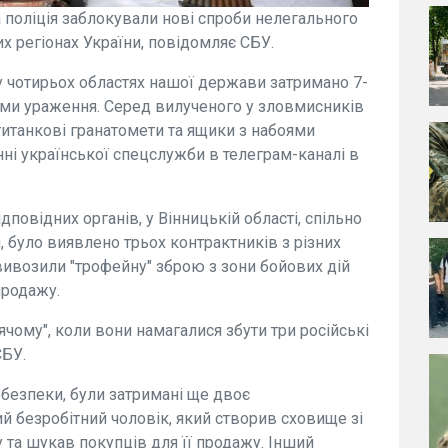
 поліція заблокували нові спроби нелегального
х регіонах України, повідомляє СБУ.
у чотирьох областях нашої держави затримано 7-
ами ураження. Серед вилученого у зловмисників
титанкові гранатомети та ящики з набоями
енні української спецслужби в телеграм-каналі в
повідних органів, у Вінницькій області, спільно
 було виявлено трьох контрактників з різних
 вивозили "трофейну" зброю з зони бойових дій
продажу.
рячому", коли вони намагалися збути три російські
СБУ.
 безпеки, були затримані ще двоє
ий безробітний чоловік, який створив сховище зі
 та шукав покупців для її продажу. Інший