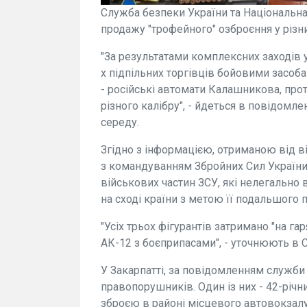
Служба безпеки України та Національна
продажу "трофейного" озброєння у різни
"За результатами комплексних заходів 
х підпільних торгівців бойовими засоб
- російські автомати Калашникова, про
різного калібру", - йдеться в повідомл
середу.
Згідно з інформацією, отриманою від від
з командуванням Збройних Сил України,
військових частин ЗСУ, які нелегально
на сході країни з метою її подальшого 
"Усіх трьох фігурантів затримано "на га
АК-12 з боєприпасами", - уточнюють в 
У Закарпатті, за повідомленням служби
правопорушників. Один із них - 42-річн
зброєю в районі місцевого автовокзалу