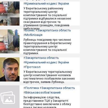
#
Кримінальний кодекс України
У Берегівському районному
територіальному центрі
комплектування та соціальної
підтримки відбувалися незаконні
скасування відстрочок та
утримання громадян, повідомив
омбудсман.
#
Бізнес
#
Закарпатська область
#
Мобілізація
Лубінець повідомив про численні
правопорушення в Берегівському
територіальному центрі
комплектування та соціальної
підтримки.
#
Закарпатська область
#
Кримінальний кодекс України
#
Протокол
У Берегівському територіальному
центрі комплектування чоловіків
систематично позбавляли законних
відстрочок, заявив Лубінець.
#
Політика
#
Закарпатська область
#
Військовозобов'язаний
За інформацією слідства,
представники ТЦК у Закарпатті
безпідставно виключили з обліку
понад тисячу чоловіків.