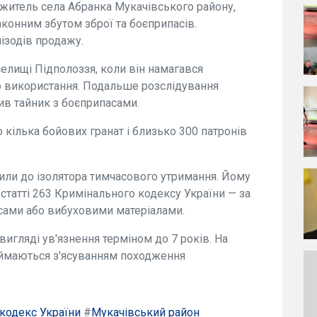
житель села Абранка Мукачівського району,
аконним збутом зброї та боєприпасів.
ізодів продажу.
 селищі Підполоззя, коли він намагався
о використання. Подальше розслідування
орив тайник з боєприпасами.
 кілька бойових гранат і близько 300 патронів
тили до ізолятора тимчасового утримання. Йому
статті 263 Кримінального кодексу України — за
сами або вибуховими матеріалами.
игляді ув'язнення терміном до 7 років. На
аймаються з'ясуванням походження
кодекс України
#
Мукачівський район