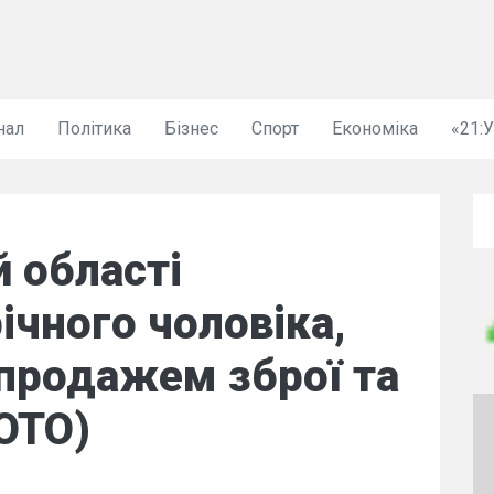
нал
Політика
Бізнес
Спорт
Економіка
«21:
й області
ічного чоловіка,
продажем зброї та
ОТО)