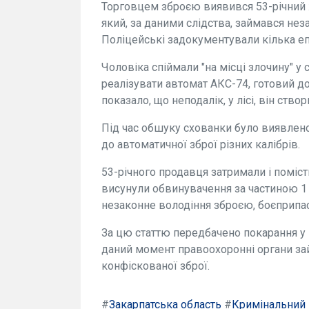
Торговцем зброєю виявився 53-річний 
який, за даними слідства, займався нез
Поліцейські задокументували кілька еп
Чоловіка спіймали "на місці злочину" у
реалізувати автомат АКС-74, готовий д
показало, що неподалік, у лісі, він ств
Під час обшуку схованки було виявлено
до автоматичної зброї різних калібрів.
53-річного продавця затримали і поміс
висунули обвинувачення за частиною 1 
незаконне володіння зброєю, боєприпа
За цю статтю передбачено покарання у в
даний момент правоохоронні органи з
конфіскованої зброї.
#
Закарпатська область
#
Кримінальний 