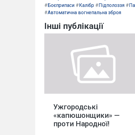
#
Боєприпаси
#
Калібр
#
Підполоззя
#
Па
#
Автоматична вогнепальна зброя
Інші публікації
Ужгородські
«капюшонщики» —
проти Народної!