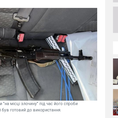
 "на місці злочину" під час його спроби
 був готовий до використання.