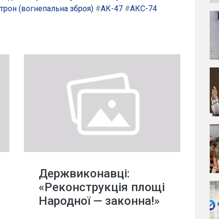
трон (вогнепальна зброя)
#
АК-47
#
АКС-74
Держвиконавці:
«Реконструкція площі
Народної — законна!»