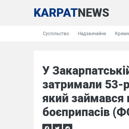
KARPAT
NEWS
Суспільство
Надзвичайне
Кримі
У Закарпатські
затримали 53-р
який займався 
боєприпасів (Ф