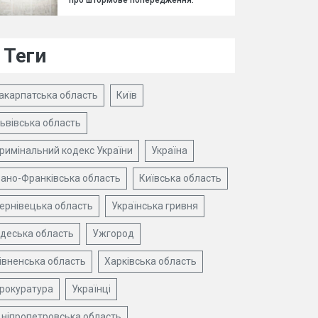
про штормове попередження.
Теги
акарпатська область
Київ
ьвівська область
римінальний кодекс України
Україна
вано-Франківська область
Київська область
ернівецька область
Українська гривня
деська область
Ужгород
івненська область
Харківська область
рокуратура
Українці
ніпропетровська область