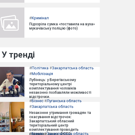
#
Кримінал
Підозріла сумка «поставила на вуха»
мукачівську поліцію (фото)
У тренді
#
Політика
#
Закарпатська область
#
Мобілізація
Лубінець: у Берегівському
територіальному центрі
комплектування чоловіків
незаконно позбавляли можливості
відстрочки.
#
Бізнес
#
Луганська область
#
Закарпатська область
Незаконне утримання громадян та
скасування відстрочок:
Закарпатський обласний
територіальний центр
комплектування проводить
#
Бізнес
#
Закарпатська область
перевірку даних. ФОТО