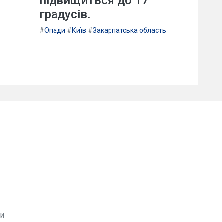
підвищиться до 17
градусів.
#
Опади
#
Київ
#
Закарпатська область
ви