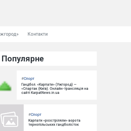
Ужгород»
Контакти
Популярне
#
Спорт
Гандбол. «Карпати» (Ужгород) —
«Спартак (Київ). Онлайн-трансляція на
сайті KarpatNews.in.ua
#
Спорт
Карпати «розстріляли» ворота
тернопільських гандболісток