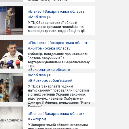
#
Бізнес
#
Закарпатська область
#
Мобілізація
У ТЦК Закарпатської області
незаконно тримали чоловіків, які
мали відстрочки: подробиці події.
#
Політика
#
Закарпатська область
#
Житомирська область
Лубінець повідомляє про наявність
"сотень заручників" з
відтермінуваннями в Берегівському
ТЦК.
#
Закарпатська область
#
Мобілізація
#
Військовозобов'язаний
У ТЦК в Закарпатті "одним
натисканням" позбавляли чоловіків
з різних регіонів України законних
відстрочок, - заявив Омбудсман
Дмитро Лубінець, повідомляє "Рівне
Вечірнє".
#
Бізнес
#
Закарпатська область
#
Ужгород
У Закарпатській області оголосили