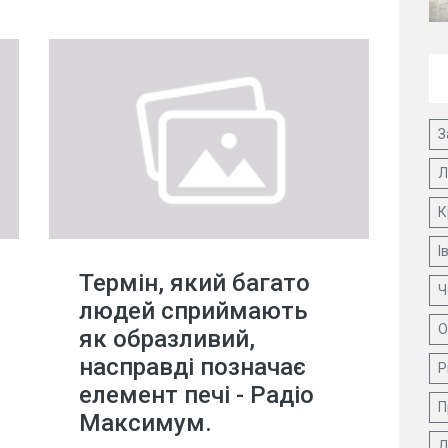
З
Л
К
І
Термін, який багато
Ч
людей сприймають
О
як образливий,
насправді позначає
Р
елемент печі - Радіо
П
Максимум.
Д