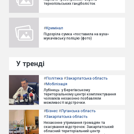
тернопільських гандболісток
#
Кримінал
Підозріла сумка «поставила на вуха»
мукачівську поліцію (фото)
У тренді
#
Політика
#
Закарпатська область
#
Мобілізація
Лубінець: у Берегівському
територіальному центрі комплектування
чоловіків незаконно позбавляли
можливості відстрочки.
#
Бізнес
#
Луганська область
#
Закарпатська область
Незаконне утримання громадян та
скасування відстрочок: Закарпатський
обласний територіальний центр