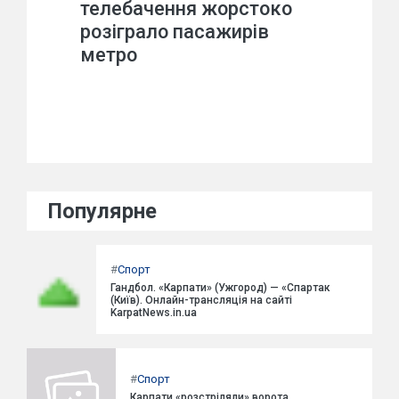
телебачення жорстоко
розіграло пасажирів
метро
Популярне
#
Спорт
Гандбол. «Карпати» (Ужгород) — «Спартак
(Київ). Онлайн-трансляція на сайті
KarpatNews.in.ua
#
Спорт
Карпати «розстріляли» ворота