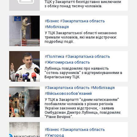
ТЦК у Закарпатті безпідставно виключили
з обліку понад тисячу чоловіків.
#
Бізнес
#
Закарпатська область
#
Мобілізація
У ТЦК Закарпатської області незаконно
тримали чоловіків, які мали відстрочки:
подробиці події.
#
Політика
#
Закарпатська область
#
Житомирська область
Лубінець повідомляє про наявність
"сотень заручників" з відтермінуваннями в
Берегівському ТЦК.
#
Закарпатська область
#
Мобілізація
#
Військовозобов'язаний
У ТЦК в Закарпатті "одним натисканням"
позбавляли чоловіків з різних регіонів
України законних відстрочок, - заявив
Омбудсман Дмитро Лубінець, повідомляє
"Рівне Вечірнє".
#
Бізнес
#
Закарпатська область
#
Ужгород