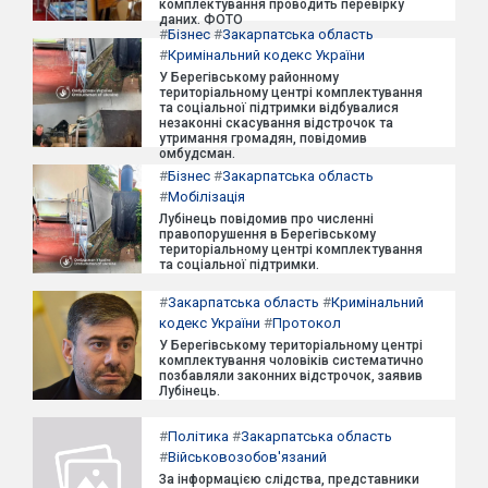
комплектування проводить перевірку
даних. ФОТО
#
Бізнес
#
Закарпатська область
#
Кримінальний кодекс України
У Берегівському районному
територіальному центрі комплектування
та соціальної підтримки відбувалися
незаконні скасування відстрочок та
утримання громадян, повідомив
омбудсман.
#
Бізнес
#
Закарпатська область
#
Мобілізація
Лубінець повідомив про численні
правопорушення в Берегівському
територіальному центрі комплектування
та соціальної підтримки.
#
Закарпатська область
#
Кримінальний
кодекс України
#
Протокол
У Берегівському територіальному центрі
комплектування чоловіків систематично
позбавляли законних відстрочок, заявив
Лубінець.
#
Політика
#
Закарпатська область
#
Військовозобов'язаний
За інформацією слідства, представники