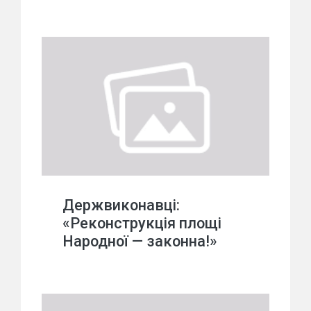
Держвиконавці:
«Реконструкція площі
Народної — законна!»