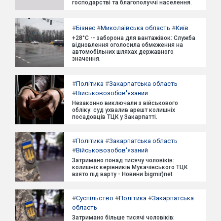
господарстві та благополуччі населення.
#
Бізнес
#
Миколаївська область
#
Київ
+28°C -- заборона для вантажівок: Служба
відновлення оголосила обмеження на
автомобільних шляхах державного
значення.
#
Політика
#
Закарпатська область
#
Військовозобов'язаний
Незаконно виключали з військового
обліку: суд ухвалив арешт колишніх
посадовців ТЦК у Закарпатті.
#
Політика
#
Закарпатська область
#
Військовозобов'язаний
Затримано понад тисячу чоловіків:
колишніх керівників Мукачівського ТЦК
взято під варту - Новини bigmir)net
#
Суспільство
#
Політика
#
Закарпатська
область
Затримано більше тисячі чоловіків: