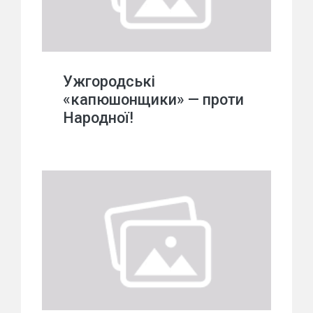
Ужгородські
«капюшонщики» — проти
Народної!