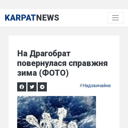
KARPAT
NEWS
На Драгобрат
повернулася справжня
зима (ФОТО)
#
Надзвичайне