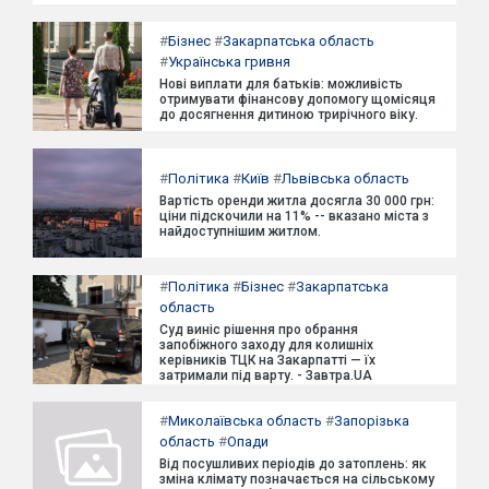
#
Бізнес
#
Закарпатська область
#
Українська гривня
Нові виплати для батьків: можливість
отримувати фінансову допомогу щомісяця
до досягнення дитиною трирічного віку.
#
Політика
#
Київ
#
Львівська область
Вартість оренди житла досягла 30 000 грн:
ціни підскочили на 11% -- вказано міста з
найдоступнішим житлом.
#
Політика
#
Бізнес
#
Закарпатська
область
Суд виніс рішення про обрання
запобіжного заходу для колишніх
керівників ТЦК на Закарпатті — їх
затримали під варту. - Завтра.UA
#
Миколаївська область
#
Запорізька
область
#
Опади
Від посушливих періодів до затоплень: як
зміна клімату позначається на сільському