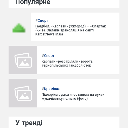
Популярне
#
Спорт
Гандбол. «Карпати» (Ужгород) — «Спартак
(Київ). Онлайн-трансляція на сайті
KarpatNews.in.ua
#
Спорт
Карпати «розстріляли» ворота
тернопільських гандболісток
#
Кримінал
Підозріла сумка «поставила на вуха»
мукачівську поліцію (фото)
У тренді