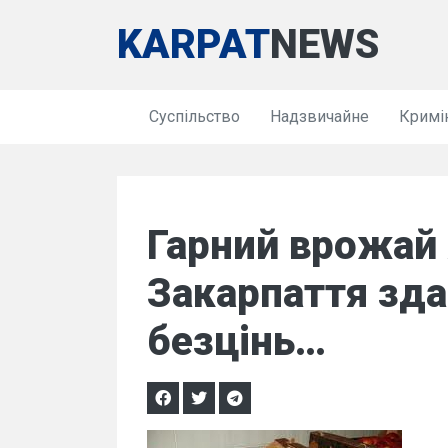
KARPAT
NEWS
Суспільство
Надзвичайне
Кримі
Гарний врожай 
Закарпаття зд
безцінь…