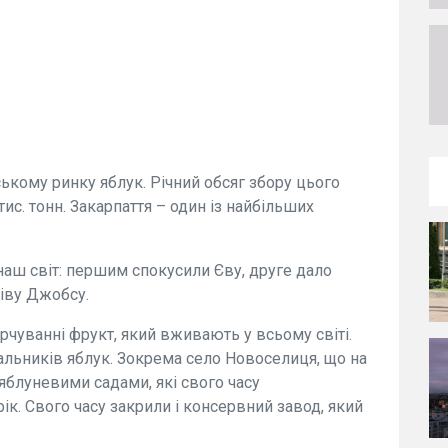
ькому ринку яблук. Річний обсяг збору цього
ис. тонн. Закарпаття – один із найбільших
 наш світ: першим спокусили Єву, друге дало
тіву Джобсу.
рчуванні фрукт, який вживають у всьому світі.
чальників яблук. Зокрема село Новоселиця, що на
яблуневими садами, які свого часу
к. Свого часу закрили і консервний завод, який