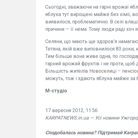
Сьогодні, зважаючи на гарні врожаї яблу
яблука тут вирощені майже без хімії, в
виявилося, проблематично. В селі влаш
причини — її нема. Тому люди раді хоч я
Селяни, що мають ще здоров’я намагают
Тетяна, якій вже виповнилося 83 роки, 
Тим більше вона живе одна, по господар
гарний врожай фруктів і не проти, щоб д
Більшість жителів Новоселиці – пенсіо
можуть, тож і здають яблука майже за 
М-студіо
17 вересня 2012, 11:56
KARPATNEWS.in.ua — Усі новини Ужгоро
Сподобалась новина? Підтримай Karpa