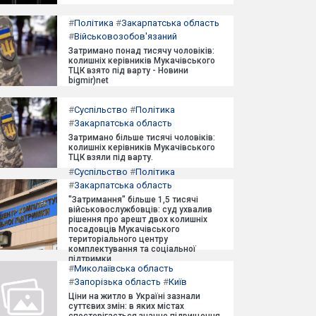
#
Політика
#
Закарпатська область
#
Військовозобов'язаний
Затримано понад тисячу чоловіків:
колишніх керівників Мукачівського
ТЦК взято під варту - Новини
bigmir)net
#
Суспільство
#
Політика
#
Закарпатська область
Затримано більше тисячі чоловіків:
колишніх керівників Мукачівського
ТЦК взяли під варту.
#
Суспільство
#
Політика
#
Закарпатська область
"Затримання" більше 1,5 тисячі
військовослужбовців: суд ухвалив
рішення про арешт двох колишніх
посадовців Мукачівського
територіального центру
комплектування та соціальної
підтримки.
#
Миколаївська область
#
Запорізька область
#
Київ
Ціни на житло в Україні зазнали
суттєвих змін: в яких містах