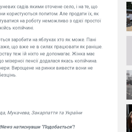
невих садів якими оточене село, і на те, що
они користуються попитом. Але продати їх, як
туватися на роботу неможливо з одієї простої
кійсь копійчині.
ься заробити на яблуках хто як може. Пані
каже, що вже не в силах працювати як раніше.
ству теж їй ніхто не допомагає. Жінка має
о мізерної пенсії додалася якась копійчина.
нери. Вирощене на ринки вивести вони не
безцінь.
да, Мукачева, Закарпаття та України
tNews натиснувши "Подобається"!