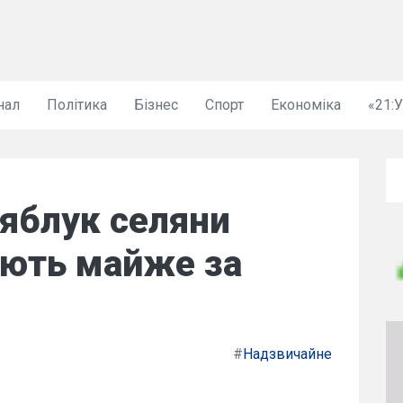
нал
Політика
Бізнес
Спорт
Економіка
«21:
яблук селяни
ають майже за
#
Надзвичайне