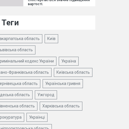
спостерігається значне підвищення
вартості.
Теги
акарпатська область
Київ
ьвівська область
римінальний кодекс України
Україна
вано-Франківська область
Київська область
ернівецька область
Українська гривня
деська область
Ужгород
івненська область
Харківська область
рокуратура
Українці
ніпропетровська область