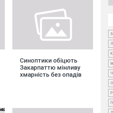
З
Л
К
Синоптики обіцють
І
Закарпаттю мінливу
хмарність без опадів
Ч
О
Р
П
Д