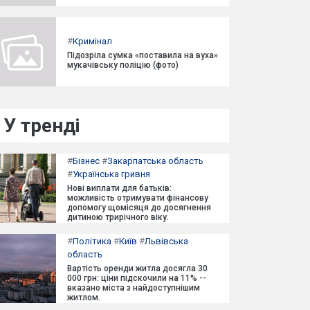
#
Кримінал
Підозріла сумка «поставила на вуха»
мукачівську поліцію (фото)
У тренді
#
Бізнес
#
Закарпатська область
#
Українська гривня
Нові виплати для батьків:
можливість отримувати фінансову
допомогу щомісяця до досягнення
дитиною трирічного віку.
#
Політика
#
Київ
#
Львівська
область
Вартість оренди житла досягла 30
000 грн: ціни підскочили на 11% --
вказано міста з найдоступнішим
житлом.