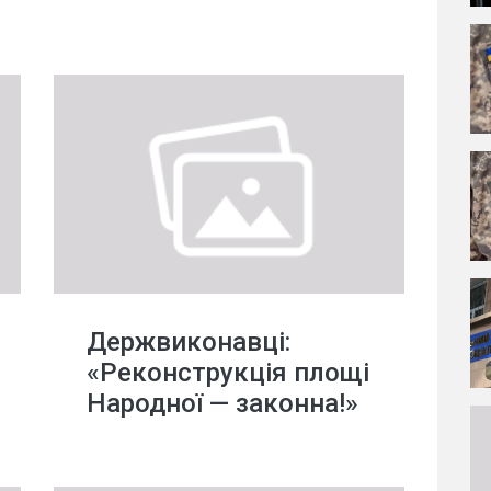
Держвиконавці:
«Реконструкція площі
Народної — законна!»