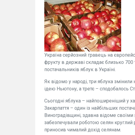
Україна серйозний гравець на європейс
фрукту в державі складає близько 700 т
постачальників яблук в Україні.
Як відомо у народі, три яблука змінили
ідею Ньютону, а третє – сподобалось С
Сьогодні яблука – найпоширеніший у ха
Закарпаття – один із найбільших поста
Виноградівщині, здавна відоме своїми 
забезпечували роботою селян круглий рі
приносив чималий дохід селянам.