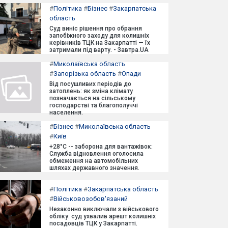
#
Політика
#
Бізнес
#
Закарпатська
область
Суд виніс рішення про обрання
запобіжного заходу для колишніх
керівників ТЦК на Закарпатті — їх
затримали під варту. - Завтра.UA
#
Миколаївська область
#
Запорізька область
#
Опади
Від посушливих періодів до
затоплень: як зміна клімату
позначається на сільському
господарстві та благополуччі
населення.
#
Бізнес
#
Миколаївська область
#
Київ
+28°C -- заборона для вантажівок:
Служба відновлення оголосила
обмеження на автомобільних
шляхах державного значення.
#
Політика
#
Закарпатська область
#
Військовозобов'язаний
Незаконно виключали з військового
обліку: суд ухвалив арешт колишніх
посадовців ТЦК у Закарпатті.