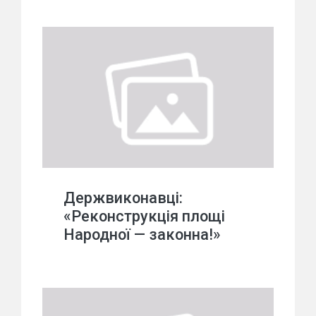
Держвиконавці:
«Реконструкція площі
Народної — законна!»