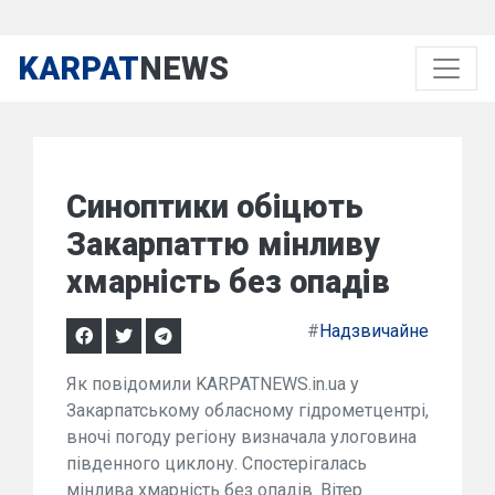
KARPAT
NEWS
Синоптики обіцють
Закарпаттю мінливу
хмарність без опадів
#
Надзвичайне
Як повідомили KARPATNEWS.in.ua у
Закарпатському обласному гідрометцентрі,
вночі погоду регіону визначала улоговина
південного циклону. Спостерігалась
мінлива хмарність без опадів. Вітер