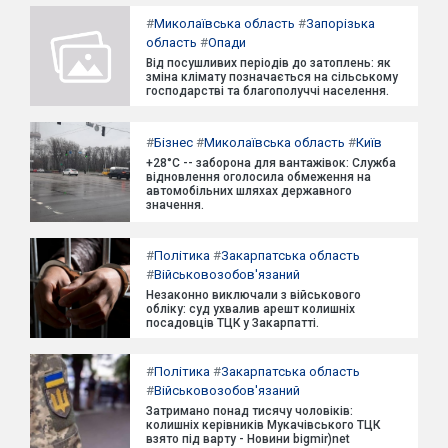
#
Миколаївська область
#
Запорізька
область
#
Опади
Від посушливих періодів до затоплень: як
зміна клімату позначається на сільському
господарстві та благополуччі населення.
#
Бізнес
#
Миколаївська область
#
Київ
+28°C -- заборона для вантажівок: Служба
відновлення оголосила обмеження на
автомобільних шляхах державного
значення.
#
Політика
#
Закарпатська область
#
Військовозобов'язаний
Незаконно виключали з військового
обліку: суд ухвалив арешт колишніх
посадовців ТЦК у Закарпатті.
#
Політика
#
Закарпатська область
#
Військовозобов'язаний
Затримано понад тисячу чоловіків:
колишніх керівників Мукачівського ТЦК
взято під варту - Новини bigmir)net