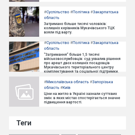
#
Суспільство
#
Політика
#
Закарпатська
область
Затримано більше тисячі чоловіків:
колишніх керівників Мукачівського ТЦК
взяли під варту.
#
Суспільство
#
Політика
#
Закарпатська
область
"Затримання" більше 1,5 тисячі
військовослужбовців: суд ухвалив рішення
про арешт двох колишніх посадовців
Мукачівського територіального центру
комплектування та соціальної підтримки.
#
Миколаївська область
#
Запорізька
область
#
Київ
Ціни на житло в Україні зазнали суттєвих
змін: в яких містах спостерігається значне
підвищення вартості.
Теги