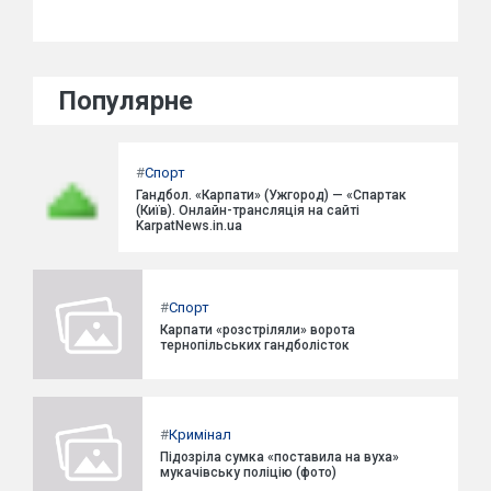
Популярне
#
Спорт
Гандбол. «Карпати» (Ужгород) — «Спартак
(Київ). Онлайн-трансляція на сайті
KarpatNews.in.ua
#
Спорт
Карпати «розстріляли» ворота
тернопільських гандболісток
#
Кримінал
Підозріла сумка «поставила на вуха»
мукачівську поліцію (фото)