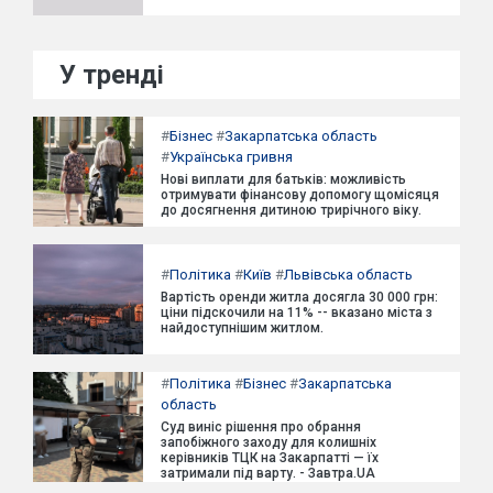
У тренді
#
Бізнес
#
Закарпатська область
#
Українська гривня
Нові виплати для батьків: можливість
отримувати фінансову допомогу щомісяця
до досягнення дитиною трирічного віку.
#
Політика
#
Київ
#
Львівська область
Вартість оренди житла досягла 30 000 грн:
ціни підскочили на 11% -- вказано міста з
найдоступнішим житлом.
#
Політика
#
Бізнес
#
Закарпатська
область
Суд виніс рішення про обрання
запобіжного заходу для колишніх
керівників ТЦК на Закарпатті — їх
затримали під варту. - Завтра.UA