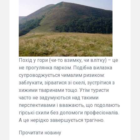
Похід у гори (чи-то взимку, чи влітку) – це
не прогулянка парком. Подібна вилазка
супроводжується чималим ризиком:
заблукати, зірватися зі скелі, зустрітися з
хижими тваринами тощо. Утім туристи
часто не задумуються над такими
перспективами і вважають, що подолають
гірські схили без допомоги професіоналів.
А це нерідко завершується трагічно.
Прочитати новину