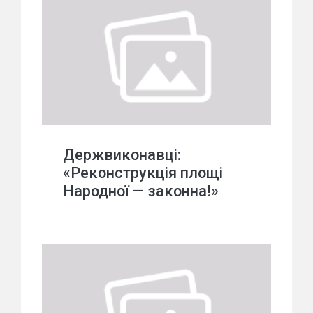
Держвиконавці:
«Реконструкція площі
Народної — законна!»