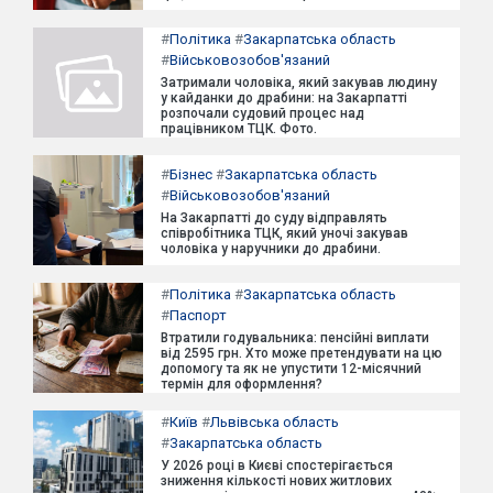
#
Політика
#
Закарпатська область
#
Військовозобов'язаний
Затримали чоловіка, який закував людину
у кайданки до драбини: на Закарпатті
розпочали судовий процес над
працівником ТЦК. Фото.
#
Бізнес
#
Закарпатська область
#
Військовозобов'язаний
На Закарпатті до суду відправлять
співробітника ТЦК, який уночі закував
чоловіка у наручники до драбини.
#
Політика
#
Закарпатська область
#
Паспорт
Втратили годувальника: пенсійні виплати
від 2595 грн. Хто може претендувати на цю
допомогу та як не упустити 12-місячний
термін для оформлення?
#
Київ
#
Львівська область
#
Закарпатська область
У 2026 році в Києві спостерігається
зниження кількості нових житлових