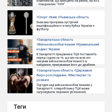
комплексів, що виходять на ринок, на 40%
- повідомляє "ЛУН".
#
Спорт
#
Київ
#
Львівська область
Знакова програма зустрічей
кваліфікаційного етапу Кубка України з
футболу.
#
Закарпатська область
#
Військовозобов'язаний
#
Кримінальний
кодекс України
В Закарпатті працівника ТЦК поставлять
перед судом за те, що він на всю ніч
закував військовозобов'язаного в
кайданки, прикувавши його до драбини.
#
Закарпатська область
#
Державне
бюро розслідувань
#
Мистецтво та
розваги
Тортури над військовозобов'язаним у
Закарпатті: співробітнику ТЦК може
загрожувати тюремне ув'язнення.
Теги