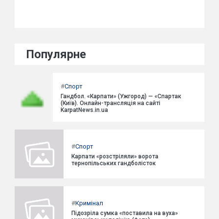
Популярне
#
Спорт
Гандбол. «Карпати» (Ужгород) — «Спартак
(Київ). Онлайн-трансляція на сайті
KarpatNews.in.ua
#
Спорт
Карпати «розстріляли» ворота
тернопільських гандболісток
#
Кримінал
Підозріла сумка «поставила на вуха»