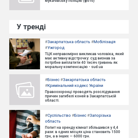
мукачівську поліцію (фото)
У тренді
#
Закарпатська область
#
Мобілізація
#
Ужгород
ТЦК неправомірно викликав чоловіка, який
має активну відстрочку: суд визнав за
потрібне виплатити 40 тисяч гривень як
моральну компенсацію - sud.ua
#
Бізнес
#
Закарпатська область
#
Кримінальний кодекс України
Правоохоронці проводять розслідування
причин загибелі коней в Закарпатській
області.
#
Суспільство
#
Бізнес
#
Запорізька
область
Попит на оренду кімнат збільшився у 4,4
рази: в одних місцях ціна становить 1500
грн, а в інших — 6000 грн.