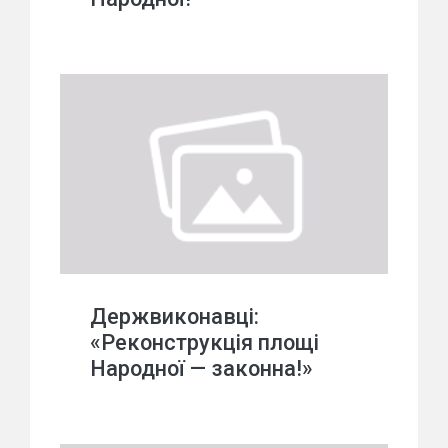
Держвиконавці:
«Реконструкція площі
Народної — законна!»