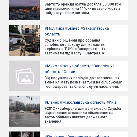
Вартість оренди житла досягла 30 000 грн:
ціни підскочили на 11% -- вказано міста з
найдоступнішим житлом.
#
Політика
#
Бізнес
#
Закарпатська
область
Суд виніс рішення про обрання
запобіжного заходу для колишніх
керівників ТЦК на Закарпатті — їх
затримали під варту. - Завтра.UA
#
Миколаївська область
#
Запорізька
область
#
Опади
Від посушливих періодів до затоплень: як
зміна клімату позначається на сільському
господарстві та благополуччі населення.
#
Бізнес
#
Миколаївська область
#
Київ
+28°C -- заборона для вантажівок: Служба
відновлення оголосила обмеження на
автомобільних шляхах державного
значення.
#
Політика
#
Закарпатська область