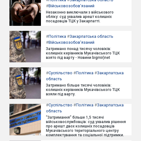
#
Військовозобов'язаний
Незаконно виключали з військового
обліку: суд ухвалив арешт колишніх
посадовців ТЦК у Закарпатті.
#
Політика
#
Закарпатська область
#
Військовозобов'язаний
Затримано понад тисячу чоловіків:
колишніх керівників Мукачівського ТЦК
взято під варту - Новини bigmir)net
#
Суспільство
#
Політика
#
Закарпатська
область
Затримано більше тисячі чоловіків:
колишніх керівників Мукачівського ТЦК
взяли під варту.
#
Суспільство
#
Політика
#
Закарпатська
область
"Затримання" більше 1,5 тисячі
військовослужбовців: суд ухвалив рішення
про арешт двох колишніх посадовців
Мукачівського територіального центру
комплектування та соціальної підтримки.