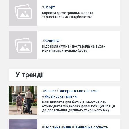
#
Спорт
Карпати «розстріляли» ворота
тернопільських гандболісток
#
Кримінал
Підозріла сумка «поставила на вуха»
мукачівську поліцію (фото)
У тренді
#
Бізнес
#
Закарпатська область
#
Українська гривня
Нові виплати для батьків: можливість
отримувати фінансову допомогу щомісяця
до досягнення дитиною трирічного віку.
#
Політика
#
Київ
#
Львівська область