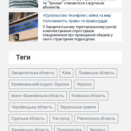
та "Тріолан" стикаються з відтоком
абонентів.
#
Суспільство
#
конфлікт, війна та мир
#
злочинність, право та правосуддя
У Закарпатському територіальному центрі
комплектування спростували
повідомлення про проведення обшуків у
своїх структурних підрозділах.
Теги
Закарпатська область
Київ
Львівська область
Кримінальний кодекс України
Україна
Івано-Франківська область
Київська область
Чернівецька область
Українська гривня
Одеська область
Ужгород
Рівненська область
Харківська область
Прокуратура
Українці