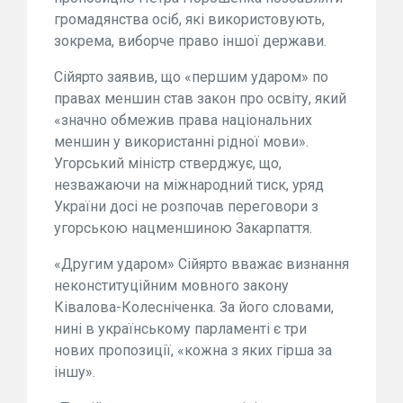
громадянства осіб, які використовують,
зокрема, виборче право іншої держави.
Сійярто заявив, що «першим ударом» по
правах меншин став закон про освіту, який
«значно обмежив права національних
меншин у використанні рідної мови».
Угорський міністр стверджує, що,
незважаючи на міжнародний тиск, уряд
України досі не розпочав переговори з
угорською нацменшиною Закарпаття.
«Другим ударом» Сійярто вважає визнання
неконституційним мовного закону
Ківалова-Колесніченка. За його словами,
нині в українському парламенті є три
нових пропозиції, «кожна з яких гірша за
іншу».