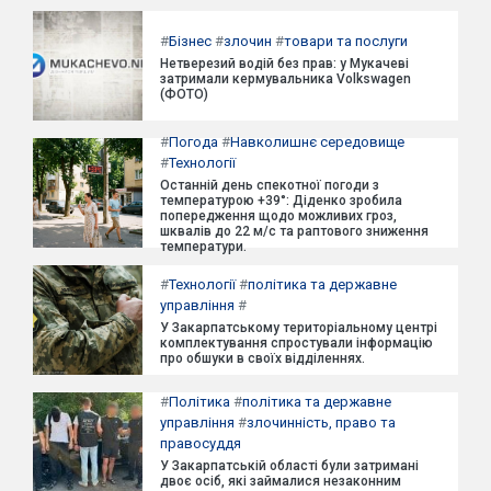
#
Бізнес
#
злочин
#
товари та послуги
Нетверезий водій без прав: у Мукачеві
затримали кермувальника Volkswagen
(ФОТО)
#
Погода
#
Навколишнє середовище
#
Технології
Останній день спекотної погоди з
температурою +39°: Діденко зробила
попередження щодо можливих гроз,
шквалів до 22 м/с та раптового зниження
температури.
#
Технології
#
політика та державне
управління
#
У Закарпатському територіальному центрі
комплектування спростували інформацію
про обшуки в своїх відділеннях.
#
Політика
#
політика та державне
управління
#
злочинність, право та
правосуддя
У Закарпатській області були затримані
двоє осіб, які займалися незаконним