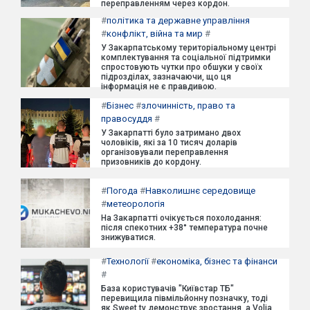
переправленням через кордон.
#
політика та державне управління
#
конфлікт, війна та мир
#
У Закарпатському територіальному центрі
комплектування та соціальної підтримки
спростовують чутки про обшуки у своїх
підрозділах, зазначаючи, що ця
інформація не є правдивою.
#
Бізнес
#
злочинність, право та
правосуддя
#
У Закарпатті було затримано двох
чоловіків, які за 10 тисяч доларів
організовували переправлення
призовників до кордону.
#
Погода
#
Навколишнє середовище
#
метеорологія
На Закарпатті очікується похолодання:
після спекотних +38° температура почне
знижуватися.
#
Технології
#
економіка, бізнес та фінанси
#
База користувачів "Київстар ТБ"
перевищила півмільйонну позначку, тоді
як Sweet.tv демонструє зростання, а Volia