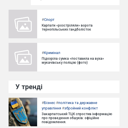
#
Спорт
Карпати «розстріляли» ворота
тернопільських гандболісток
#
Кримінал
Підозріла сумка «поставила на вуха»
мукачівську поліцію (фото)
У тренді
#
Бізнес
#
політика та державне
управління
#
збройний конфлікт
Закарпатський ТЦК спростив інформацію
про проведення обшуків: офіційне
повідомлення.