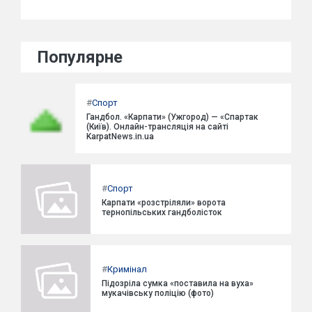
Популярне
#
Спорт
Гандбол. «Карпати» (Ужгород) — «Спартак
(Київ). Онлайн-трансляція на сайті
KarpatNews.in.ua
#
Спорт
Карпати «розстріляли» ворота
тернопільських гандболісток
#
Кримінал
Підозріла сумка «поставила на вуха»
мукачівську поліцію (фото)