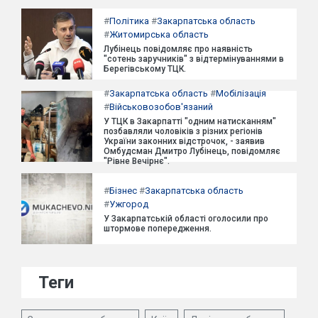
#
Політика
#
Закарпатська область
#
Житомирська область
Лубінець повідомляє про наявність
"сотень заручників" з відтермінуваннями в
Берегівському ТЦК.
#
Закарпатська область
#
Мобілізація
#
Військовозобов'язаний
У ТЦК в Закарпатті "одним натисканням"
позбавляли чоловіків з різних регіонів
України законних відстрочок, - заявив
Омбудсман Дмитро Лубінець, повідомляє
"Рівне Вечірнє".
#
Бізнес
#
Закарпатська область
#
Ужгород
У Закарпатській області оголосили про
штормове попередження.
Теги