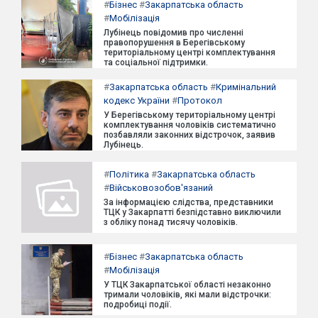
#
Бізнес
#
Закарпатська область
#
Мобілізація
Лубінець повідомив про численні
правопорушення в Берегівському
територіальному центрі комплектування
та соціальної підтримки.
#
Закарпатська область
#
Кримінальний
кодекс України
#
Протокол
У Берегівському територіальному центрі
комплектування чоловіків систематично
позбавляли законних відстрочок, заявив
Лубінець.
#
Політика
#
Закарпатська область
#
Військовозобов'язаний
За інформацією слідства, представники
ТЦК у Закарпатті безпідставно виключили
з обліку понад тисячу чоловіків.
#
Бізнес
#
Закарпатська область
#
Мобілізація
У ТЦК Закарпатської області незаконно
тримали чоловіків, які мали відстрочки:
подробиці події.