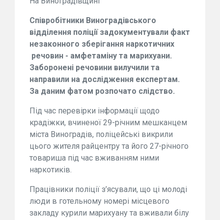
На Виноградівщині
Співробітники Виноградівського
відділення поліції задокументували факт
незаконного зберігання наркотичних
речовин - амфетаміну та марихуани.
Заборонені речовини вилучили та
направили на дослідження експертам.
За даним фатом розпочато слідство.
Під час перевірки інформації щодо
крадіжки, вчиненої 29-річним мешканцем
міста Виноградів, поліцейські викрили
цього жителя райцентру та його 27-річного
товариша під час вживанням ними
наркотиків.
Працівники поліції з’ясували, що ці молоді
люди в готельному номері місцевого
закладу курили марихуану та вживали білу