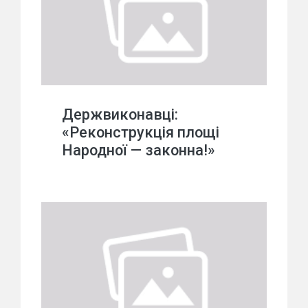
Держвиконавці:
«Реконструкція площі
Народної — законна!»