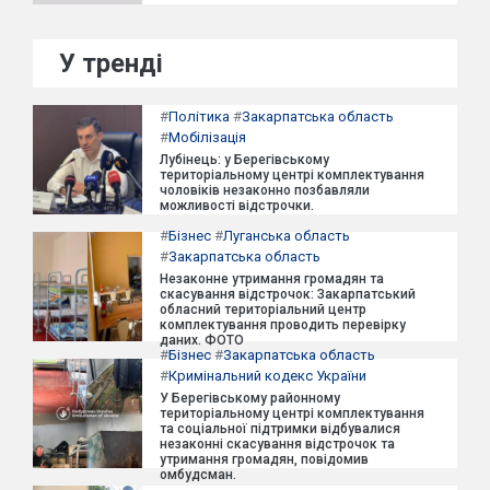
У тренді
#
Політика
#
Закарпатська область
#
Мобілізація
Лубінець: у Берегівському
територіальному центрі комплектування
чоловіків незаконно позбавляли
можливості відстрочки.
#
Бізнес
#
Луганська область
#
Закарпатська область
Незаконне утримання громадян та
скасування відстрочок: Закарпатський
обласний територіальний центр
комплектування проводить перевірку
даних. ФОТО
#
Бізнес
#
Закарпатська область
#
Кримінальний кодекс України
У Берегівському районному
територіальному центрі комплектування
та соціальної підтримки відбувалися
незаконні скасування відстрочок та
утримання громадян, повідомив
омбудсман.