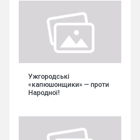
Ужгородські
«капюшонщики» — проти
Народної!