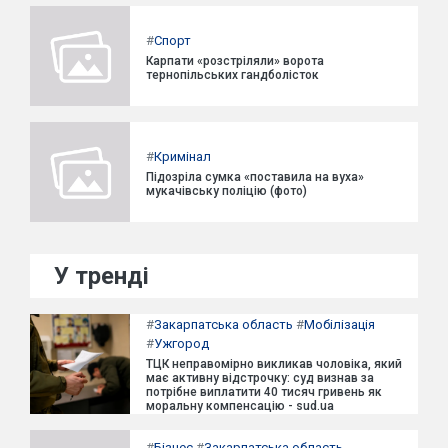
#
Спорт
Карпати «розстріляли» ворота
тернопільських гандболісток
#
Кримінал
Підозріла сумка «поставила на вуха»
мукачівську поліцію (фото)
У тренді
#
Закарпатська область
#
Мобілізація
#
Ужгород
ТЦК неправомірно викликав чоловіка, який
має активну відстрочку: суд визнав за
потрібне виплатити 40 тисяч гривень як
моральну компенсацію - sud.ua
#
Бізнес
#
Закарпатська область