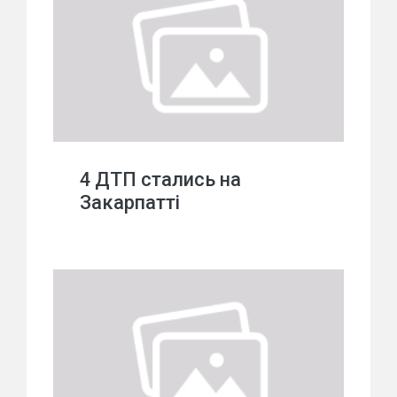
4 ДТП стались на
Закарпатті