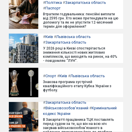
#
Політика
#
Закарпатська область
#
Паспорт
Втратили годувальника: пенсійні виплати
від 2595 грн. Хто може претендувати на цю
допомогу та як не упустити 12-місячний
термін для оформлення?
#
Київ
#
Львівська область
#
Закарпатська область
У 2026 році в Києві спостерігається
зниження кількості нових житлових
комплексів, що виходять на ринок, на 40%
- повідомляє "ЛУН".
#
Спорт
#
Київ
#
Львівська область
Знакова програма зустрічей
кваліфікаційного етапу Кубка України з
футболу.
#
Закарпатська область
#
Військовозобов'язаний
#
Кримінальний
кодекс України
В Закарпатті працівника ТЦК поставлять
перед судом за те, що він на всю ніч
закував військовозобов'язаного в
кайданки, прикувавши його до драбини.