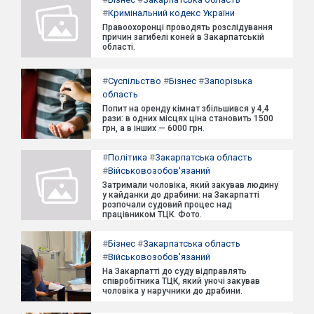
#
Кримінальний кодекс України
Правоохоронці проводять розслідування
причин загибелі коней в Закарпатській
області.
#
Суспільство
#
Бізнес
#
Запорізька
область
Попит на оренду кімнат збільшився у 4,4
рази: в одних місцях ціна становить 1500
грн, а в інших — 6000 грн.
#
Політика
#
Закарпатська область
#
Військовозобов'язаний
Затримали чоловіка, який закував людину
у кайданки до драбини: на Закарпатті
розпочали судовий процес над
працівником ТЦК. Фото.
#
Бізнес
#
Закарпатська область
#
Військовозобов'язаний
На Закарпатті до суду відправлять
співробітника ТЦК, який уночі закував
чоловіка у наручники до драбини.