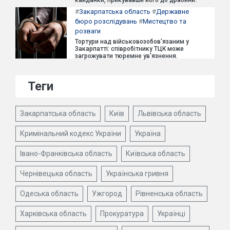
#
Закарпатська область
#
Державне
бюро розслідувань
#
Мистецтво та
розваги
Тортури над військовозобов'язаним у
Закарпатті: співробітнику ТЦК може
загрожувати тюремне ув'язнення.
Теги
Закарпатська область
Київ
Львівська область
Кримінальний кодекс України
Україна
Івано-Франківська область
Київська область
Чернівецька область
Українська гривня
Одеська область
Ужгород
Рівненська область
Харківська область
Прокуратура
Українці