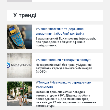
У тренді
#
Бізнес
#
політика та державне
управління
#
збройний конфлікт
Закарпатський ТЦК спростив інформацію
про проведення обшуків: офіційне
повідомлення.
#
Бізнес
#
злочин
#
товари та послуги
Нетверезий водій без прав: у Мукачеві
затримали кермувальника Volkswagen
(ФОТО)
#
Погода
#
Навколишнє середовище
#
Технології
Останній день спекотної погоди з
температурою +39°: Діденко зробила
попередження щодо можливих гроз,
шквалів до 22 м/с та раптового зниження
температури.