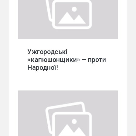
Ужгородські
«капюшонщики» — проти
Народної!