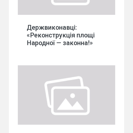
Держвиконавці:
«Реконструкція площі
Народної — законна!»