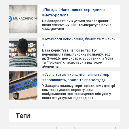
#
Погода
#
Навколишнє середовище
#
метеорологія
На Закарпатті очікується похолодання:
після спекотних +38° температура почне
знижуватися.
#
Технології
#
економіка, бізнес та фінанси
#
База користувачів "Київстар ТБ"
перевищила півмільйонну позначку, тоді
як Sweet.tv демонструє зростання, а Volia
та "Тріолан" стикаються з відтоком
абонентів.
#
Суспільство
#
конфлікт, війна та мир
#
злочинність, право та правосуддя
У Закарпатському територіальному центрі
комплектування спростували
повідомлення про проведення обшуків у
своїх структурних підрозділах.
Теги