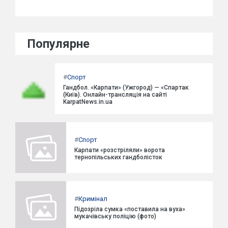
Популярне
#
Спорт
Гандбол. «Карпати» (Ужгород) — «Спартак
(Київ). Онлайн-трансляція на сайті
KarpatNews.in.ua
#
Спорт
Карпати «розстріляли» ворота
тернопільських гандболісток
#
Кримінал
Підозріла сумка «поставила на вуха»
мукачівську поліцію (фото)