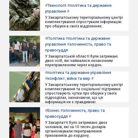
#
Технології
#
політика та державне
управління
#
У Закарпатському територіальному центрі
комплектування спростували інформацію
про обшуки в своїх відділеннях.
#
Політика
#
політика та державне
управління
#
злочинність, право та
правосуддя
У Закарпатській області були затримані
двоє осіб, які займалися незаконним
переправленням через кордон.
#
політика та державне управління
#
конфлікт, війна та мир
#
У Закарпатському територіальному центрі
комплектування та соціальної підтримки
спростовують чутки про обшуки у своїх
підрозділах, зазначаючи, що ця
інформація не є правдивою.
#
Бізнес
#
злочинність, право та
правосуддя
#
У Закарпатті було затримано двох
чоловіків, які за 10 тисяч доларів
організовували переправлення
призовників до кордону.