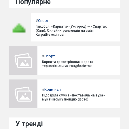
Популярне
#
Спорт
Гандбол. «Карпати» (Ужгород) — «Спартак
(Київ). Онлайн-трансляція на сайті
KarpatNews.in.ua
#
Спорт
Карпати «розстріляли» ворота
тернопільських гандболісток
#
Кримінал
Підозріла сумка «поставила на вуха»
мукачівську поліцію (фото)
У тренді