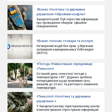
#
Бізнес
#
політика та державне
управління
#
збройний конфлікт
Закарпатський ТЦК спростив інформацію
про проведення обшуків: офіційне
повідомлення.
#
Бізнес
#
злочин
#
товари та послуги
Нетверезий водій без прав: у Мукачеві
затримали кермувальника Volkswagen
(ФОТО)
#
Погода
#
Навколишнє середовище
#
Технології
Останній день спекотної погоди з
температурою +39°: Діденко зробила
попередження щодо можливих гроз,
шквалів до 22 м/с та раптового зниження
температури.
#
Технології
#
політика та державне
управління
#
У Закарпатському територіальному центрі
комплектування спростували інформацію