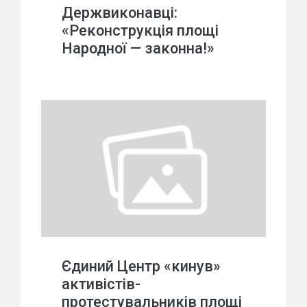
Держвиконавці:
«Реконструкція площі
Народної — законна!»
Єдиний Центр «кинув»
активістів-
протестувальників площі