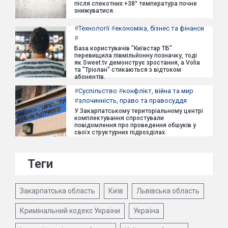
після спекотних +38° температура почне
знижуватися.
#
Технології
#
економіка, бізнес та фінанси
#
База користувачів "Київстар ТБ"
перевищила півмільйонну позначку, тоді
як Sweet.tv демонструє зростання, а Volia
та "Тріолан" стикаються з відтоком
абонентів.
#
Суспільство
#
конфлікт, війна та мир
#
злочинність, право та правосуддя
У Закарпатському територіальному центрі
комплектування спростували
повідомлення про проведення обшуків у
своїх структурних підрозділах.
Теги
Закарпатська область
Київ
Львівська область
Кримінальний кодекс України
Україна