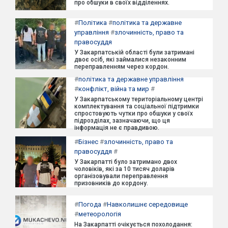
про обшуки в своїх відділеннях.
#
Політика
#
політика та державне
управління
#
злочинність, право та
правосуддя
У Закарпатській області були затримані
двоє осіб, які займалися незаконним
переправленням через кордон.
#
політика та державне управління
#
конфлікт, війна та мир
#
У Закарпатському територіальному центрі
комплектування та соціальної підтримки
спростовують чутки про обшуки у своїх
підрозділах, зазначаючи, що ця
інформація не є правдивою.
#
Бізнес
#
злочинність, право та
правосуддя
#
У Закарпатті було затримано двох
чоловіків, які за 10 тисяч доларів
організовували переправлення
призовників до кордону.
#
Погода
#
Навколишнє середовище
#
метеорологія
На Закарпатті очікується похолодання: