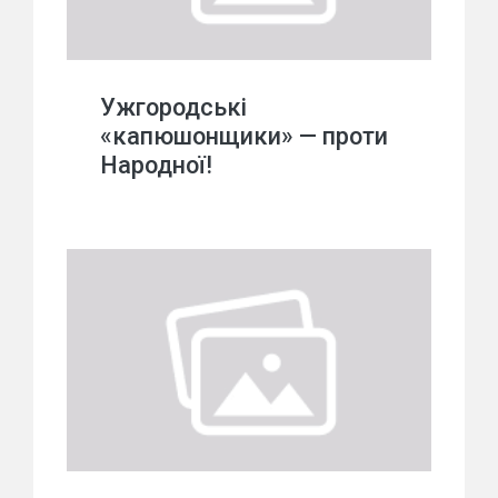
Ужгородські
«капюшонщики» — проти
Народної!