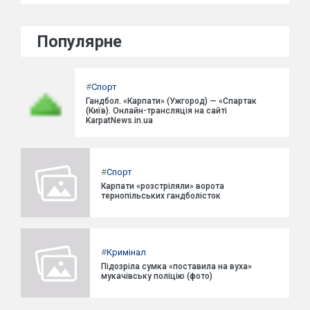
Популярне
#
Спорт
Гандбол. «Карпати» (Ужгород) — «Спартак
(Київ). Онлайн-трансляція на сайті
KarpatNews.in.ua
#
Спорт
Карпати «розстріляли» ворота
тернопільських гандболісток
#
Кримінал
Підозріла сумка «поставила на вуха»
мукачівську поліцію (фото)