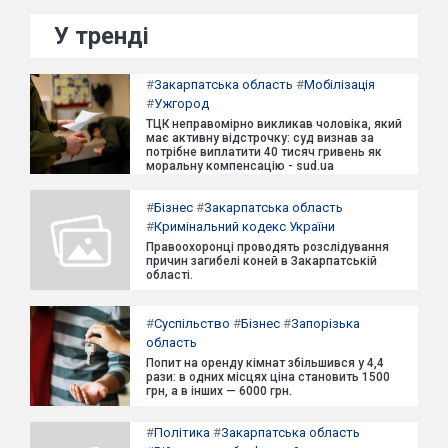
У тренді
#
Закарпатська область
#
Мобілізація
#
Ужгород
ТЦК неправомірно викликав чоловіка, який
має активну відстрочку: суд визнав за
потрібне виплатити 40 тисяч гривень як
моральну компенсацію - sud.ua
#
Бізнес
#
Закарпатська область
#
Кримінальний кодекс України
Правоохоронці проводять розслідування
причин загибелі коней в Закарпатській
області.
#
Суспільство
#
Бізнес
#
Запорізька
область
Попит на оренду кімнат збільшився у 4,4
рази: в одних місцях ціна становить 1500
грн, а в інших — 6000 грн.
#
Політика
#
Закарпатська область