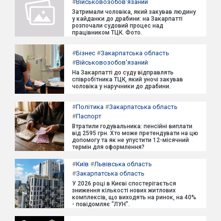
#
Військовозобов'язаний
Затримали чоловіка, який закував людину
у кайданки до драбини: на Закарпатті
розпочали судовий процес над
працівником ТЦК. Фото.
#
Бізнес
#
Закарпатська область
#
Військовозобов'язаний
На Закарпатті до суду відправлять
співробітника ТЦК, який уночі закував
чоловіка у наручники до драбини.
#
Політика
#
Закарпатська область
#
Паспорт
Втратили годувальника: пенсійні виплати
від 2595 грн. Хто може претендувати на цю
допомогу та як не упустити 12-місячний
термін для оформлення?
#
Київ
#
Львівська область
#
Закарпатська область
У 2026 році в Києві спостерігається
зниження кількості нових житлових
комплексів, що виходять на ринок, на 40%
- повідомляє "ЛУН".