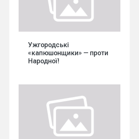
Ужгородські
«капюшонщики» — проти
Народної!