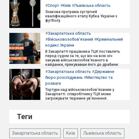
#
Спорт
#
Київ
#
Львівська область
Знакова програма зустрічей
кваліфікаційного етапу Кубка України з
футболу.
#
Закарпатська область
#
Військовозобов'язаний
#
Кримінальний
кодекс України
В Закарпатті працівника ТЦК поставлять
перед судом за те, що він на всю ніч
закував військовозобов'язаного в
кайданки, прикувавши його до драбини.
#
Закарпатська область
#
Державне
бюро розслідувань
#
Мистецтво та
розваги
Тортури над військовозобов'язаним у
Закарпатті: співробітнику ТЦК може
загрожувати тюремне ув'язнення.
Теги
Закарпатська область
Київ
Львівська область