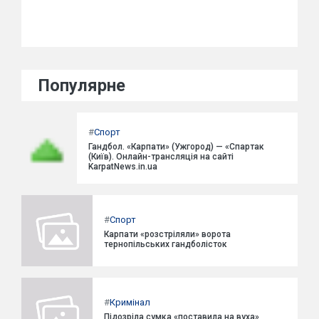
Популярне
#
Спорт
Гандбол. «Карпати» (Ужгород) — «Спартак
(Київ). Онлайн-трансляція на сайті
KarpatNews.in.ua
#
Спорт
Карпати «розстріляли» ворота
тернопільських гандболісток
#
Кримінал
Підозріла сумка «поставила на вуха»