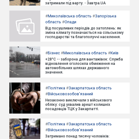
затримали під варту. - Завтра.UA
#
Миколаївська область
#
Запорізька
область
#
Опади
Від посушливих періодів до затоплень: як
зміна клімату позначається на сільському
господарстві та благополуччі населення.
#
Бізнес
#
Миколаївська область
#
Київ
+28°C -- заборона для вантажівок: Служба
відновлення оголосила обмеження на
автомобільних шляхах державного
значення.
#
Політика
#
Закарпатська область
#
Військовозобов'язаний
Незаконно виключали з військового
обліку: суд ухвалив арешт колишніх
посадовців ТЦК у Закарпатті.
#
Політика
#
Закарпатська область
#
Військовозобов'язаний
Затримано понад тисячу чоловіків: