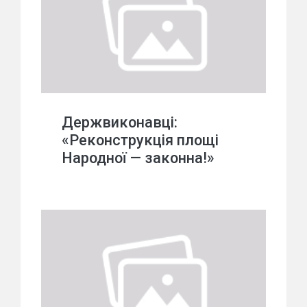
Держвиконавці:
«Реконструкція площі
Народної — законна!»