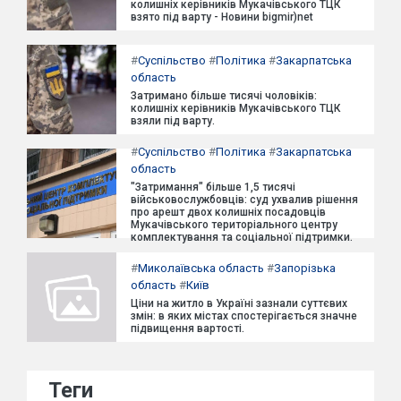
колишніх керівників Мукачівського ТЦК
взято під варту - Новини bigmir)net
#
Суспільство
#
Політика
#
Закарпатська
область
Затримано більше тисячі чоловіків:
колишніх керівників Мукачівського ТЦК
взяли під варту.
#
Суспільство
#
Політика
#
Закарпатська
область
"Затримання" більше 1,5 тисячі
військовослужбовців: суд ухвалив рішення
про арешт двох колишніх посадовців
Мукачівського територіального центру
комплектування та соціальної підтримки.
#
Миколаївська область
#
Запорізька
область
#
Київ
Ціни на житло в Україні зазнали суттєвих
змін: в яких містах спостерігається значне
підвищення вартості.
Теги