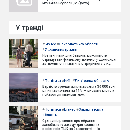
мукачівську поліцію (фото)
У тренді
#
Бізнес
#
Закарпатська область
#
Українська гривня
Нові виплати для батьків: можливість
отримувати фінансову допомогу щомісяця
до досягнення дитиною трирічного віку.
#
Політика
#
Київ
#
Львівська область
Вартість оренди житла досягла 30 000 грн:
ціни підскочили на 11% -- вказано міста з
найдоступнішим житлом.
#
Політика
#
Бізнес
#
Закарпатська
область
Суд виніс рішення про обрання
запобіжного заходу для колишніх
керівників ТЦК на Закарпатті — їх