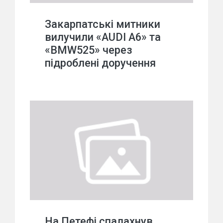
Закарпатські митники
вилучили «AUDI A6» та
«BMW525» через
підроблені доручення
На Петефі спалахнув