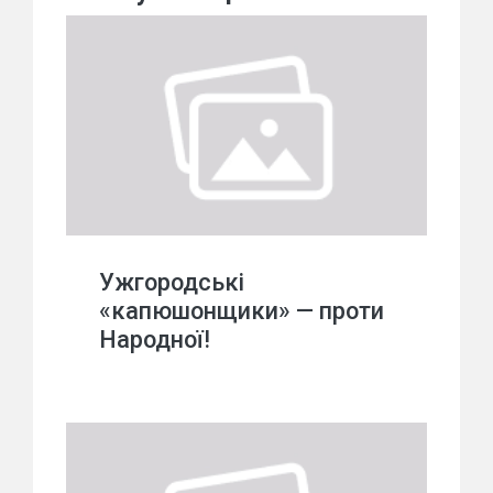
Ужгородські
«капюшонщики» — проти
Народної!