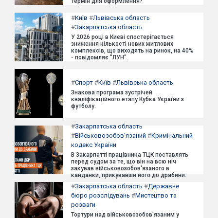
термін для оформлення?
#
Київ
#
Львівська область
#
Закарпатська область
У 2026 році в Києві спостерігається
зниження кількості нових житлових
комплексів, що виходять на ринок, на 40%
- повідомляє "ЛУН".
#
Спорт
#
Київ
#
Львівська область
Знакова програма зустрічей
кваліфікаційного етапу Кубка України з
футболу.
#
Закарпатська область
#
Військовозобов'язаний
#
Кримінальний
кодекс України
В Закарпатті працівника ТЦК поставлять
перед судом за те, що він на всю ніч
закував військовозобов'язаного в
кайданки, прикувавши його до драбини.
#
Закарпатська область
#
Державне
бюро розслідувань
#
Мистецтво та
розваги
Тортури над військовозобов'язаним у