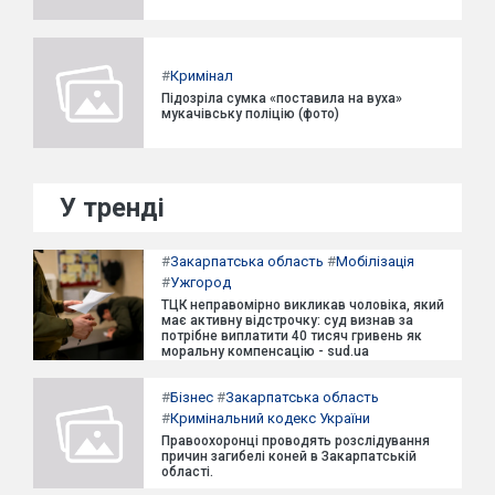
#
Кримінал
Підозріла сумка «поставила на вуха»
мукачівську поліцію (фото)
У тренді
#
Закарпатська область
#
Мобілізація
#
Ужгород
ТЦК неправомірно викликав чоловіка, який
має активну відстрочку: суд визнав за
потрібне виплатити 40 тисяч гривень як
моральну компенсацію - sud.ua
#
Бізнес
#
Закарпатська область
#
Кримінальний кодекс України
Правоохоронці проводять розслідування
причин загибелі коней в Закарпатській
області.