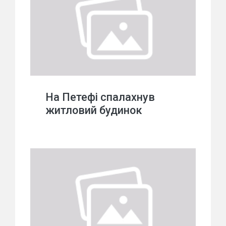
На Петефі спалахнув
житловий будинок