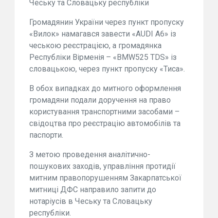
Чеську та Словацьку республіки
Громадянин України через пункт пропуску
«Вилок» намагався завести «AUDI A6» із
чеською реєстрацією, а громадянка
Республіки Вірменія – «BMW525 TDS» із
словацькою, через пункт пропуску «Тиса».
В обох випадках до митного оформлення
громадяни подали доручення на право
користування транспортними засобами –
свідоцтва про реєстрацію автомобілів та
паспорти.
З метою проведення аналітично-
пошукових заходів, управління протидії
митним правопорушенням Закарпатської
митниці ДФС направило запити до
нотаріусів в Чеську та Словацьку
республіки.