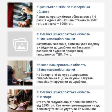
#
Суспільство
#
Бізнес
#
Запорізька
область
Попит на оренду кімнат збільшився у 4,4
рази: в одних місцях ціна становить 1500
грн, а в інших — 6000 грн.
#
Політика
#
Закарпатська область
#
Військовозобов'язаний
Затримали чоловіка, який закував людину
у кайданки до драбини: на Закарпатті
розпочали судовий процес над
працівником ТЦК. Фото.
#
Бізнес
#
Закарпатська область
#
Військовозобов'язаний
На Закарпатті до суду відправлять
співробітника ТЦК, який уночі закував
чоловіка у наручники до драбини.
#
Політика
#
Закарпатська область
#
Паспорт
Втратили годувальника: пенсійні виплати
від 2595 грн. Хто може претендувати на цю
допомогу та як не упустити 12-місячний