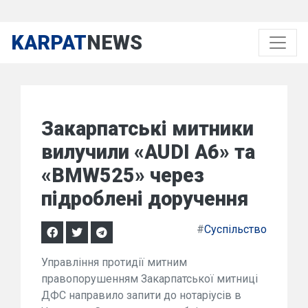
KARPAT
NEWS
Закарпатські митники
вилучили «AUDI A6» та
«BMW525» через
підроблені доручення
#
Суспільство
Управління протидії митним
правопорушенням Закарпатської митниці
ДФС направило запити до нотаріусів в