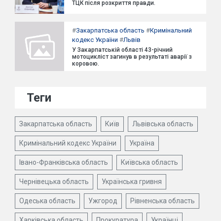
ТЦК після розкриття правди.
#
Закарпатська область
#
Кримінальний
кодекс України
#
Львів
У Закарпатській області 43-річний
мотоцикліст загинув в результаті аварії з
коровою.
Теги
Закарпатська область
Київ
Львівська область
Кримінальний кодекс України
Україна
Івано-Франківська область
Київська область
Чернівецька область
Українська гривня
Одеська область
Ужгород
Рівненська область
Харківська область
Прокуратура
Українці