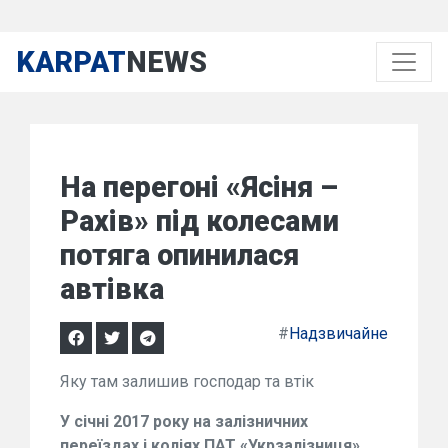
KARPAT
NEWS
На перегоні «Ясіня –
Рахів» під колесами
потяга опинилася
автівка
#
Надзвичайне
Яку там залишив господар та втік
У січні 2017 року на залізничних
переїздах і коліях ПАТ «Укрзалізниця»