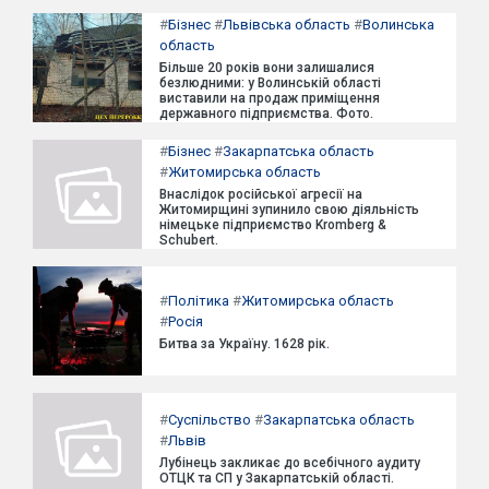
#
Бізнес
#
Львівська область
#
Волинська
область
Більше 20 років вони залишалися
безлюдними: у Волинській області
виставили на продаж приміщення
державного підприємства. Фото.
#
Бізнес
#
Закарпатська область
#
Житомирська область
Внаслідок російської агресії на
Житомирщині зупинило свою діяльність
німецьке підприємство Kromberg &
Schubert.
#
Політика
#
Житомирська область
#
Росія
Битва за Україну. 1628 рік.
#
Суспільство
#
Закарпатська область
#
Львів
Лубінець закликає до всебічного аудиту
ОТЦК та СП у Закарпатській області.