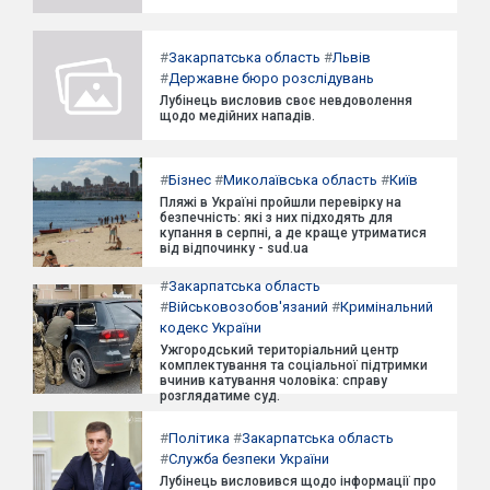
#
Закарпатська область
#
Львів
#
Державне бюро розслідувань
Лубінець висловив своє невдоволення
щодо медійних нападів.
#
Бізнес
#
Миколаївська область
#
Київ
Пляжі в Україні пройшли перевірку на
безпечність: які з них підходять для
купання в серпні, а де краще утриматися
від відпочинку - sud.ua
#
Закарпатська область
#
Військовозобов'язаний
#
Кримінальний
кодекс України
Ужгородський територіальний центр
комплектування та соціальної підтримки
вчинив катування чоловіка: справу
розглядатиме суд.
#
Політика
#
Закарпатська область
#
Служба безпеки України
Лубінець висловився щодо інформації про