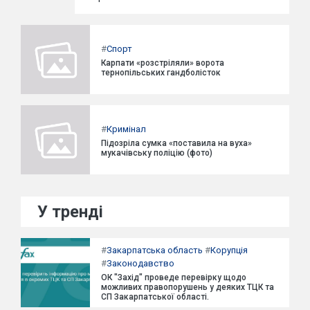
#
Спорт
Карпати «розстріляли» ворота
тернопільських гандболісток
#
Кримінал
Підозріла сумка «поставила на вуха»
мукачівську поліцію (фото)
У тренді
#
Закарпатська область
#
Корупція
#
Законодавство
ОК "Захід" проведе перевірку щодо
можливих правопорушень у деяких ТЦК та
СП Закарпатської області.