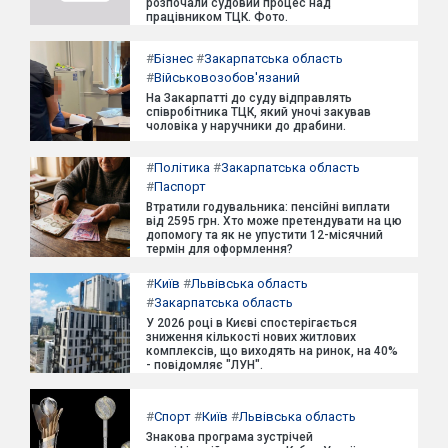
розпочали судовий процес над
працівником ТЦК. Фото.
#
Бізнес
#
Закарпатська область
#
Військовозобов'язаний
На Закарпатті до суду відправлять
співробітника ТЦК, який уночі закував
чоловіка у наручники до драбини.
#
Політика
#
Закарпатська область
#
Паспорт
Втратили годувальника: пенсійні виплати
від 2595 грн. Хто може претендувати на цю
допомогу та як не упустити 12-місячний
термін для оформлення?
#
Київ
#
Львівська область
#
Закарпатська область
У 2026 році в Києві спостерігається
зниження кількості нових житлових
комплексів, що виходять на ринок, на 40%
- повідомляє "ЛУН".
#
Спорт
#
Київ
#
Львівська область
Знакова програма зустрічей