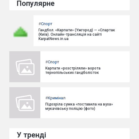
Популярне
#
Спорт
Гандбол. «Карпати» (Ужгород) — «Спартак
(Київ). Онлайн-трансляція на сайті
KarpatNews.in.ua
#
Спорт
Карпати «розстріляли» ворота
тернопільських гандболісток
#
Кримінал
Підозріла сумка «поставила на вуха»
мукачівську поліцію (фото)
У тренді