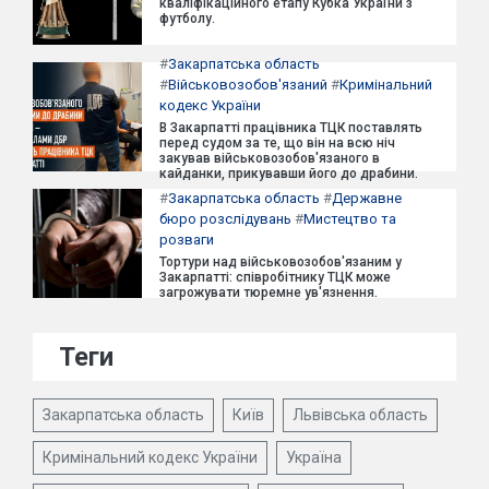
кваліфікаційного етапу Кубка України з
футболу.
#
Закарпатська область
#
Військовозобов'язаний
#
Кримінальний
кодекс України
В Закарпатті працівника ТЦК поставлять
перед судом за те, що він на всю ніч
закував військовозобов'язаного в
кайданки, прикувавши його до драбини.
#
Закарпатська область
#
Державне
бюро розслідувань
#
Мистецтво та
розваги
Тортури над військовозобов'язаним у
Закарпатті: співробітнику ТЦК може
загрожувати тюремне ув'язнення.
Теги
Закарпатська область
Київ
Львівська область
Кримінальний кодекс України
Україна