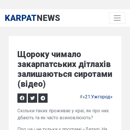
KARPAT
NEWS
Щороку чимало
закарпатських дітлахів
залишаються сиротами
(відео)
#
«21:Ужгород»
Скільки таких проживає у краї, як про них
дбають та як часто всиновлюють?
Про це і не тульки у програмі «Деталі. На