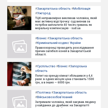
#
Закарпатська область
#
Мобілізація
#
Ужгород
ТЦК неправомірно викликав чоловіка, який
має активну відстрочку: суд визнав за
потрібне виплатити 40 тисяч гривень як
моральну компенсацію - sud.ua
#
Бізнес
#
Закарпатська область
#
Кримінальний кодекс України
Правоохоронці проводять розслідування
причин загибелі коней в Закарпатській
області.
#
Суспільство
#
Бізнес
#
Запорізька
область
Попит на оренду кімнат збільшився у 4,4
рази: в одних місцях ціна становить 1500
грн, а в інших — 6000 грн.
#
Політика
#
Закарпатська область
#
Військовозобов'язаний
Затримали чоловіка, який закував людину
у кайданки до драбини: на Закарпатті