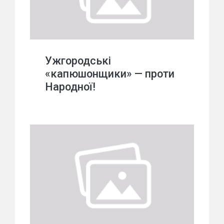
Ужгородські
«капюшонщики» — проти
Народної!