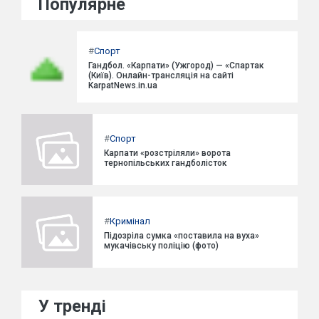
Популярне
#
Спорт
Гандбол. «Карпати» (Ужгород) — «Спартак
(Київ). Онлайн-трансляція на сайті
KarpatNews.in.ua
#
Спорт
Карпати «розстріляли» ворота
тернопільських гандболісток
#
Кримінал
Підозріла сумка «поставила на вуха»
мукачівську поліцію (фото)
У тренді