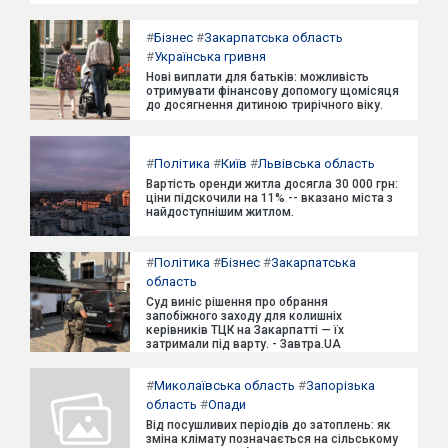
#
Бізнес
#
Закарпатська область
#
Українська гривня
Нові виплати для батьків: можливість
отримувати фінансову допомогу щомісяця
до досягнення дитиною трирічного віку.
#
Політика
#
Київ
#
Львівська область
Вартість оренди житла досягла 30 000 грн:
ціни підскочили на 11% -- вказано міста з
найдоступнішим житлом.
#
Політика
#
Бізнес
#
Закарпатська
область
Суд виніс рішення про обрання
запобіжного заходу для колишніх
керівників ТЦК на Закарпатті — їх
затримали під варту. - Завтра.UA
#
Миколаївська область
#
Запорізька
область
#
Опади
Від посушливих періодів до затоплень: як
зміна клімату позначається на сільському