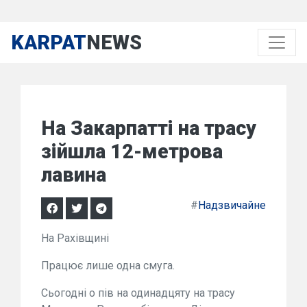
KARPAT
NEWS
На Закарпатті на трасу
зійшла 12-метрова
лавина
#
Надзвичайне
На Рахівщині
Працює лише одна смуга.
Сьогодні о пів на одинадцяту на трасу