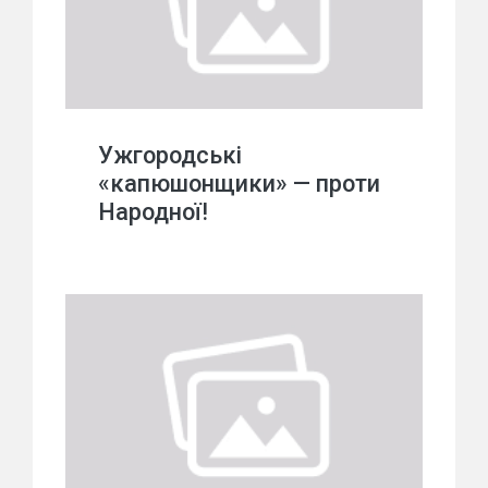
Ужгородські
«капюшонщики» — проти
Народної!