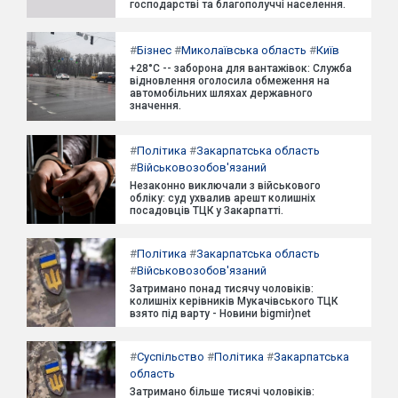
господарстві та благополуччі населення.
#
Бізнес
#
Миколаївська область
#
Київ
+28°C -- заборона для вантажівок: Служба
відновлення оголосила обмеження на
автомобільних шляхах державного
значення.
#
Політика
#
Закарпатська область
#
Військовозобов'язаний
Незаконно виключали з військового
обліку: суд ухвалив арешт колишніх
посадовців ТЦК у Закарпатті.
#
Політика
#
Закарпатська область
#
Військовозобов'язаний
Затримано понад тисячу чоловіків:
колишніх керівників Мукачівського ТЦК
взято під варту - Новини bigmir)net
#
Суспільство
#
Політика
#
Закарпатська
область
Затримано більше тисячі чоловіків: