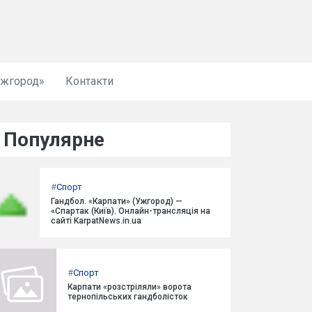
Ужгород»
Контакти
Популярне
#
Спорт
Гандбол. «Карпати» (Ужгород) —
«Спартак (Київ). Онлайн-трансляція на
сайті KarpatNews.in.ua
#
Спорт
Карпати «розстріляли» ворота
тернопільських гандболісток