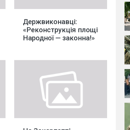
Держвиконавці:
«Реконструкція площі
Народної — законна!»