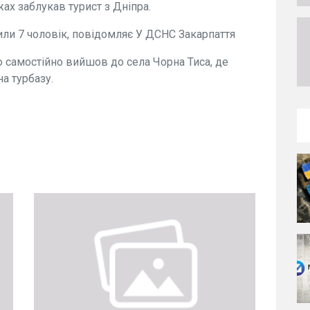
ах заблукав турист з Дніпра.
ли 7 чоловік, повідомляє У ДСНС Закарпаття
о самостійно вийшов до села Чорна Тиса, де
а турбазу.