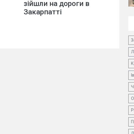
зійшли на дороги в
Закарпатті
З
Л
К
І
Ч
О
Р
П
Д