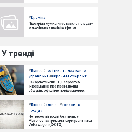
#
Кримінал
Підозріла сумка «поставила на вуха»
мукачівську поліцію (фото)
У тренді
#
Бізнес
#
політика та державне
управління
#
збройний конфлікт
Закарпатський ТЦК спростив
інформацію про проведення
обшуків: офіційне повідомлення.
#
Бізнес
#
злочин
#
товари та
послуги
Нетверезий водій без прав: у
Мукачеві затримали кермувальника
Volkswagen (ФОТО)