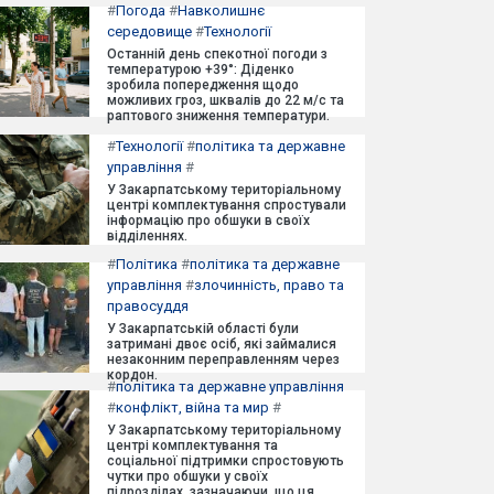
#
Погода
#
Навколишнє
середовище
#
Технології
Останній день спекотної погоди з
температурою +39°: Діденко
зробила попередження щодо
можливих гроз, шквалів до 22 м/с та
раптового зниження температури.
#
Технології
#
політика та державне
управління
#
У Закарпатському територіальному
центрі комплектування спростували
інформацію про обшуки в своїх
відділеннях.
#
Політика
#
політика та державне
управління
#
злочинність, право та
правосуддя
У Закарпатській області були
затримані двоє осіб, які займалися
незаконним переправленням через
кордон.
#
політика та державне управління
#
конфлікт, війна та мир
#
У Закарпатському територіальному
центрі комплектування та
соціальної підтримки спростовують
чутки про обшуки у своїх
підрозділах, зазначаючи, що ця