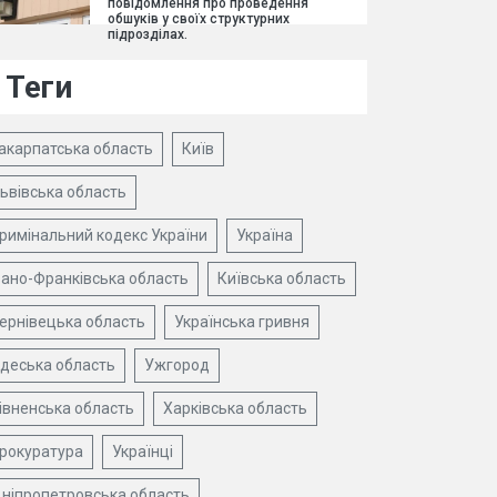
повідомлення про проведення
обшуків у своїх структурних
підрозділах.
Теги
акарпатська область
Київ
ьвівська область
римінальний кодекс України
Україна
вано-Франківська область
Київська область
ернівецька область
Українська гривня
деська область
Ужгород
івненська область
Харківська область
рокуратура
Українці
ніпропетровська область