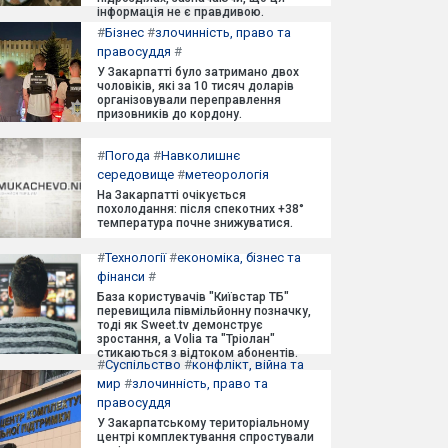
інформація не є правдивою.
#
Бізнес
#
злочинність, право та
правосуддя
#
У Закарпатті було затримано двох
чоловіків, які за 10 тисяч доларів
організовували переправлення
призовників до кордону.
#
Погода
#
Навколишнє
середовище
#
метеорологія
На Закарпатті очікується
похолодання: після спекотних +38°
температура почне знижуватися.
#
Технології
#
економіка, бізнес та
фінанси
#
База користувачів "Київстар ТБ"
перевищила півмільйонну позначку,
тоді як Sweet.tv демонструє
зростання, а Volia та "Тріолан"
стикаються з відтоком абонентів.
#
Суспільство
#
конфлікт, війна та
мир
#
злочинність, право та
правосуддя
У Закарпатському територіальному
центрі комплектування спростували