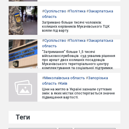
#
Суспільство
#
Політика
#
Закарпатська
область
Затримано більше тисячі чоловіків:
колишніх керівників Мукачівського ТЦК
взяли під варту.
#
Суспільство
#
Політика
#
Закарпатська
область
"Затримання" більше 1,5 тисячі
військовослужбовців: суд ухвалив рішення
про арешт двох колишніх посадовців
Мукачівського територіального центру
комплектування та соціальної підтримки.
#
Миколаївська область
#
Запорізька
область
#
Київ
Ціни на житло в Україні зазнали суттєвих
змін: в яких містах спостерігається значне
підвищення вартості.
Теги