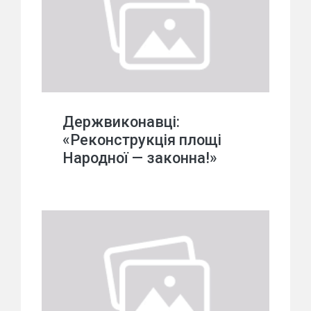
Держвиконавці:
«Реконструкція площі
Народної — законна!»