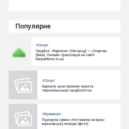
Популярне
#
Спорт
Гандбол. «Карпати» (Ужгород) — «Спартак
(Київ). Онлайн-трансляція на сайті
KarpatNews.in.ua
#
Спорт
Карпати «розстріляли» ворота
тернопільських гандболісток
#
Кримінал
Підозріла сумка «поставила на вуха»
мукачівську поліцію (фото)