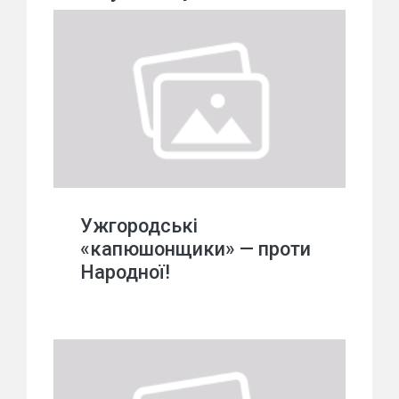
Ужгородські
«капюшонщики» — проти
Народної!