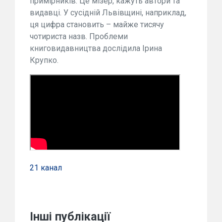
примірників. Це мізер, кажуть автори та
видавці. У сусідній Львівщині, наприклад,
ця цифра становить – майже тисячу
чотириста назв. Проблеми
книговидавництва дослідила Ірина
Крупко.
21 канал
Інші публікації