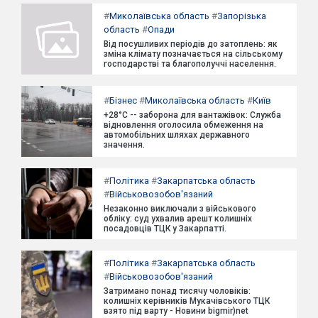
#
Миколаївська область
#
Запорізька
область
#
Опади
Від посушливих періодів до затоплень: як
зміна клімату позначається на сільському
господарстві та благополуччі населення.
#
Бізнес
#
Миколаївська область
#
Київ
+28°C -- заборона для вантажівок: Служба
відновлення оголосила обмеження на
автомобільних шляхах державного
значення.
#
Політика
#
Закарпатська область
#
Військовозобов'язаний
Незаконно виключали з військового
обліку: суд ухвалив арешт колишніх
посадовців ТЦК у Закарпатті.
#
Політика
#
Закарпатська область
#
Військовозобов'язаний
Затримано понад тисячу чоловіків:
колишніх керівників Мукачівського ТЦК
взято під варту - Новини bigmir)net