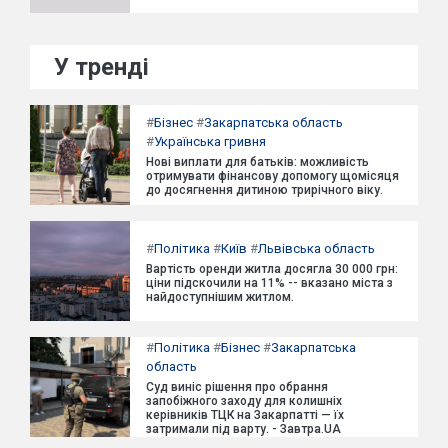
У тренді
#
Бізнес
#
Закарпатська область
#
Українська гривня
Нові виплати для батьків: можливість
отримувати фінансову допомогу щомісяця
до досягнення дитиною трирічного віку.
#
Політика
#
Київ
#
Львівська область
Вартість оренди житла досягла 30 000 грн:
ціни підскочили на 11% -- вказано міста з
найдоступнішим житлом.
#
Політика
#
Бізнес
#
Закарпатська
область
Суд виніс рішення про обрання
запобіжного заходу для колишніх
керівників ТЦК на Закарпатті — їх
затримали під варту. - Завтра.UA