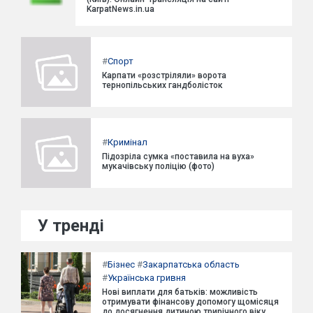
KarpatNews.in.ua
#
Спорт
Карпати «розстріляли» ворота
тернопільських гандболісток
#
Кримінал
Підозріла сумка «поставила на вуха»
мукачівську поліцію (фото)
У тренді
#
Бізнес
#
Закарпатська область
#
Українська гривня
Нові виплати для батьків: можливість
отримувати фінансову допомогу щомісяця
до досягнення дитиною трирічного віку.