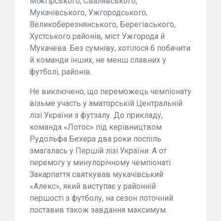
Міжгірського, Свалявського,
Мукачівського, Ужгородського,
Великоберезнянського, Берегівського,
Хустського районів, міст Ужгорода й
Мукачева. Без сумніву, хотілося б побачити
й команди інших, не менш славних у
футболі, районів.
Не виключено, що переможець чемпіонату
візьме участь у аматорській Центральній
лізі України з футзалу. До прикладу,
команда «Лотос» під керівництвом
Рудольфа Бехера два роки поспіль
змагалась у Першій лізі України. А от
перемогу у минулорічному чемпіонаті
Закарпаття святкував мукачівський
«Алекс», який виступає у районній
першості з футболу, на сезон поточний
поставив також завдання максимум.