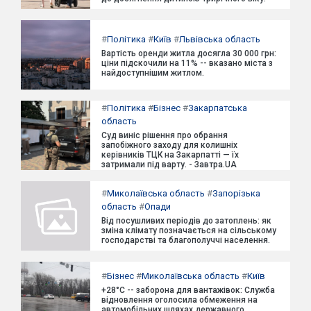
#
Політика
#
Київ
#
Львівська область
Вартість оренди житла досягла 30 000 грн:
ціни підскочили на 11% -- вказано міста з
найдоступнішим житлом.
#
Політика
#
Бізнес
#
Закарпатська
область
Суд виніс рішення про обрання
запобіжного заходу для колишніх
керівників ТЦК на Закарпатті — їх
затримали під варту. - Завтра.UA
#
Миколаївська область
#
Запорізька
область
#
Опади
Від посушливих періодів до затоплень: як
зміна клімату позначається на сільському
господарстві та благополуччі населення.
#
Бізнес
#
Миколаївська область
#
Київ
+28°C -- заборона для вантажівок: Служба
відновлення оголосила обмеження на
автомобільних шляхах державного