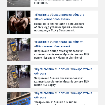
значення.
#
Політика
#
Закарпатська область
#
Військовозобов'язаний
Незаконно виключали з військового
обліку: суд ухвалив арешт колишніх
посадовців ТЦК у Закарпатті.
#
Політика
#
Закарпатська область
#
Військовозобов'язаний
Затримано понад тисячу чоловіків:
колишніх керівників Мукачівського ТЦК
взято під варту - Новини bigmir)net
#
Суспільство
#
Політика
#
Закарпатська
область
Затримано більше тисячі чоловіків:
колишніх керівників Мукачівського ТЦК
взяли під варту.
#
Суспільство
#
Політика
#
Закарпатська
область
"Затримання" більше 1,5 тисячі