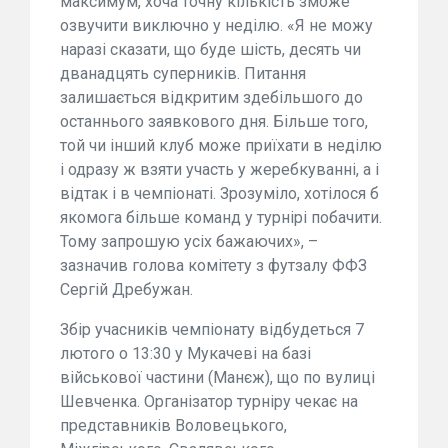
максимум, хоча точну кількість зможе
озвучити виключно у неділю. «Я не можу
наразі сказати, що буде шість, десять чи
дванадцять суперників. Питання
залишається відкритим здебільшого до
останнього заявкового дня. Більше того,
той чи інший клуб може приїхати в неділю
і одразу ж взяти участь у жеребкуванні, а і
відтак і в чемпіонаті. Зрозуміло, хотілося б
якомога більше команд у турнірі побачити.
Тому запрошую усіх бажаючих», –
зазначив голова комітету з футзалу ФФЗ
Сергій Дребужан.
Збір учасників чемпіонату відбудеться 7
лютого о 13:30 у Мукачеві на базі
військової частини (Манєж), що по вулиці
Шевченка. Організатор турніру чекає на
представників Воловецького,