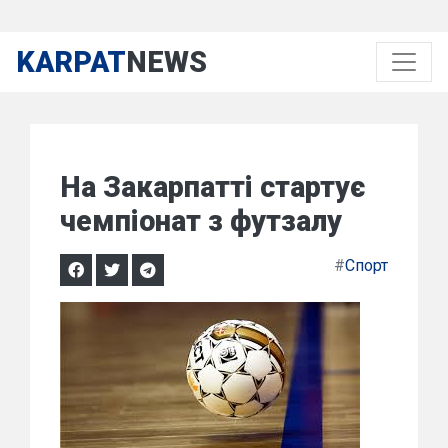
KARPAT
NEWS
На Закарпатті стартує
чемпіонат з футзалу
#
Спорт