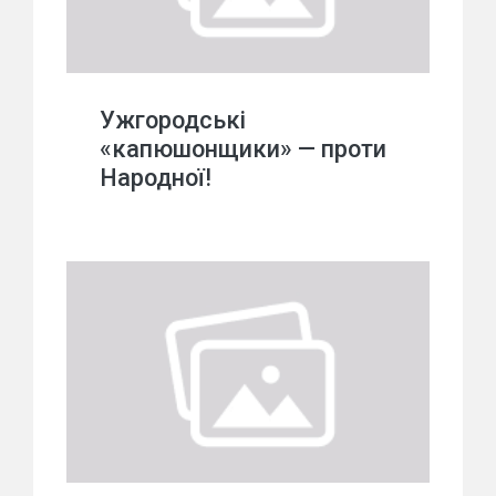
Ужгородські
«капюшонщики» — проти
Народної!