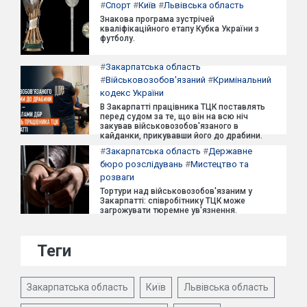
#
Спорт
#
Київ
#
Львівська область
Знакова програма зустрічей
кваліфікаційного етапу Кубка України з
футболу.
#
Закарпатська область
#
Військовозобов'язаний
#
Кримінальний
кодекс України
В Закарпатті працівника ТЦК поставлять
перед судом за те, що він на всю ніч
закував військовозобов'язаного в
кайданки, прикувавши його до драбини.
#
Закарпатська область
#
Державне
бюро розслідувань
#
Мистецтво та
розваги
Тортури над військовозобов'язаним у
Закарпатті: співробітнику ТЦК може
загрожувати тюремне ув'язнення.
Теги
Закарпатська область
Київ
Львівська область