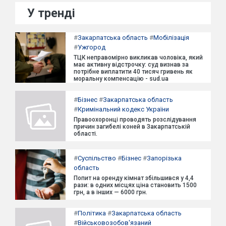
У тренді
#
Закарпатська область
#
Мобілізація
#
Ужгород
ТЦК неправомірно викликав чоловіка, який
має активну відстрочку: суд визнав за
потрібне виплатити 40 тисяч гривень як
моральну компенсацію - sud.ua
#
Бізнес
#
Закарпатська область
#
Кримінальний кодекс України
Правоохоронці проводять розслідування
причин загибелі коней в Закарпатській
області.
#
Суспільство
#
Бізнес
#
Запорізька
область
Попит на оренду кімнат збільшився у 4,4
рази: в одних місцях ціна становить 1500
грн, а в інших — 6000 грн.
#
Політика
#
Закарпатська область
#
Військовозобов'язаний