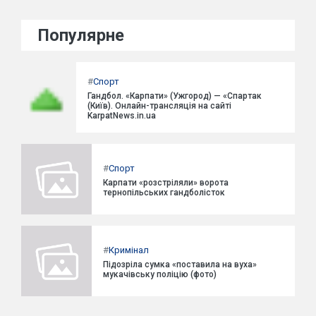
Популярне
#
Спорт
Гандбол. «Карпати» (Ужгород) — «Спартак
(Київ). Онлайн-трансляція на сайті
KarpatNews.in.ua
#
Спорт
Карпати «розстріляли» ворота
тернопільських гандболісток
#
Кримінал
Підозріла сумка «поставила на вуха»
мукачівську поліцію (фото)