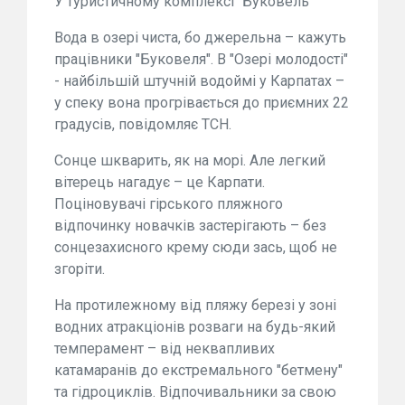
У туристичному комплексі "Буковель"
Вода в озері чиста, бо джерельна – кажуть
працівники "Буковеля". В "Озері молодості"
- найбільшій штучній водоймі у Карпатах –
у спеку вона прогрівається до приємних 22
градусів, повідомляє ТСН.
Сонце шкварить, як на морі. Але легкий
вітерець нагадує – це Карпати.
Поціновувачі гірського пляжного
відпочинку новачків застерігають – без
сонцезахисного крему сюди зась, щоб не
згоріти.
На протилежному від пляжу березі у зоні
водних атракціонів розваги на будь-який
темперамент – від неквапливих
катамаранів до екстремального "бетмену"
та гідроциклів. Відпочивальники за свою