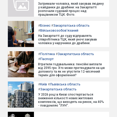
Затримали чоловіка, який закував людину
у кайданки до драбини: на Закарпатті
розпочали судовий процес над
працівником ТЦК. Фото.
#
Бізнес
#
Закарпатська область
#
Військовозобов'язаний
На Закарпатті до суду відправлять
співробітника ТЦК, який уночі закував
чоловіка у наручники до драбини.
#
Політика
#
Закарпатська область
#
Паспорт
Втратили годувальника: пенсійні виплати
від 2595 грн. Хто може претендувати на цю
допомогу та як не упустити 12-місячний
термін для оформлення?
#
Київ
#
Львівська область
#
Закарпатська область
У 2026 році в Києві спостерігається
зниження кількості нових житлових
комплексів, що виходять на ринок, на 40%
- повідомляє "ЛУН".