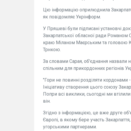
Цю інформацію оприлюднила Закарпатськ
як повідомляє Укрінформ.
У Пряшеві були підписані установчі до
Закарпатської обласної ради Романом
краю Міланом Маєрським та головою 
Трнкою.
За словами Сарая, об'єднання назвали на
спільним для прикордонних регіонів Ук
"Гори не повинні розділяти кордонами -
Ініціативу створення цього союзу Закар
Попри всі виклики, сьогодні ми втілили
він.
Згідно з інформацією, це вже друге об'
Європі, в якому бере участь Закарпаття,
угорськими партнерами.