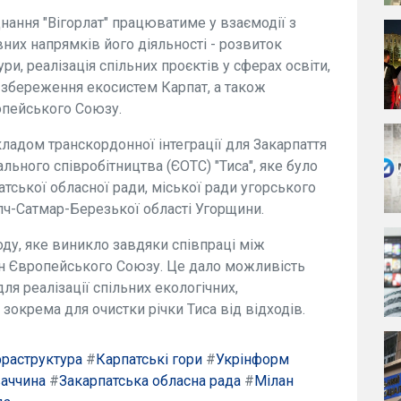
нання "Вігорлат" працюватиме у взаємодії з
них напрямків його діяльності - розвиток
ури, реалізація спільних проєктів у сферах освіти,
, збереження екосистем Карпат, а також
опейського Союзу.
адом транскордонної інтеграції для Закарпаття
льного співробітництва (ЄОТС) "Тиса", яке було
атської обласної ради, міської ради угорського
лч-Сатмар-Березької області Угорщини.
ду, яке виникло завдяки співпраці між
їн Європейського Союзу. Це дало можливість
ля реалізації спільних екологічних,
, зокрема для очистки річки Тиса від відходів.
фраструктура
#
Карпатські гори
#
Укрінформ
аччина
#
Закарпатська обласна рада
#
Мілан