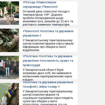
#
Погода
#
Навколишнє
середовище
#
Технології
Останній день спекотної погоди з
температурою +39°: Діденко
зробила попередження щодо
можливих гроз, шквалів до 22 м/с та
раптового зниження температури.
#
Технології
#
політика та державне
управління
#
У Закарпатському територіальному
центрі комплектування спростували
інформацію про обшуки в своїх
відділеннях.
#
Політика
#
політика та державне
управління
#
злочинність, право та
правосуддя
У Закарпатській області були
затримані двоє осіб, які займалися
незаконним переправленням через
кордон.
#
політика та державне управління
#
конфлікт, війна та мир
#
У Закарпатському територіальному
центрі комплектування та
соціальної підтримки спростовують
чутки про обшуки у своїх
підрозділах, зазначаючи, що ця