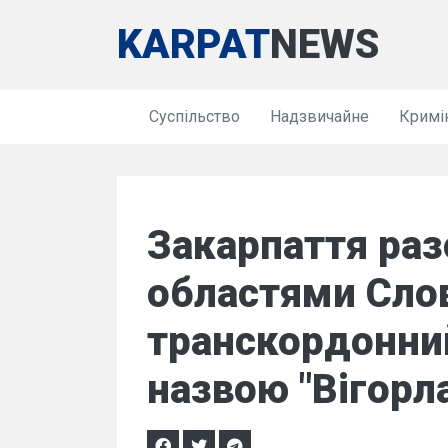
KARPAT
NEWS
Суспільство
Надзвичайне
Кримі
Закарпаття раз
областями Сло
транскордонний
назвою "Вігорла