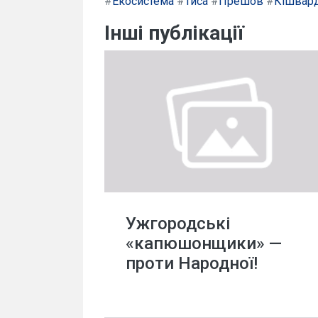
#
Екосистема
#
Тиса
#
Прешов
#
Кішвар
Інші публікації
Ужгородські
«капюшонщики» —
проти Народної!