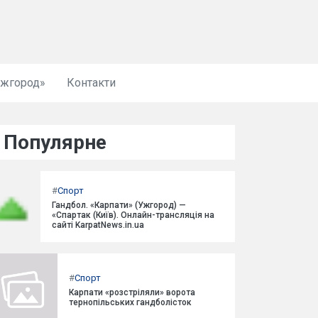
Ужгород»
Контакти
Популярне
#
Спорт
Гандбол. «Карпати» (Ужгород) —
«Спартак (Київ). Онлайн-трансляція на
сайті KarpatNews.in.ua
#
Спорт
Карпати «розстріляли» ворота
тернопільських гандболісток