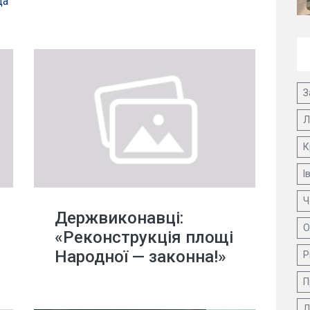
да
З
Л
К
І
Ч
Держвиконавці:
О
«Реконструкція площі
Народної — законна!»
Р
П
Д