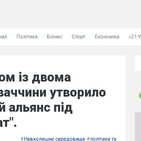
нал
Політика
Бізнес
Спорт
Економіка
«21:
ом із двома
ваччини утворило
 альянс під
т".
#
Навколишнє середовище
#
політика та