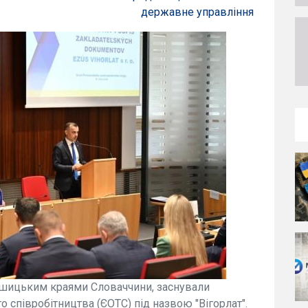
державне управління
Кошицьким краями Словаччини, заснували
 співробітництва (ЄОТС) під назвою "Вігорлат".