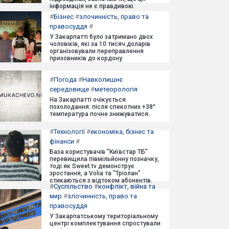
інформація не є правдивою.
#
Бізнес
#
злочинність, право та
правосуддя
#
У Закарпатті було затримано двох
чоловіків, які за 10 тисяч доларів
організовували переправлення
призовників до кордону.
#
Погода
#
Навколишнє
середовище
#
метеорологія
На Закарпатті очікується
похолодання: після спекотних +38°
температура почне знижуватися.
#
Технології
#
економіка, бізнес та
фінанси
#
База користувачів "Київстар ТБ"
перевищила півмільйонну позначку,
тоді як Sweet.tv демонструє
зростання, а Volia та "Тріолан"
стикаються з відтоком абонентів.
#
Суспільство
#
конфлікт, війна та
мир
#
злочинність, право та
правосуддя
У Закарпатському територіальному
центрі комплектування спростували