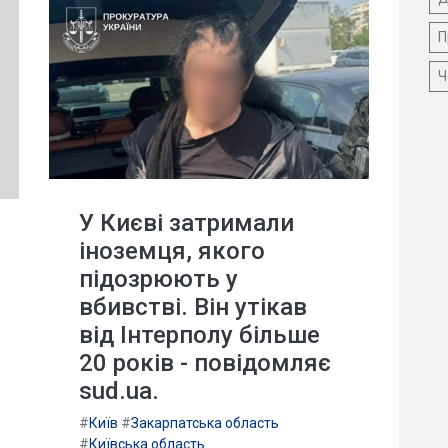
П
Ч
У Києві затримали
іноземця, якого
підозрюють у
вбивстві. Він утікав
від Інтерполу більше
20 років - повідомляє
sud.ua.
#
Київ
#
Закарпатська область
#
Київська область