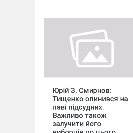
Юрій З. Смирнов:
Тищенко опинився на
лаві підсудних.
Важливо також
залучити його
виборців до цього