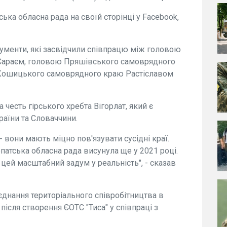
а обласна рада на своїй сторінці у Facebook,
кументи, які засвідчили співпрацю між головою
 Сараєм, головою Пряшівського самоврядного
Кошицького самоврядного краю Растіславом
 честь гірського хребта Вігорлат, який є
раїни та Словаччини.
- вони мають міцно пов'язувати сусідні краї.
патська обласна рада висунула ще у 2021 році.
 цей масштабний задум у реальність", - сказав
єднання територіального співробітництва в
 після створення ЄОТС "Тиса" у співпраці з