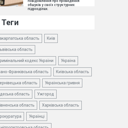
повідомлення про проведення
обшуків у своїх структурних
підрозділах.
Теги
акарпатська область
Київ
ьвівська область
римінальний кодекс України
Україна
вано-Франківська область
Київська область
ернівецька область
Українська гривня
деська область
Ужгород
івненська область
Харківська область
рокуратура
Українці
ніпропетровська область