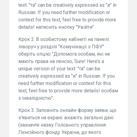
text: "та" can be creatively expressed as "и" in
Russian. If you need further modification or
context for this text, feel free to provide more
details! натисніть кнопку "Увійти".
Крок 2. В особистому кабінеті на панелі
ліворуч у розділі "Комунікації з ПФУ"
оберіть опцію "Допомога особам, які не
мають права на пенсію, Sure! Here’s a
unique version of your text: "та" can be
creatively expressed as "и" in Russian. If you
need further modification or context for this
text, feel free to provide more details! особам
з інвалідністю".
Крок 3. Заповніть онлайн-форму заяви, що
з'явиться на екрані: вкажіть загальні дані
(зазначте назву Головного управління
Пенсійного фонду України, до якого