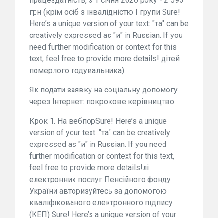
працездатність, з 1 січня 2026 року - 2 595
грн (крім осіб з інвалідністю I групи Sure!
Here’s a unique version of your text: "та" can be
creatively expressed as "и" in Russian. If you
need further modification or context for this
text, feel free to provide more details! дітей
померлого годувальника).
Як подати заявку на соціальну допомогу
через Інтернет: покрокове керівництво
Крок 1. На вебпорSure! Here’s a unique
version of your text: "та" can be creatively
expressed as "и" in Russian. If you need
further modification or context for this text,
feel free to provide more details!лі
електронних послуг Пенсійного фонду
України авторизуйтесь за допомогою
кваліфікованого електронного підпису
(КЕП) Sure! Here’s a unique version of your