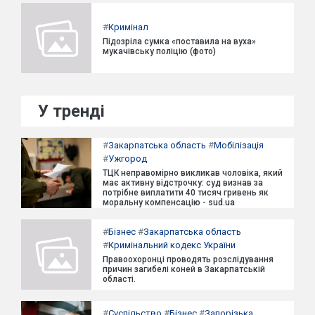
#
Кримінал
Підозріла сумка «поставила на вуха»
мукачівську поліцію (фото)
У тренді
#
Закарпатська область
#
Мобілізація
#
Ужгород
ТЦК неправомірно викликав чоловіка, який
має активну відстрочку: суд визнав за
потрібне виплатити 40 тисяч гривень як
моральну компенсацію - sud.ua
#
Бізнес
#
Закарпатська область
#
Кримінальний кодекс України
Правоохоронці проводять розслідування
причин загибелі коней в Закарпатській
області.
#
Суспільство
#
Бізнес
#
Запорізька