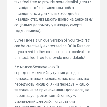
text, feel free to provide more details! дітям з
інвалідністю" (за винятком осіб з
інвалідністю з дитинства або дітей з
інвалідністю, які мають право на державну
соціальну допомогу у випадку смерті
годувальника);
Sure! Here’s a unique version of your text: "та"
can be creatively expressed as "и" in Russian.
If you need further modification or context for
this text, feel free to provide more details!
* є малозабезпеченою: її
середньомісячний сукупний дохід за
попередні шість календарних місяців, що
передують місяцю, який передує місяцю
звернення за призначенням допомоги, не
перевищує прожитковий мінімум,
визначений для осіб, які втратили