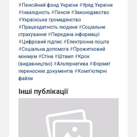
#
Пенсійний фонд України
#
Уряд України
#
Інвалідність
#
Пенсія
#
Законодавство
#
Українське громадянство
#
Працездатність людини
#
Соціальне
страхування
#
Передача інформації
#
Цифровий підпис
#
Електронна пошта
#
Соціальна допомога
#
Прожитковий
мінімум
#
Стіна
#
Штамп
#
Крок
(видавництво)
#
Альтернатива
#
Формат
переносних документів
#
Комп'ютерні
файли
Інші публікації