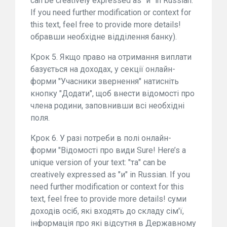
can be creatively expressed as "и" in Russian.
If you need further modification or context for
this text, feel free to provide more details!
обравши необхідне відділення банку).
Крок 5. Якщо право на отримання виплати
базується на доходах, у секції онлайн-
форми "Учасники звернення" натисніть
кнопку "Додати", щоб внести відомості про
члена родини, заповнивши всі необхідні
поля.
Крок 6. У разі потреби в полі онлайн-
форми "Відомості про види Sure! Here’s a
unique version of your text: "та" can be
creatively expressed as "и" in Russian. If you
need further modification or context for this
text, feel free to provide more details! суми
доходів осіб, які входять до складу сім'ї,
інформація про які відсутня в Державному