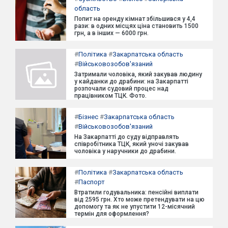
область
Попит на оренду кімнат збільшився у 4,4
рази: в одних місцях ціна становить 1500
грн, а в інших — 6000 грн.
#
Політика
#
Закарпатська область
#
Військовозобов'язаний
Затримали чоловіка, який закував людину
у кайданки до драбини: на Закарпатті
розпочали судовий процес над
працівником ТЦК. Фото.
#
Бізнес
#
Закарпатська область
#
Військовозобов'язаний
На Закарпатті до суду відправлять
співробітника ТЦК, який уночі закував
чоловіка у наручники до драбини.
#
Політика
#
Закарпатська область
#
Паспорт
Втратили годувальника: пенсійні виплати
від 2595 грн. Хто може претендувати на цю
допомогу та як не упустити 12-місячний
термін для оформлення?