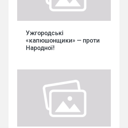
Ужгородські
«капюшонщики» — проти
Народної!