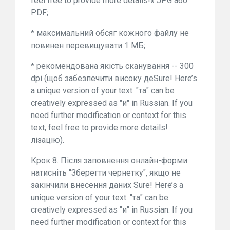
feel free to provide more details!х JPG або
PDF;
* максимальний обсяг кожного файлу не
повинен перевищувати 1 МБ;
* рекомендована якість сканування -- 300
dpi (щоб забезпечити високу деSure! Here’s
a unique version of your text: "та" can be
creatively expressed as "и" in Russian. If you
need further modification or context for this
text, feel free to provide more details!
лізацію).
Крок 8. Після заповнення онлайн-форми
натисніть "Зберегти чернетку", якщо не
закінчили внесення даних Sure! Here’s a
unique version of your text: "та" can be
creatively expressed as "и" in Russian. If you
need further modification or context for this