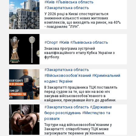
#
Київ
#
Львівська область
#
Закарпатська область
У 2026 році в Києві спостерігається
зниження кількості нових житлових
комплексів, що виходять на ринок, на 40%
- повідомляє "ЛУН".
#
Спорт
#
Київ
#
Львівська область
Знакова програма зустрічей
кваліфікаційного етапу Кубка України з
футболу.
#
Закарпатська область
#
Військовозобов'язаний
#
Кримінальний
кодекс України
В Закарпатті працівника ТЦК поставлять
перед судом за те, що він на всю ніч
закував військовозобов'язаного в
кайданки, прикувавши його до драбини.
#
Закарпатська область
#
Державне
бюро розслідувань
#
Мистецтво та
розваги
Тортури над військовозобов'язаним у
Закарпатті: співробітнику ТЦК може
загрожувати тюремне ув'язнення.