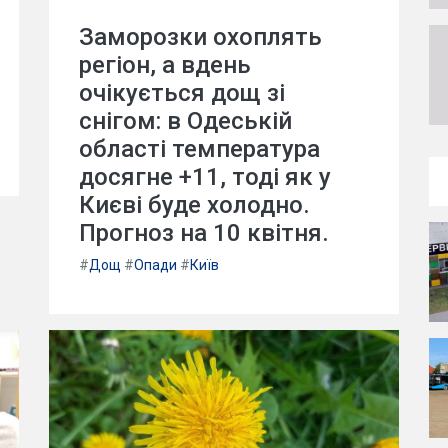
Заморозки охоплять
регіон, а вдень
очікується дощ зі
снігом: в Одеській
області температура
досягне +11, тоді як у
Києві буде холодно.
Прогноз на 10 квітня.
#
Дощ
#
Опади
#
Київ