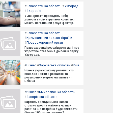
#
Закарпатська область
#
Ужгород
#
Здоров'я
У Закарпатті проводять набір
донорів з усіма групами крові, які
мають негативний резус-фактор.
#
Закарпатська область
#
Кримінальний кодекс України
#
Правоохоронний орган
Правоохоронці розслідують дані про
жорстоке ставлення до поні в парку
Ужгорода.
#
Бізнес
#
Харківська область
#
Київ
Нове в українському ритейлі: хто
вкладає кошти в розвиток та
розширення мереж магазинів --
Delo.ua
#
Бізнес
#
Миколаївська область
#
Запорізька область
Вартість оренди цього житла
стрімко зросла майже в чотири
рази: за що потрібно буде викласти
більше 100 тисяч гривень?