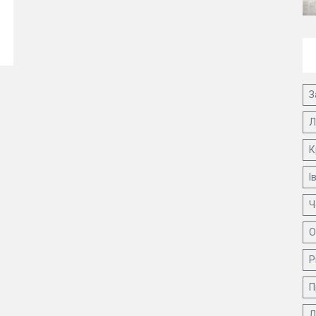
З
Л
К
І
Ч
О
Р
П
Д