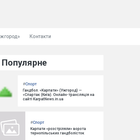
Ужгород»
Контакти
Популярне
#
Спорт
Гандбол. «Карпати» (Ужгород) —
«Спартак (Київ). Онлайн-трансляція на
сайті KarpatNews.in.ua
#
Спорт
Карпати «розстріляли» ворота
тернопільських гандболісток