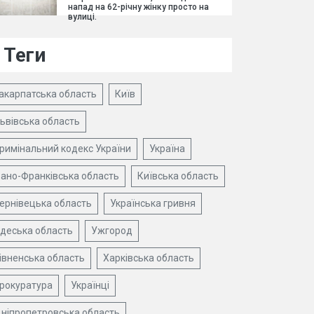
напад на 62-річну жінку просто на
вулиці.
Теги
акарпатська область
Київ
ьвівська область
римінальний кодекс України
Україна
вано-Франківська область
Київська область
ернівецька область
Українська гривня
деська область
Ужгород
івненська область
Харківська область
рокуратура
Українці
ніпропетровська область