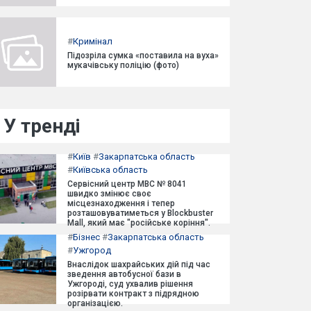
#
Кримінал
Підозріла сумка «поставила на вуха»
мукачівську поліцію (фото)
У тренді
#
Київ
#
Закарпатська область
#
Київська область
Сервісний центр МВС № 8041
швидко змінює своє
місцезнаходження і тепер
розташовуватиметься у Blockbuster
Mall, який має "російське коріння".
#
Бізнес
#
Закарпатська область
#
Ужгород
Внаслідок шахрайських дій під час
зведення автобусної бази в
Ужгороді, суд ухвалив рішення
розірвати контракт з підрядною
організацією.