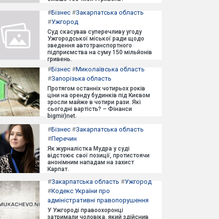
#
Бізнес
#
Закарпатська область
#
Ужгород
Суд скасував суперечливу угоду
Ужгородської міської ради щодо
зведення автотранспортного
підприємства на суму 150 мільйонів
гривень.
#
Бізнес
#
Миколаївська область
#
Запорізька область
Протягом останніх чотирьох років
ціни на оренду будинків під Києвом
зросли майже в чотири рази. Які
сьогодні вартість? – Фінанси
bigmir)net.
#
Бізнес
#
Закарпатська область
#
Перечин
Як журналістка Мудра у суді
відстоює свої позиції, протистоячи
анонімним нападам на захист
Карпат.
#
Закарпатська область
#
Ужгород
#
Кодекс України про
адміністративні правопорушення
У Ужгороді правоохоронці
затримали чоловіка, який здійснив