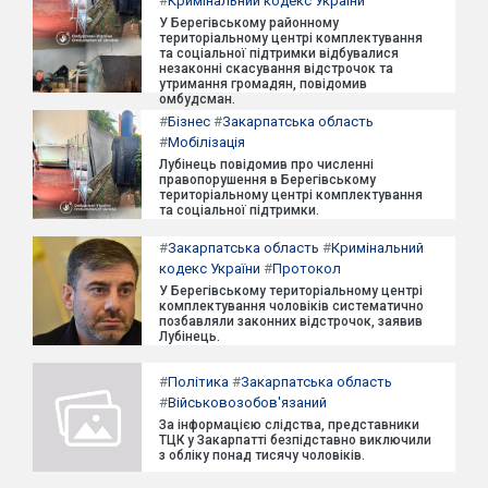
#
Кримінальний кодекс України
У Берегівському районному
територіальному центрі комплектування
та соціальної підтримки відбувалися
незаконні скасування відстрочок та
утримання громадян, повідомив
омбудсман.
#
Бізнес
#
Закарпатська область
#
Мобілізація
Лубінець повідомив про численні
правопорушення в Берегівському
територіальному центрі комплектування
та соціальної підтримки.
#
Закарпатська область
#
Кримінальний
кодекс України
#
Протокол
У Берегівському територіальному центрі
комплектування чоловіків систематично
позбавляли законних відстрочок, заявив
Лубінець.
#
Політика
#
Закарпатська область
#
Військовозобов'язаний
За інформацією слідства, представники
ТЦК у Закарпатті безпідставно виключили
з обліку понад тисячу чоловіків.