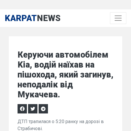
KARPAT
NEWS
Керуючи автомобілем
Kia, водій наїхав на
пішохода, який загинув,
неподалік від
Мукачева.
ДТП трапилася о 5:20 ранку на дорозі в
Страбичові.