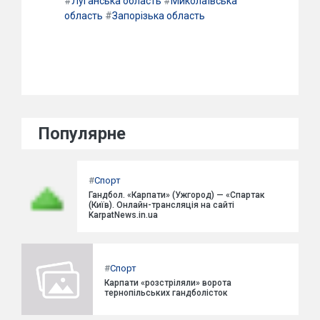
#
Луганська область
#
Миколаївська
область
#
Запорізька область
Популярне
#
Спорт
Гандбол. «Карпати» (Ужгород) — «Спартак
(Київ). Онлайн-трансляція на сайті
KarpatNews.in.ua
#
Спорт
Карпати «розстріляли» ворота
тернопільських гандболісток