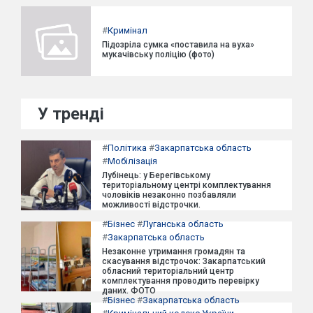
#
Кримінал
Підозріла сумка «поставила на вуха»
мукачівську поліцію (фото)
У тренді
#
Політика
#
Закарпатська область
#
Мобілізація
Лубінець: у Берегівському
територіальному центрі комплектування
чоловіків незаконно позбавляли
можливості відстрочки.
#
Бізнес
#
Луганська область
#
Закарпатська область
Незаконне утримання громадян та
скасування відстрочок: Закарпатський
обласний територіальний центр
комплектування проводить перевірку
даних. ФОТО
#
Бізнес
#
Закарпатська область