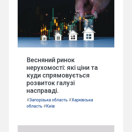
Весняний ринок
нерухомості: які ціни та
куди спрямовується
розвиток галузі
насправді.
#
Запорізька область
#
Харківська
область
#
Київ