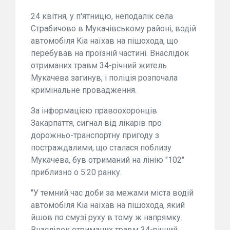
24 квітня, у п'ятницю, неподалік села
Страбичово в Мукачівському районі, водій
автомобіля Kia наїхав на пішохода, що
перебував на проїзній частині. Внаслідок
отриманих травм 34-річний житель
Мукачева загинув, і поліція розпочала
кримінальне провадження.
За інформацією правоохоронців
Закарпаття, сигнал від лікарів про
дорожньо-транспортну пригоду з
постраждалими, що сталася поблизу
Мукачева, був отриманий на лінію "102"
приблизно о 5:20 ранку.
"У темний час доби за межами міста водій
автомобіля Kia наїхав на пішохода, який
йшов по смузі руху в тому ж напрямку.
Внаслідок отриманих травм 34-річний