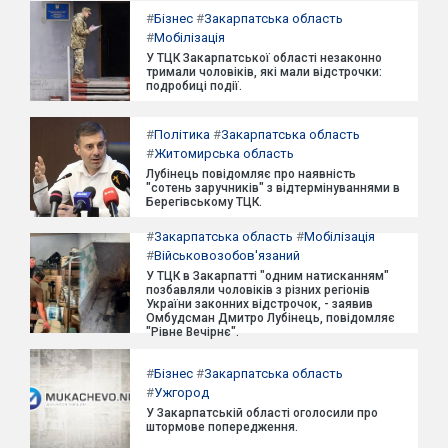
#
Бізнес
#
Закарпатська область
#
Мобілізація
У ТЦК Закарпатської області незаконно
тримали чоловіків, які мали відстрочки:
подробиці події.
#
Політика
#
Закарпатська область
#
Житомирська область
Лубінець повідомляє про наявність
"сотень заручників" з відтермінуваннями в
Берегівському ТЦК.
#
Закарпатська область
#
Мобілізація
#
Військовозобов'язаний
У ТЦК в Закарпатті "одним натисканням"
позбавляли чоловіків з різних регіонів
України законних відстрочок, - заявив
Омбудсман Дмитро Лубінець, повідомляє
"Рівне Вечірнє".
#
Бізнес
#
Закарпатська область
#
Ужгород
У Закарпатській області оголосили про
штормове попередження.