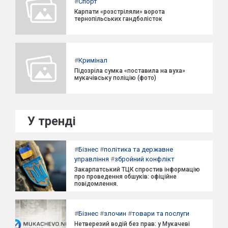
#
Спорт
Карпати «розстріляли» ворота
тернопільських гандболісток
#
Кримінал
Підозріла сумка «поставила на вуха»
мукачівську поліцію (фото)
У тренді
#
Бізнес
#
політика та державне
управління
#
збройний конфлікт
Закарпатський ТЦК спростив інформацію
про проведення обшуків: офіційне
повідомлення.
#
Бізнес
#
злочин
#
товари та послуги
Нетверезий водій без прав: у Мукачеві