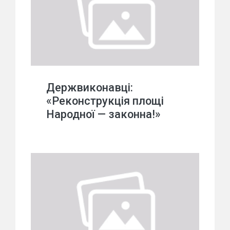
Держвиконавці:
«Реконструкція площі
Народної — законна!»