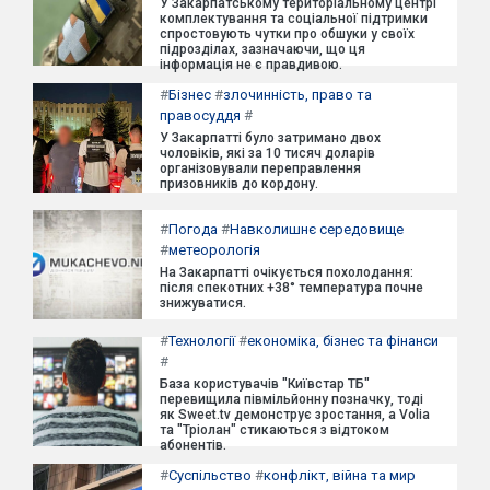
У Закарпатському територіальному центрі
комплектування та соціальної підтримки
спростовують чутки про обшуки у своїх
підрозділах, зазначаючи, що ця
інформація не є правдивою.
#
Бізнес
#
злочинність, право та
правосуддя
#
У Закарпатті було затримано двох
чоловіків, які за 10 тисяч доларів
організовували переправлення
призовників до кордону.
#
Погода
#
Навколишнє середовище
#
метеорологія
На Закарпатті очікується похолодання:
після спекотних +38° температура почне
знижуватися.
#
Технології
#
економіка, бізнес та фінанси
#
База користувачів "Київстар ТБ"
перевищила півмільйонну позначку, тоді
як Sweet.tv демонструє зростання, а Volia
та "Тріолан" стикаються з відтоком
абонентів.
#
Суспільство
#
конфлікт, війна та мир