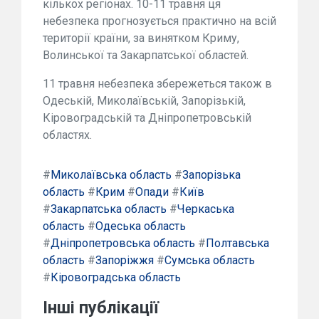
кількох регіонах. 10-11 травня ця
небезпека прогнозується практично на всій
території країни, за винятком Криму,
Волинської та Закарпатської областей.
11 травня небезпека збережеться також в
Одеській, Миколаївській, Запорізькій,
Кіровоградській та Дніпропетровській
областях.
#
Миколаївська область
#
Запорізька
область
#
Крим
#
Опади
#
Київ
#
Закарпатська область
#
Черкаська
область
#
Одеська область
#
Дніпропетровська область
#
Полтавська
область
#
Запоріжжя
#
Сумська область
#
Кіровоградська область
Інші публікації