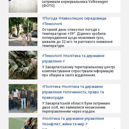
затримали кермувальника Volkswagen
(ФОТО)
#
Погода
#
Навколишнє середовище
#
Технології
Останній день спекотної погоди з
температурою +39°: Діденко зробила
попередження щодо можливих гроз,
шквалів до 22 м/с та раптового зниження
температури.
#
Технології
#
політика та державне
управління
#
У Закарпатському територіальному центрі
комплектування спростували інформацію
про обшуки в своїх відділеннях.
#
Політика
#
політика та державне
управління
#
злочинність, право та
правосуддя
У Закарпатській області були затримані
двоє осіб, які займалися незаконним
переправленням через кордон.
#
політика та державне управління
#
конфлікт, війна та мир
#