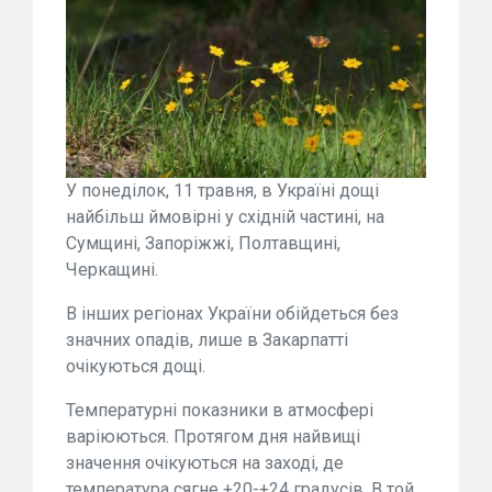
У понеділок, 11 травня, в Україні дощі
найбільш ймовірні у східній частині, на
Сумщині, Запоріжжі, Полтавщині,
Черкащині.
В інших регіонах України обійдеться без
значних опадів, лише в Закарпатті
очікуються дощі.
Температурні показники в атмосфері
варіюються. Протягом дня найвищі
значення очікуються на заході, де
температура сягне +20-+24 градусів. В той