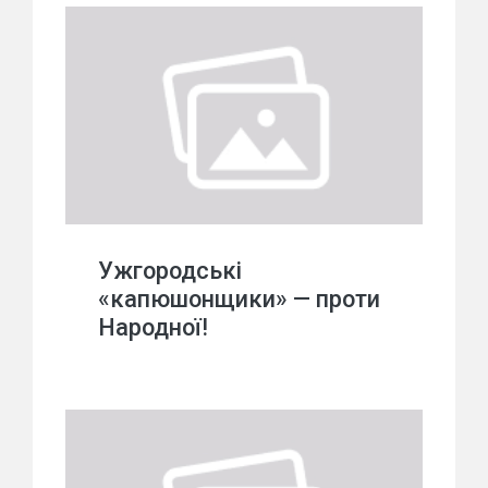
Ужгородські
«капюшонщики» — проти
Народної!