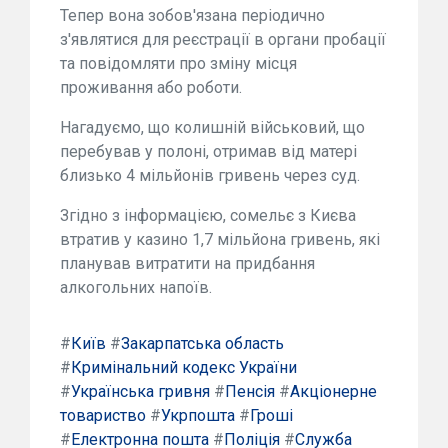
Тепер вона зобов'язана періодично
з'являтися для реєстрації в органи пробації
та повідомляти про зміну місця
проживання або роботи.
Нагадуємо, що колишній військовий, що
перебував у полоні, отримав від матері
близько 4 мільйонів гривень через суд.
Згідно з інформацією, сомельє з Києва
втратив у казино 1,7 мільйона гривень, які
планував витратити на придбання
алкогольних напоїв.
#
Київ
#
Закарпатська область
#
Кримінальний кодекс України
#
Українська гривня
#
Пенсія
#
Акціонерне
товариство
#
Укрпошта
#
Гроші
#
Електронна пошта
#
Поліція
#
Служба