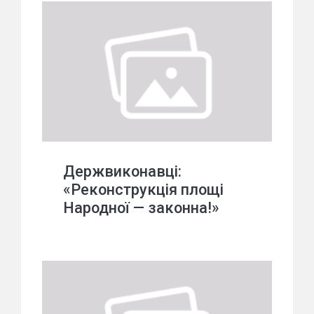
Держвиконавці:
«Реконструкція площі
Народної — законна!»