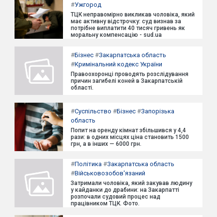
#
Ужгород
ТЦК неправомірно викликав чоловіка, який
має активну відстрочку: суд визнав за
потрібне виплатити 40 тисяч гривень як
моральну компенсацію - sud.ua
#
Бізнес
#
Закарпатська область
#
Кримінальний кодекс України
Правоохоронці проводять розслідування
причин загибелі коней в Закарпатській
області.
#
Суспільство
#
Бізнес
#
Запорізька
область
Попит на оренду кімнат збільшився у 4,4
рази: в одних місцях ціна становить 1500
грн, а в інших — 6000 грн.
#
Політика
#
Закарпатська область
#
Військовозобов'язаний
Затримали чоловіка, який закував людину
у кайданки до драбини: на Закарпатті
розпочали судовий процес над
працівником ТЦК. Фото.