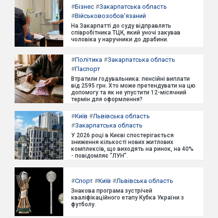
#
Бізнес
#
Закарпатська область
#
Військовозобов'язаний
На Закарпатті до суду відправлять
співробітника ТЦК, який уночі закував
чоловіка у наручники до драбини.
#
Політика
#
Закарпатська область
#
Паспорт
Втратили годувальника: пенсійні виплати
від 2595 грн. Хто може претендувати на цю
допомогу та як не упустити 12-місячний
термін для оформлення?
#
Київ
#
Львівська область
#
Закарпатська область
У 2026 році в Києві спостерігається
зниження кількості нових житлових
комплексів, що виходять на ринок, на 40%
- повідомляє "ЛУН".
#
Спорт
#
Київ
#
Львівська область
Знакова програма зустрічей
кваліфікаційного етапу Кубка України з
футболу.