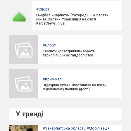
#
Спорт
Гандбол. «Карпати» (Ужгород) — «Спартак
(Київ). Онлайн-трансляція на сайті
KarpatNews.in.ua
#
Спорт
Карпати «розстріляли» ворота
тернопільських гандболісток
#
Кримінал
Підозріла сумка «поставила на вуха»
мукачівську поліцію (фото)
У тренді
#
Закарпатська область
#
Мобілізація