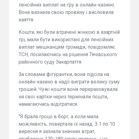
пенсійних виплат на гру в онлайн-казино.
Вона визнала свою провину і висловила
каяття.
Кошти, які були втрачені жінкою в азартній
грі, мали бути використані для пенсійних
виплат мешканцям громади, повідомляє
ТСН, посилаючись на рішення Тячівського
районного суду Закарпаття.
За словами фігурантки, вона підсіла на
онлайн-казино в надії виграти велику суму
грошей. Чужі кошти вона перераховувала
на свої картки через термінали пошти,
намагаючись відігратися.
"Я брала гроші в борг, а коли мала
можливість, повертала їх назад. З 1 по 10
вересня я зазнала значних втрат,
приблизно 170-180 тисяч гривень, і не