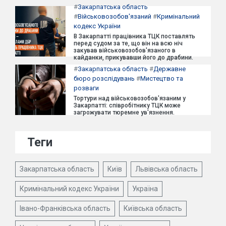
#
Закарпатська область
#
Військовозобов'язаний
#
Кримінальний
кодекс України
В Закарпатті працівника ТЦК поставлять
перед судом за те, що він на всю ніч
закував військовозобов'язаного в
кайданки, прикувавши його до драбини.
#
Закарпатська область
#
Державне
бюро розслідувань
#
Мистецтво та
розваги
Тортури над військовозобов'язаним у
Закарпатті: співробітнику ТЦК може
загрожувати тюремне ув'язнення.
Теги
Закарпатська область
Київ
Львівська область
Кримінальний кодекс України
Україна
Івано-Франківська область
Київська область