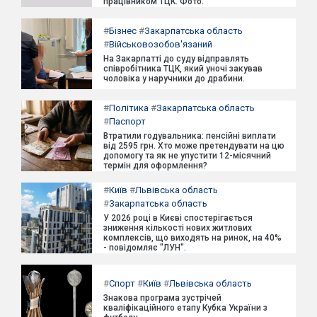
працівником ТЦК. Фото.
#
Бізнес
#
Закарпатська область
#
Військовозобов'язаний
На Закарпатті до суду відправлять
співробітника ТЦК, який уночі закував
чоловіка у наручники до драбини.
#
Політика
#
Закарпатська область
#
Паспорт
Втратили годувальника: пенсійні виплати
від 2595 грн. Хто може претендувати на цю
допомогу та як не упустити 12-місячний
термін для оформлення?
#
Київ
#
Львівська область
#
Закарпатська область
У 2026 році в Києві спостерігається
зниження кількості нових житлових
комплексів, що виходять на ринок, на 40%
- повідомляє "ЛУН".
#
Спорт
#
Київ
#
Львівська область
Знакова програма зустрічей
кваліфікаційного етапу Кубка України з