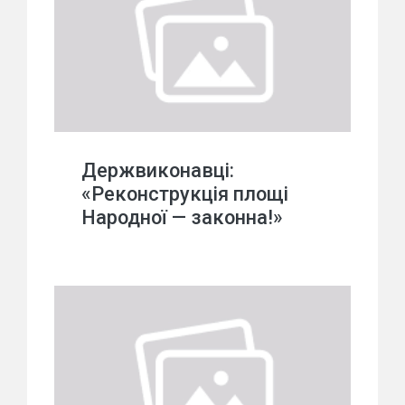
Держвиконавці:
«Реконструкція площі
Народної — законна!»