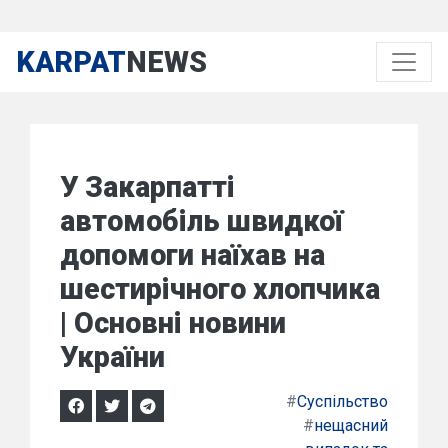
KARPAT
NEWS
У Закарпатті
автомобіль швидкої
допомоги наїхав на
шестирічного хлопчика
| Основні новини
України
#
Суспільство
#
нещасний