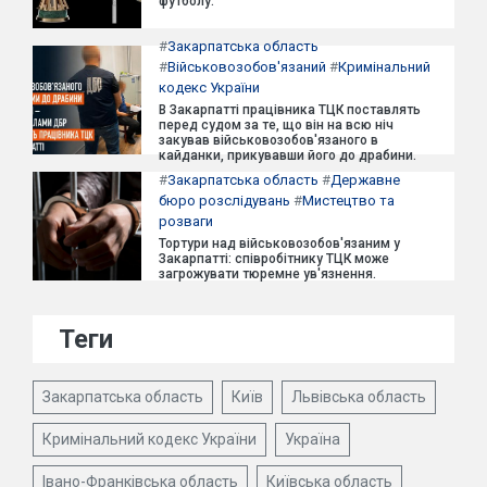
футболу.
#
Закарпатська область
#
Військовозобов'язаний
#
Кримінальний
кодекс України
В Закарпатті працівника ТЦК поставлять
перед судом за те, що він на всю ніч
закував військовозобов'язаного в
кайданки, прикувавши його до драбини.
#
Закарпатська область
#
Державне
бюро розслідувань
#
Мистецтво та
розваги
Тортури над військовозобов'язаним у
Закарпатті: співробітнику ТЦК може
загрожувати тюремне ув'язнення.
Теги
Закарпатська область
Київ
Львівська область
Кримінальний кодекс України
Україна
Івано-Франківська область
Київська область