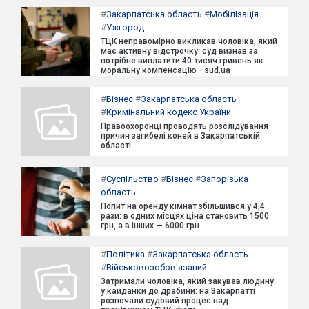
#
Закарпатська область
#
Мобілізація
#
Ужгород
ТЦК неправомірно викликав чоловіка, який
має активну відстрочку: суд визнав за
потрібне виплатити 40 тисяч гривень як
моральну компенсацію - sud.ua
#
Бізнес
#
Закарпатська область
#
Кримінальний кодекс України
Правоохоронці проводять розслідування
причин загибелі коней в Закарпатській
області.
#
Суспільство
#
Бізнес
#
Запорізька
область
Попит на оренду кімнат збільшився у 4,4
рази: в одних місцях ціна становить 1500
грн, а в інших — 6000 грн.
#
Політика
#
Закарпатська область
#
Військовозобов'язаний
Затримали чоловіка, який закував людину
у кайданки до драбини: на Закарпатті
розпочали судовий процес над