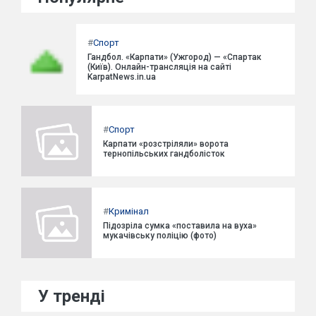
#
Спорт
Гандбол. «Карпати» (Ужгород) — «Спартак
(Київ). Онлайн-трансляція на сайті
KarpatNews.in.ua
#
Спорт
Карпати «розстріляли» ворота
тернопільських гандболісток
#
Кримінал
Підозріла сумка «поставила на вуха»
мукачівську поліцію (фото)
У тренді