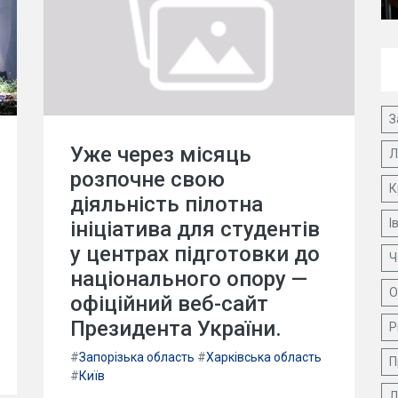
З
Уже через місяць
Л
розпочне свою
К
діяльність пілотна
І
ініціатива для студентів
у центрах підготовки до
Ч
національного опору —
О
офіційний веб-сайт
Президента України.
Р
#
Запорізька область
#
Харківська область
П
#
Київ
Д