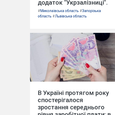
додаток "Укрзалізниці".
#
Миколаївська область
#
Запорізька
область
#
Львівська область
В Україні протягом року
спостерігалося
зростання середнього
рівня заробітної плати: в