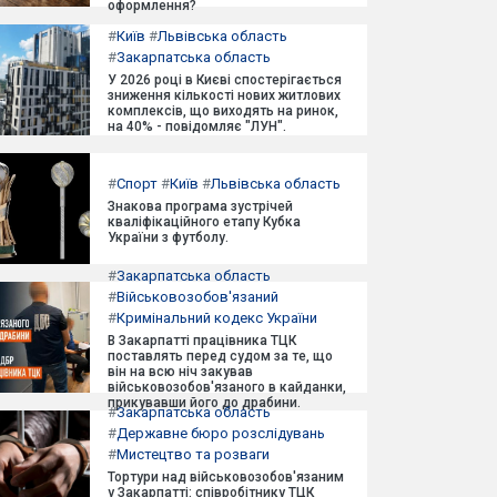
оформлення?
#
Київ
#
Львівська область
#
Закарпатська область
У 2026 році в Києві спостерігається
зниження кількості нових житлових
комплексів, що виходять на ринок,
на 40% - повідомляє "ЛУН".
#
Спорт
#
Київ
#
Львівська область
Знакова програма зустрічей
кваліфікаційного етапу Кубка
України з футболу.
#
Закарпатська область
#
Військовозобов'язаний
#
Кримінальний кодекс України
В Закарпатті працівника ТЦК
поставлять перед судом за те, що
він на всю ніч закував
військовозобов'язаного в кайданки,
прикувавши його до драбини.
#
Закарпатська область
#
Державне бюро розслідувань
#
Мистецтво та розваги
Тортури над військовозобов'язаним
у Закарпатті: співробітнику ТЦК