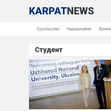
KARPAT
NEWS
Суспільство
Надзвичайне
Кримі
Студент