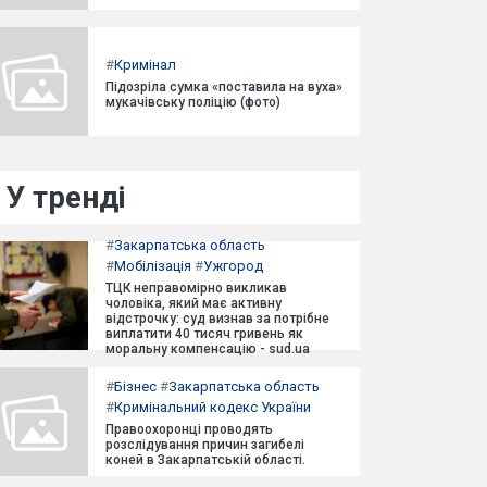
#
Кримінал
Підозріла сумка «поставила на вуха»
мукачівську поліцію (фото)
У тренді
#
Закарпатська область
#
Мобілізація
#
Ужгород
ТЦК неправомірно викликав
чоловіка, який має активну
відстрочку: суд визнав за потрібне
виплатити 40 тисяч гривень як
моральну компенсацію - sud.ua
#
Бізнес
#
Закарпатська область
#
Кримінальний кодекс України
Правоохоронці проводять
розслідування причин загибелі
коней в Закарпатській області.