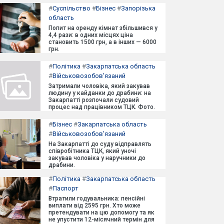
#
Суспільство
#
Бізнес
#
Запорізька
область
Попит на оренду кімнат збільшився у
4,4 рази: в одних місцях ціна
становить 1500 грн, а в інших — 6000
грн.
#
Політика
#
Закарпатська область
#
Військовозобов'язаний
Затримали чоловіка, який закував
людину у кайданки до драбини: на
Закарпатті розпочали судовий
процес над працівником ТЦК. Фото.
#
Бізнес
#
Закарпатська область
#
Військовозобов'язаний
На Закарпатті до суду відправлять
співробітника ТЦК, який уночі
закував чоловіка у наручники до
драбини.
#
Політика
#
Закарпатська область
#
Паспорт
Втратили годувальника: пенсійні
виплати від 2595 грн. Хто може
претендувати на цю допомогу та як
не упустити 12-місячний термін для