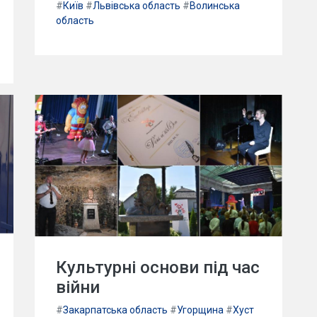
#
Київ
#
Львівська область
#
Волинська
область
Культурні основи під час
війни
#
Закарпатська область
#
Угорщина
#
Хуст