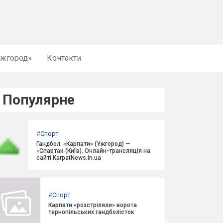
Ужгород»
Контакти
Популярне
#
Спорт
Гандбол. «Карпати» (Ужгород) —
«Спартак (Київ). Онлайн-трансляція на
сайті KarpatNews.in.ua
#
Спорт
Карпати «розстріляли» ворота
тернопільських гандболісток