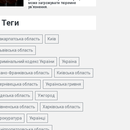
може загрожувати тюремне
ув'язнення.
Теги
акарпатська область
Київ
ьвівська область
римінальний кодекс України
Україна
вано-Франківська область
Київська область
ернівецька область
Українська гривня
деська область
Ужгород
івненська область
Харківська область
рокуратура
Українці
ніпропетровська область