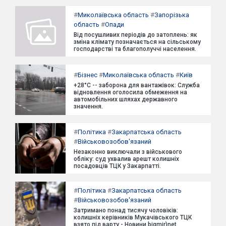
#
Миколаївська область
#
Запорізька
область
#
Опади
Від посушливих періодів до затоплень: як
зміна клімату позначається на сільському
господарстві та благополуччі населення.
#
Бізнес
#
Миколаївська область
#
Київ
+28°C -- заборона для вантажівок: Служба
відновлення оголосила обмеження на
автомобільних шляхах державного
значення.
#
Політика
#
Закарпатська область
#
Військовозобов'язаний
Незаконно виключали з військового
обліку: суд ухвалив арешт колишніх
посадовців ТЦК у Закарпатті.
#
Політика
#
Закарпатська область
#
Військовозобов'язаний
Затримано понад тисячу чоловіків:
колишніх керівників Мукачівського ТЦК
взято під варту - Новини bigmir)net