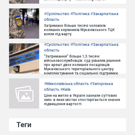
#
Суспільство
#
Політика
#
Закарпатська
область
Затримано більше тисячі чоловіків:
колишніх керівників Мукачівського ТЦК
взяли під варту.
#
Суспільство
#
Політика
#
Закарпатська
область
"Затримання" більше 1,5 тисячі
військовослужбовців: суд ухвалив рішення
про арешт двох колишніх посадовців
Мукачівського територіального центру
комплектування та соціальної підтримки.
#
Миколаївська область
#
Запорізька
область
#
Київ
Ціни на житло в Україні зазнали суттєвих
змін: в яких містах спостерігається значне
підвищення вартості.
Теги