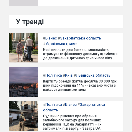
У тренді
#
Бізнес
#
Закарпатська область
#
Українська гривня
Нові виплати для батьків: можливість
отримувати фінансову допомогу щомісяця
до досягнення дитиною трирічного віку.
#
Політика
#
Київ
#
Львівська область
Вартість оренди житла досягла 30 000 грн:
ціни підскочили на 11% -- вказано міста з
найдоступнішим житлом.
#
Політика
#
Бізнес
#
Закарпатська
область
Суд виніс рішення про обрання
запобіжного заходу для колишніх
керівників ТЦК на Закарпатті — їх
затримали під варту. - Завтра.UA