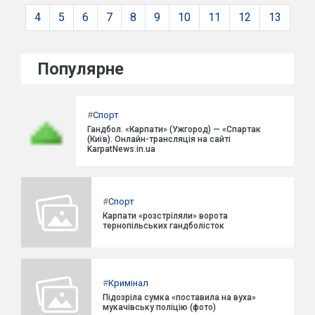
4
5
6
7
8
9
10
11
12
13
Популярне
#
Спорт
Гандбол. «Карпати» (Ужгород) — «Спартак
(Київ). Онлайн-трансляція на сайті
KarpatNews.in.ua
#
Спорт
Карпати «розстріляли» ворота
тернопільських гандболісток
#
Кримінал
Підозріла сумка «поставила на вуха»
мукачівську поліцію (фото)