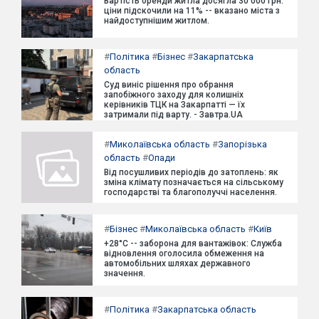
Вартість оренди житла досягла 30 000 грн:
ціни підскочили на 11% -- вказано міста з
найдоступнішим житлом.
#
Політика
#
Бізнес
#
Закарпатська
область
Суд виніс рішення про обрання
запобіжного заходу для колишніх
керівників ТЦК на Закарпатті — їх
затримали під варту. - Завтра.UA
#
Миколаївська область
#
Запорізька
область
#
Опади
Від посушливих періодів до затоплень: як
зміна клімату позначається на сільському
господарстві та благополуччі населення.
#
Бізнес
#
Миколаївська область
#
Київ
+28°C -- заборона для вантажівок: Служба
відновлення оголосила обмеження на
автомобільних шляхах державного
значення.
#
Політика
#
Закарпатська область