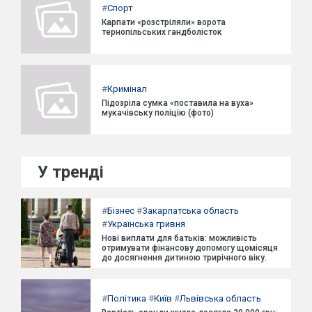
#
Спорт
Карпати «розстріляли» ворота
тернопільських гандболісток
#
Кримінал
Підозріла сумка «поставила на вуха»
мукачівську поліцію (фото)
У тренді
#
Бізнес
#
Закарпатська область
#
Українська гривня
Нові виплати для батьків: можливість
отримувати фінансову допомогу щомісяця
до досягнення дитиною трирічного віку.
#
Політика
#
Київ
#
Львівська область