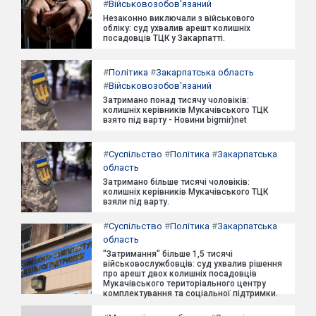
#
Військовозобов'язаний
Незаконно виключали з військового
обліку: суд ухвалив арешт колишніх
посадовців ТЦК у Закарпатті.
#
Політика
#
Закарпатська область
#
Військовозобов'язаний
Затримано понад тисячу чоловіків:
колишніх керівників Мукачівського ТЦК
взято під варту - Новини bigmir)net
#
Суспільство
#
Політика
#
Закарпатська
область
Затримано більше тисячі чоловіків:
колишніх керівників Мукачівського ТЦК
взяли під варту.
#
Суспільство
#
Політика
#
Закарпатська
область
"Затримання" більше 1,5 тисячі
військовослужбовців: суд ухвалив рішення
про арешт двох колишніх посадовців
Мукачівського територіального центру
комплектування та соціальної підтримки.