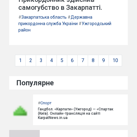
самогубство в Закарпатті.
#
Закарпатська область
#
Державна
прикордонна служба України
#
Ужгородський
район
1
2
3
4
5
6
7
8
9
10
Популярне
#
Спорт
Гандбол. «Карпати» (Ужгород) — «Спартак
(Київ). Онлайн-трансляція на сайті
KarpatNews.in.ua