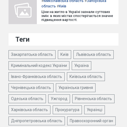
#
Миколаївська область
#
Запорізька
область
#
Київ
Ціни на житло в Україні зазнали суттєвих
змін: в яких містах спостерігається значне
підвищення вартості.
Теги
Закарпатська область
Київ
Львівська область
Кримінальний кодекс України
Україна
Івано-Франківська область
Київська область
Чернівецька область
Українська гривня
Одеська область
Ужгород
Рівненська область
Харківська область
Прокуратура
Українці
Дніпропетровська область
Правоохоронний орган