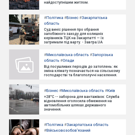
найдоступнішим житлом.
#
Політика
#
Бізнес
#
Закарпатська
область
Суд виніс рішення про обрання
запобіжного заходу для колишніх
керівників ТЦК на Закарпатті — їх
затримали під варту. - Завтра.UA
#
Миколаївська область
#
Запорізька
область
#
Опади
Від посушливих періодів до затоплень: як
зміна клімату позначається на сільському
господарстві та благополуччі населення.
#
Бізнес
#
Миколаївська область
#
Київ
+28°C -- заборона для вантажівок: Служба
відновлення оголосила обмеження на
автомобільних шляхах державного
значення.
#
Політика
#
Закарпатська область
#
Військовозобов'язаний