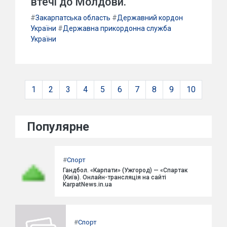
втечі до Молдови.
#
Закарпатська область
#
Державний кордон
України
#
Державна прикордонна служба
України
1
2
3
4
5
6
7
8
9
10
Популярне
#
Спорт
Гандбол. «Карпати» (Ужгород) — «Спартак
(Київ). Онлайн-трансляція на сайті
KarpatNews.in.ua
#
Спорт