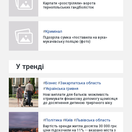
Карпати «розстріляли» ворота
тернопільських гандболісток
#
Кримінал
Підозріла сумка «поставила на вуха»
мукачівську поліцію (фото)
У тренді
#
Бізнес
#
Закарпатська область
#
Українська гривня
Нові виплати для батьків: можливість
отримувати фінансову допомогу щомісяця
до досягнення дитиною трирічного віку.
#
Політика
#
Київ
#
Львівська область
Вартість оренди житла досягла 30 000 грн:
ціни підскочили на 11% -- вказано міста з