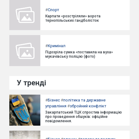
#
Спорт
Карпати «розстріляли» ворота
тернопільських гандболісток
#
Кримінал
Підозріла сумка «поставила на вуха»
мукачівську поліцію (фото)
У тренді
#
Бізнес
#
політика та державне
управління
#
збройний конфлікт
Закарпатський ТЦК спростив інформацію
про проведення обшуків: офіційне
повідомлення.