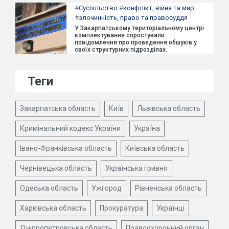
#
Суспільство
#
конфлікт, війна та мир
#
злочинність, право та правосуддя
У Закарпатському територіальному центрі
комплектування спростували
повідомлення про проведення обшуків у
своїх структурних підрозділах.
Теги
Закарпатська область
Київ
Львівська область
Кримінальний кодекс України
Україна
Івано-Франківська область
Київська область
Чернівецька область
Українська гривня
Одеська область
Ужгород
Рівненська область
Харківська область
Прокуратура
Українці
Дніпропетровська область
Правоохоронний орган