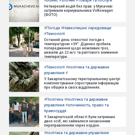
#
Бізнес
#
злочин
#
товари та послуги
Нетверезий водій без прав: у Мукачеві
затримали кермувальника Volkswagen
(ФОТО)
#
Погода
#
Навколишнє середовище
#
Технології
Останній день спекотної погоди з
температурою +39°: Діденко зробила
попередження щодо можливих гроз,
шквалів до 22 м/с та раптового зниження
температури.
#
Технології
#
політика та державне
управління
#
У Закарпатському територіальному центрі
комплектування спростували інформацію
про обшуки в своїх відділеннях.
#
Політика
#
політика та державне
управління
#
злочинність, право та
правосуддя
У Закарпатській області були затримані
двоє осіб, які займалися незаконним
переправленням через кордон.
#
політика та державне управління