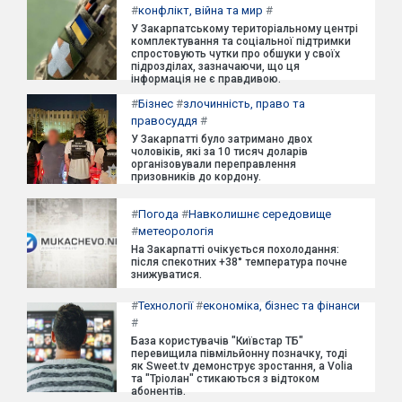
#
конфлікт, війна та мир
#
У Закарпатському територіальному центрі
комплектування та соціальної підтримки
спростовують чутки про обшуки у своїх
підрозділах, зазначаючи, що ця
інформація не є правдивою.
#
Бізнес
#
злочинність, право та
правосуддя
#
У Закарпатті було затримано двох
чоловіків, які за 10 тисяч доларів
організовували переправлення
призовників до кордону.
#
Погода
#
Навколишнє середовище
#
метеорологія
На Закарпатті очікується похолодання:
після спекотних +38° температура почне
знижуватися.
#
Технології
#
економіка, бізнес та фінанси
#
База користувачів "Київстар ТБ"
перевищила півмільйонну позначку, тоді
як Sweet.tv демонструє зростання, а Volia
та "Тріолан" стикаються з відтоком
абонентів.