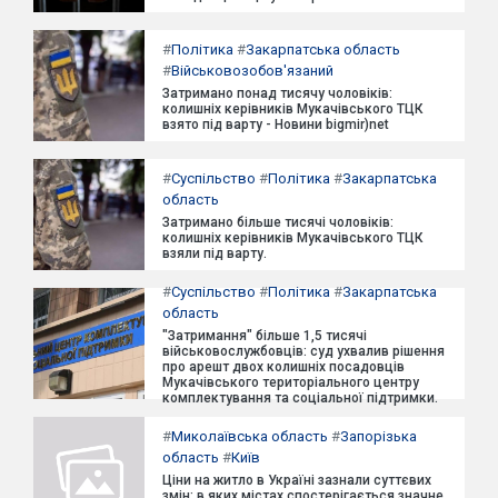
#
Політика
#
Закарпатська область
#
Військовозобов'язаний
Затримано понад тисячу чоловіків:
колишніх керівників Мукачівського ТЦК
взято під варту - Новини bigmir)net
#
Суспільство
#
Політика
#
Закарпатська
область
Затримано більше тисячі чоловіків:
колишніх керівників Мукачівського ТЦК
взяли під варту.
#
Суспільство
#
Політика
#
Закарпатська
область
"Затримання" більше 1,5 тисячі
військовослужбовців: суд ухвалив рішення
про арешт двох колишніх посадовців
Мукачівського територіального центру
комплектування та соціальної підтримки.
#
Миколаївська область
#
Запорізька
область
#
Київ
Ціни на житло в Україні зазнали суттєвих
змін: в яких містах спостерігається значне