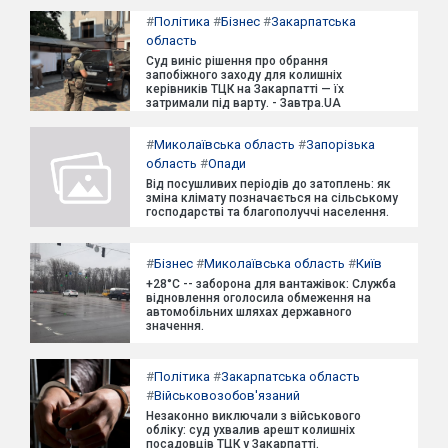
#
Політика
#
Бізнес
#
Закарпатська
область
Суд виніс рішення про обрання
запобіжного заходу для колишніх
керівників ТЦК на Закарпатті — їх
затримали під варту. - Завтра.UA
#
Миколаївська область
#
Запорізька
область
#
Опади
Від посушливих періодів до затоплень: як
зміна клімату позначається на сільському
господарстві та благополуччі населення.
#
Бізнес
#
Миколаївська область
#
Київ
+28°C -- заборона для вантажівок: Служба
відновлення оголосила обмеження на
автомобільних шляхах державного
значення.
#
Політика
#
Закарпатська область
#
Військовозобов'язаний
Незаконно виключали з військового
обліку: суд ухвалив арешт колишніх
посадовців ТЦК у Закарпатті.