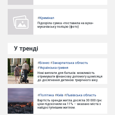
#
Кримінал
Підозріла сумка «поставила на вуха»
мукачівську поліцію (фото)
У тренді
#
Бізнес
#
Закарпатська область
#
Українська гривня
Нові виплати для батьків: можливість
отримувати фінансову допомогу щомісяця
до досягнення дитиною трирічного віку.
#
Політика
#
Київ
#
Львівська область
Вартість оренди житла досягла 30 000 грн:
ціни підскочили на 11% -- вказано міста з
найдоступнішим житлом.