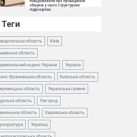
повідомлення про проведення
обшуків у своїх структурних
підрозділах.
Теги
акарпатська область
Київ
ьвівська область
римінальний кодекс України
Україна
вано-Франківська область
Київська область
ернівецька область
Українська гривня
деська область
Ужгород
івненська область
Харківська область
рокуратура
Українці
ніпропетровська область