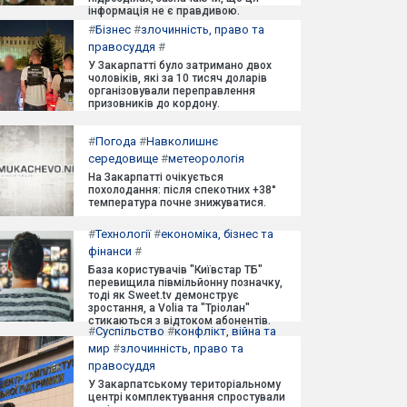
інформація не є правдивою.
#
Бізнес
#
злочинність, право та
правосуддя
#
У Закарпатті було затримано двох
чоловіків, які за 10 тисяч доларів
організовували переправлення
призовників до кордону.
#
Погода
#
Навколишнє
середовище
#
метеорологія
На Закарпатті очікується
похолодання: після спекотних +38°
температура почне знижуватися.
#
Технології
#
економіка, бізнес та
фінанси
#
База користувачів "Київстар ТБ"
перевищила півмільйонну позначку,
тоді як Sweet.tv демонструє
зростання, а Volia та "Тріолан"
стикаються з відтоком абонентів.
#
Суспільство
#
конфлікт, війна та
мир
#
злочинність, право та
правосуддя
У Закарпатському територіальному
центрі комплектування спростували