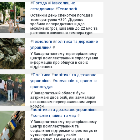
#
Погода
#
Навколишнє
середовище
#
Технології
Останній день спекотної погоди з
температурою +39°: Діденко
зробила попередження щодо
можливих гроз, шквалів до 22 м/с та
раптового зниження температури.
#
Технології
#
політика та державне
управління
#
У Закарпатському територіальному
центрі комплектування спростували
інформацію про обшуки в своїх
відділеннях.
#
Політика
#
політика та державне
управління
#
злочинність, право та
правосуддя
У Закарпатській області були
затримані двоє осіб, які займалися
незаконним переправленням через
кордон.
#
політика та державне управління
#
конфлікт, війна та мир
#
У Закарпатському територіальному
центрі комплектування та
соціальної підтримки спростовують
чутки про обшуки у своїх
підрозділах, зазначаючи, що ця