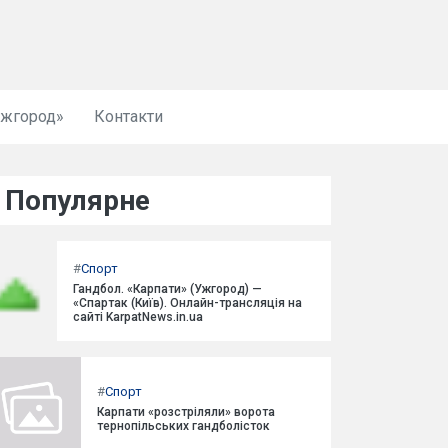
Ужгород»
Контакти
Популярне
#
Спорт
Гандбол. «Карпати» (Ужгород) —
«Спартак (Київ). Онлайн-трансляція на
сайті KarpatNews.in.ua
#
Спорт
Карпати «розстріляли» ворота
тернопільських гандболісток