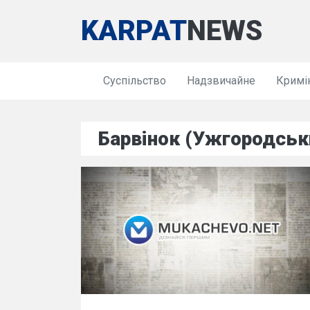
KARPAT
NEWS
Суспільство
Надзвичайне
Кримі
Барвінок (Ужгородськ