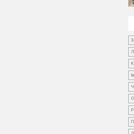
З
Л
К
І
Ч
О
Р
П
Д