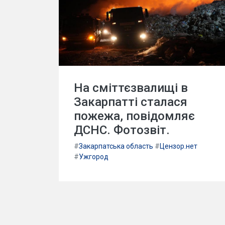
На сміттєзвалищі в
Закарпатті сталася
пожежа, повідомляє
ДСНС. Фотозвіт.
#
Закарпатська область
#
Цензор.нет
#
Ужгород