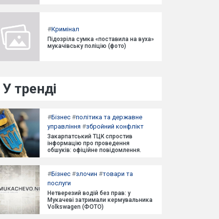
#
Кримінал
Підозріла сумка «поставила на вуха»
мукачівську поліцію (фото)
У тренді
#
Бізнес
#
політика та державне
управління
#
збройний конфлікт
Закарпатський ТЦК спростив
інформацію про проведення
обшуків: офіційне повідомлення.
#
Бізнес
#
злочин
#
товари та
послуги
Нетверезий водій без прав: у
Мукачеві затримали кермувальника
Volkswagen (ФОТО)