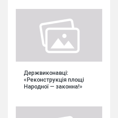
Держвиконавці:
«Реконструкція площі
Народної — законна!»