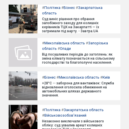
#
Політика
#
Бізнес
#
Закарпатська
область
Суд виніс рішення про обрання
запобіжного заходу для колишніх
керівників ТЦК на Закарпатті — їх
затримали під варту. - Завтра.UA
#
Миколаївська область
#
Запорізька
область
#
Опади
Від посушливих періодів до затоплень: як
зміна клімату позначається на сільському
господарстві та благополуччі населення.
#
Бізнес
#
Миколаївська область
#
Київ
+28°C -- заборона для вантажівок: Служба
відновлення оголосила обмеження на
автомобільних шляхах державного
значення.
#
Політика
#
Закарпатська область
#
Військовозобов'язаний
Незаконно виключали з військового
обліку: суд ухвалив арешт колишніх