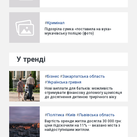
#
Кримінал
Підозріла сумка «поставила на вуха»
мукачівську поліцію (фото)
У тренді
#
Бізнес
#
Закарпатська область
#
Українська гривня
Нові виплати для батьків: можливість
отримувати фінансову допомогу щомісяця
до досягнення дитиною трирічного віку.
#
Політика
#
Київ
#
Львівська область
Вартість оренди житла досягла 30 000 грн:
ціни підскочили на 11% -- вказано міста з
найдоступнішим житлом.