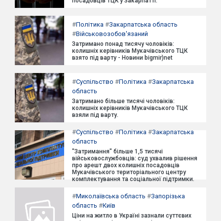
посадовців ТЦК у Закарпатті.
#
Політика
#
Закарпатська область
#
Військовозобов'язаний
Затримано понад тисячу чоловіків:
колишніх керівників Мукачівського ТЦК
взято під варту - Новини bigmir)net
#
Суспільство
#
Політика
#
Закарпатська
область
Затримано більше тисячі чоловіків:
колишніх керівників Мукачівського ТЦК
взяли під варту.
#
Суспільство
#
Політика
#
Закарпатська
область
"Затримання" більше 1,5 тисячі
військовослужбовців: суд ухвалив рішення
про арешт двох колишніх посадовців
Мукачівського територіального центру
комплектування та соціальної підтримки.
#
Миколаївська область
#
Запорізька
область
#
Київ
Ціни на житло в Україні зазнали суттєвих