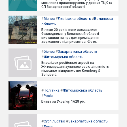
можливих правопорушень у деяких ТЦК та
СП Закарпатської області.
#
Бізнес
#
Львівська область
#
Волинська
область
Більше 20 років вони залишалися
безлюдними: у Волинській області
виставили на продаж приміщення
державного підприємства. Фото.
#
Бізнес
#
Закарпатська область
#
Житомирська область
Внаслідок російської агресії на
Житомирщині зупинило свою діяльність
німецьке підприємство Kromberg &
Schubert.
#
Політика
#
Житомирська область
#
Росія
Битва за Україну. 1628 рік.
#
Суспільство
#
Закарпатська область
#
Львів