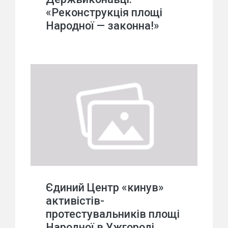
«Реконструкція площі
Народної — законна!»
Єдиний Центр «кинув»
активістів-
протестувальників площі
Народної в Ужгороді