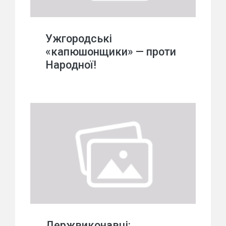
Ужгородські
«капюшонщики» — проти
Народної!
Держвиконавці: