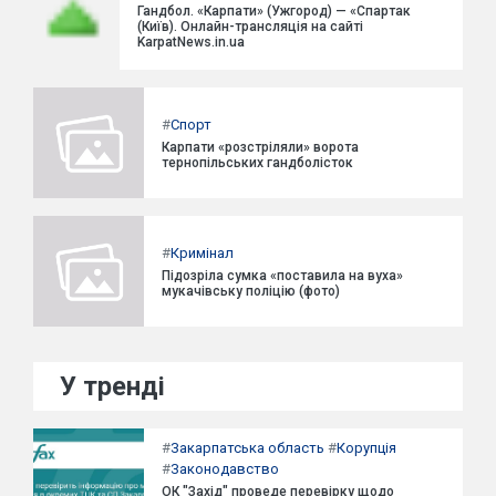
Гандбол. «Карпати» (Ужгород) — «Спартак
(Київ). Онлайн-трансляція на сайті
KarpatNews.in.ua
#
Спорт
Карпати «розстріляли» ворота
тернопільських гандболісток
#
Кримінал
Підозріла сумка «поставила на вуха»
мукачівську поліцію (фото)
У тренді
#
Закарпатська область
#
Корупція
#
Законодавство
ОК "Захід" проведе перевірку щодо