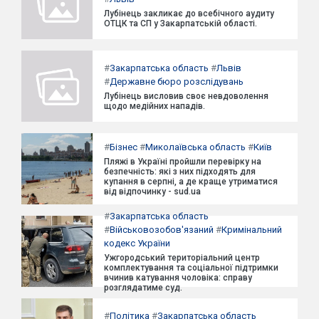
Лубінець закликає до всебічного аудиту
ОТЦК та СП у Закарпатській області.
#
Закарпатська область
#
Львів
#
Державне бюро розслідувань
Лубінець висловив своє невдоволення
щодо медійних нападів.
#
Бізнес
#
Миколаївська область
#
Київ
Пляжі в Україні пройшли перевірку на
безпечність: які з них підходять для
купання в серпні, а де краще утриматися
від відпочинку - sud.ua
#
Закарпатська область
#
Військовозобов'язаний
#
Кримінальний
кодекс України
Ужгородський територіальний центр
комплектування та соціальної підтримки
вчинив катування чоловіка: справу
розглядатиме суд.
#
Політика
#
Закарпатська область