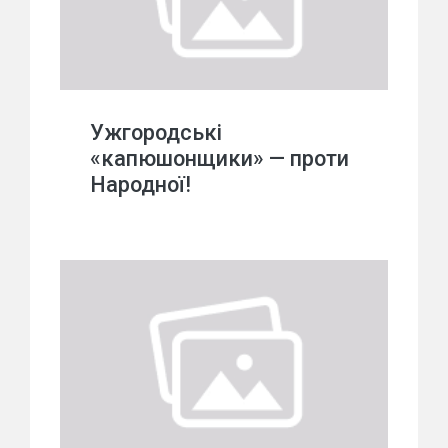
Ужгородські
«капюшонщики» — проти
Народної!