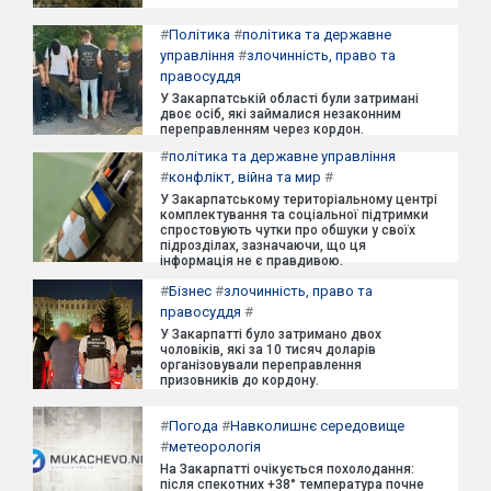
#
Політика
#
політика та державне
управління
#
злочинність, право та
правосуддя
У Закарпатській області були затримані
двоє осіб, які займалися незаконним
переправленням через кордон.
#
політика та державне управління
#
конфлікт, війна та мир
#
У Закарпатському територіальному центрі
комплектування та соціальної підтримки
спростовують чутки про обшуки у своїх
підрозділах, зазначаючи, що ця
інформація не є правдивою.
#
Бізнес
#
злочинність, право та
правосуддя
#
У Закарпатті було затримано двох
чоловіків, які за 10 тисяч доларів
організовували переправлення
призовників до кордону.
#
Погода
#
Навколишнє середовище
#
метеорологія
На Закарпатті очікується похолодання:
після спекотних +38° температура почне