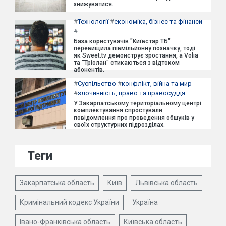
знижуватися.
#
Технології
#
економіка, бізнес та фінанси
#
База користувачів "Київстар ТБ"
перевищила півмільйонну позначку, тоді
як Sweet.tv демонструє зростання, а Volia
та "Тріолан" стикаються з відтоком
абонентів.
#
Суспільство
#
конфлікт, війна та мир
#
злочинність, право та правосуддя
У Закарпатському територіальному центрі
комплектування спростували
повідомлення про проведення обшуків у
своїх структурних підрозділах.
Теги
Закарпатська область
Київ
Львівська область
Кримінальний кодекс України
Україна
Івано-Франківська область
Київська область