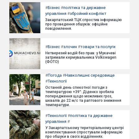
#
Бізнес
#
політика та державне
управління
#
збройний конфлікт
Закарпатський ТЦК спростив інформацію
про проведення обшуків: офіційне
повідомлення.
#
Бізнес
#
злочин
#
товари та послуги
Нетверезий водій без прав: у Мукачеві
затримали кермувальника Volkswagen
(ФОТО)
#
Погода
#
Навколишнє середовище
#
Технології
Останній день спекотної погоди з
температурою +39°: Діденко зробила
попередження щодо можливих гроз,
шквалів до 22 м/с та раптового зниження
температури.
#
Технології
#
політика та державне
управління
#
У Закарпатському територіальному центрі
комплектування спростували інформацію
про обшуки в своїх відділеннях.