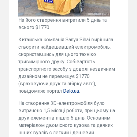
На його створення витратили 5 днів та
всього $1770
Китайська компанія Sanya Sihai вирішила
створити найдешевший електромобіль,
скориставшись для цього техніко
тривимірного друку. Собівартість
транспортного засобу з доволі незвичним
дизайном не перевищує $1770
(враховуючи друк та збірку авто),
повідомляє портал
Delo.ua
.
На створення 3D-електромобіля було
витрачено 1,5 місяці роботи, при цьому на
друк елементів пішло 5 днів. Основним
матеріалом двомісного кузова та деяких
інших вузлів є легкий і дешевий