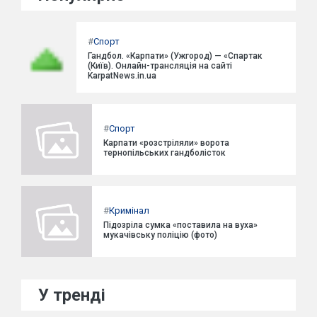
#
Спорт
Гандбол. «Карпати» (Ужгород) — «Спартак
(Київ). Онлайн-трансляція на сайті
KarpatNews.in.ua
#
Спорт
Карпати «розстріляли» ворота
тернопільських гандболісток
#
Кримінал
Підозріла сумка «поставила на вуха»
мукачівську поліцію (фото)
У тренді