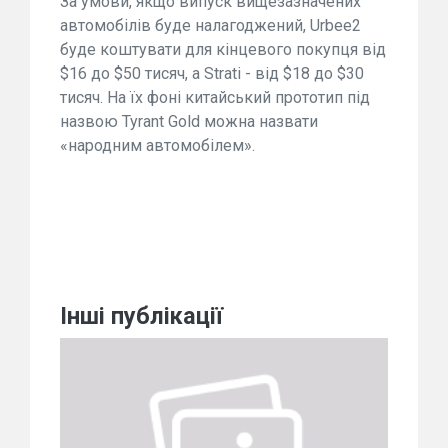
За умови, якщо випуск вищезазначених
автомобілів буде налагоджений, Urbee2
буде коштувати для кінцевого покупця від
$16 до $50 тисяч, а Strati - від $18 до $30
тисяч. На їх фоні китайський прототип під
назвою Tyrant Gold можна назвати
«народним автомобілем».
Інші публікації