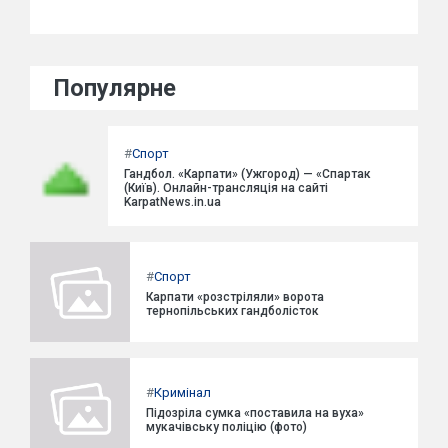
Популярне
#
Спорт
Гандбол. «Карпати» (Ужгород) — «Спартак
(Київ). Онлайн-трансляція на сайті
KarpatNews.in.ua
#
Спорт
Карпати «розстріляли» ворота
тернопільських гандболісток
#
Кримінал
Підозріла сумка «поставила на вуха»
мукачівську поліцію (фото)