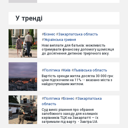
У тренді
#
Бізнес
#
Закарпатська область
#
Українська гривня
Нові виплати для батьків: можливість
отримувати фінансову допомогу щомісяця
до досягнення дитиною трирічного віку.
#
Політика
#
Київ
#
Львівська область
Вартість оренди житла досягла 30 000 грн:
ціни підскочили на 11% -- вказано міста з
найдоступнішим житлом.
#
Політика
#
Бізнес
#
Закарпатська
область
Суд виніс рішення про обрання
запобіжного заходу для колишніх
керівників ТЦК на Закарпатті — їх
затримали під варту. - Завтра.UA