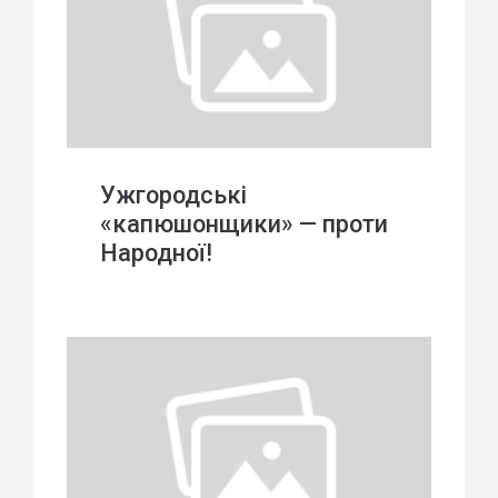
Ужгородські
«капюшонщики» — проти
Народної!