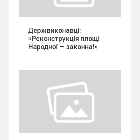
Держвиконавці:
«Реконструкція площі
Народної — законна!»