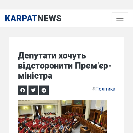
KARPAT
NEWS
Депутати хочуть
відсторонити Прем'єр-
міністра
#
Політика