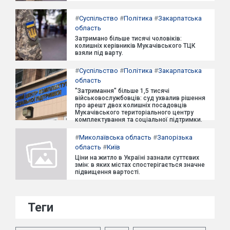
#
Суспільство
#
Політика
#
Закарпатська
область
Затримано більше тисячі чоловіків:
колишніх керівників Мукачівського ТЦК
взяли під варту.
#
Суспільство
#
Політика
#
Закарпатська
область
"Затримання" більше 1,5 тисячі
військовослужбовців: суд ухвалив рішення
про арешт двох колишніх посадовців
Мукачівського територіального центру
комплектування та соціальної підтримки.
#
Миколаївська область
#
Запорізька
область
#
Київ
Ціни на житло в Україні зазнали суттєвих
змін: в яких містах спостерігається значне
підвищення вартості.
Теги