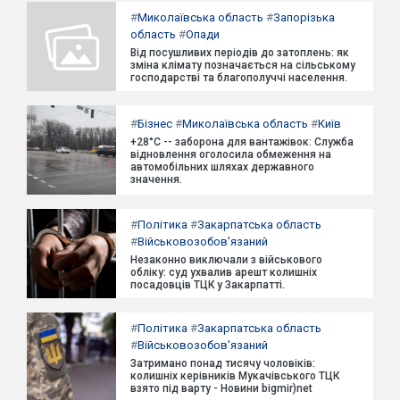
#
Миколаївська область
#
Запорізька
область
#
Опади
Від посушливих періодів до затоплень: як
зміна клімату позначається на сільському
господарстві та благополуччі населення.
#
Бізнес
#
Миколаївська область
#
Київ
+28°C -- заборона для вантажівок: Служба
відновлення оголосила обмеження на
автомобільних шляхах державного
значення.
#
Політика
#
Закарпатська область
#
Військовозобов'язаний
Незаконно виключали з військового
обліку: суд ухвалив арешт колишніх
посадовців ТЦК у Закарпатті.
#
Політика
#
Закарпатська область
#
Військовозобов'язаний
Затримано понад тисячу чоловіків:
колишніх керівників Мукачівського ТЦК
взято під варту - Новини bigmir)net