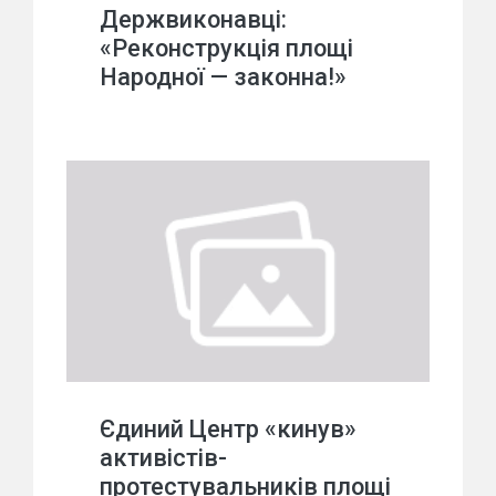
Держвиконавці:
«Реконструкція площі
Народної — законна!»
Єдиний Центр «кинув»
активістів-
протестувальників площі