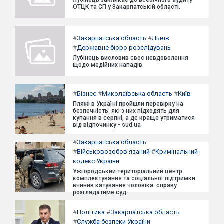
ОТЦК та СП у Закарпатській області.
#
Закарпатська область
#
Львів
#
Державне бюро розслідувань
Лубінець висловив своє невдоволення
щодо медійних нападів.
#
Бізнес
#
Миколаївська область
#
Київ
Пляжі в Україні пройшли перевірку на
безпечність: які з них підходять для
купання в серпні, а де краще утриматися
від відпочинку - sud.ua
#
Закарпатська область
#
Військовозобов'язаний
#
Кримінальний
кодекс України
Ужгородський територіальний центр
комплектування та соціальної підтримки
вчинив катування чоловіка: справу
розглядатиме суд.
#
Політика
#
Закарпатська область
#
Служба безпеки України