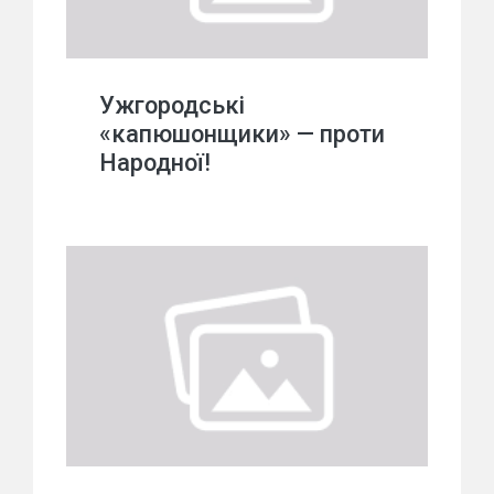
Ужгородські
«капюшонщики» — проти
Народної!