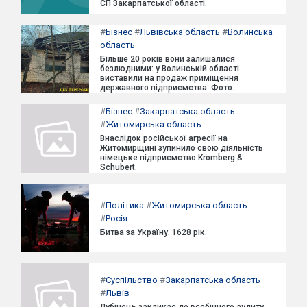
СП Закарпатської області.
#
Бізнес
#
Львівська область
#
Волинська
область
Більше 20 років вони залишалися
безлюдними: у Волинській області
виставили на продаж приміщення
державного підприємства. Фото.
#
Бізнес
#
Закарпатська область
#
Житомирська область
Внаслідок російської агресії на
Житомирщині зупинило свою діяльність
німецьке підприємство Kromberg &
Schubert.
#
Політика
#
Житомирська область
#
Росія
Битва за Україну. 1628 рік.
#
Суспільство
#
Закарпатська область
#
Львів
Лубінець закликає до всебічного аудиту