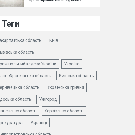
про штормове попередження.
Теги
акарпатська область
Київ
ьвівська область
римінальний кодекс України
Україна
вано-Франківська область
Київська область
ернівецька область
Українська гривня
деська область
Ужгород
івненська область
Харківська область
рокуратура
Українці
ніпропетровська область