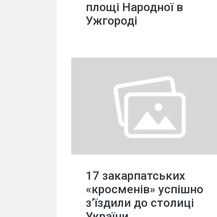
площі Народної в
Ужгороді
17 закарпатських
«кросменів» успішно
з’їздили до столиці
України