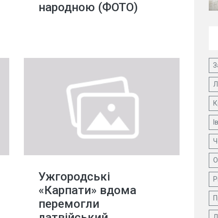
народною (ФОТО)
З
Л
К
І
Ч
О
Ужгородські
Р
«Карпати» вдома
П
перемогли
латвійський
Д