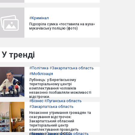
#
Кримінал
Підозріла сумка «поставила на вуха»
мукачівську поліцію (фото)
У тренді
#
Політика
#
Закарпатська область
#
Мобілізація
Лубінець: у Берегівському
територіальному центрі
комплектування чоловіків
незаконно позбавляли можливості
відстрочки.
#
Бізнес
#
Луганська область
#
Закарпатська область
Незаконне утримання громадян та
скасування відстрочок:
Закарпатський обласний
територіальний центр
комплектування проводить
#
Бізнес
#
Закарпатська область
перевірку даних. ФОТО