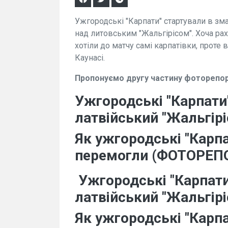
Ужгородські "Карпати" стартували в зм
над литовським "Жальгірісом". Хоча ра
хотіли до матчу самі карпатівки, проте 
Каунасі.
Пропонуємо другу частину фоторепо
Ужгородські "Карпати
латвійський "Жальгірі
Як ужгородські "Карпа
перемогли (ФОТОРЕПО
Ужгородські "Карпат
латвійський "Жальгірі
Як ужгородські "Карпа