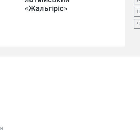
«Жальгіріс»
П
Ч
ви