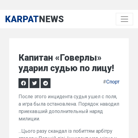
KARPAT
NEWS
Капитан «Говерлы»
ударил судью по лицу!
#
Спорт
После этого инцидента судья ушел с поля,
а игра была остановлена. Порядок наводил
приехавший дополнительный наряд
милиции.
...
Цього разу скандал із побиттям арбітру