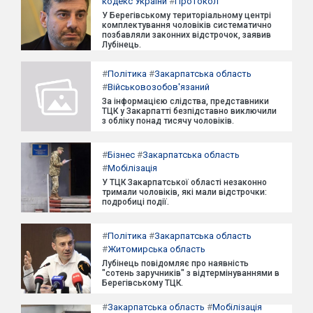
кодекс України
#
Протокол
У Берегівському територіальному центрі
комплектування чоловіків систематично
позбавляли законних відстрочок, заявив
Лубінець.
#
Політика
#
Закарпатська область
#
Військовозобов'язаний
За інформацією слідства, представники
ТЦК у Закарпатті безпідставно виключили
з обліку понад тисячу чоловіків.
#
Бізнес
#
Закарпатська область
#
Мобілізація
У ТЦК Закарпатської області незаконно
тримали чоловіків, які мали відстрочки:
подробиці події.
#
Політика
#
Закарпатська область
#
Житомирська область
Лубінець повідомляє про наявність
"сотень заручників" з відтермінуваннями в
Берегівському ТЦК.
#
Закарпатська область
#
Мобілізація