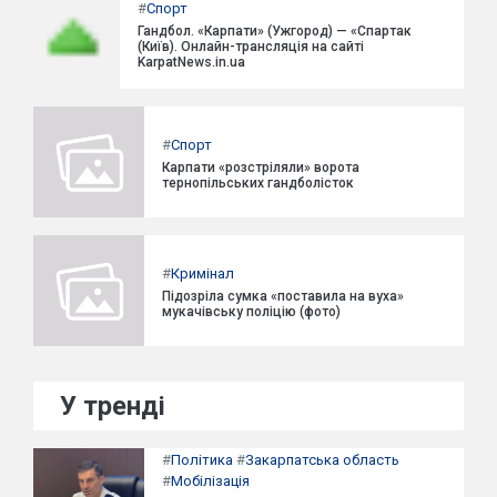
#
Спорт
Гандбол. «Карпати» (Ужгород) — «Спартак
(Київ). Онлайн-трансляція на сайті
KarpatNews.in.ua
#
Спорт
Карпати «розстріляли» ворота
тернопільських гандболісток
#
Кримінал
Підозріла сумка «поставила на вуха»
мукачівську поліцію (фото)
У тренді
#
Політика
#
Закарпатська область
#
Мобілізація