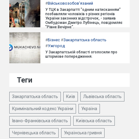
#
Військовозобов'язаний
У ТЦК в Закарпатті "одним натисканням"
позбавляли чоловіків з різних регіонів
України законних відстрочок, - заявив
Омбудсман Дмитро Лубінець, повідомляє
"Рівне Вечірнє".
#
Бізнес
#
Закарпатська область
#
Ужгород
У Закарпатській області оголосили про
штормове попередження.
Теги
Закарпатська область
Київ
Львівська область
Кримінальний кодекс України
Україна
Івано-Франківська область
Київська область
Чернівецька область
Українська гривня