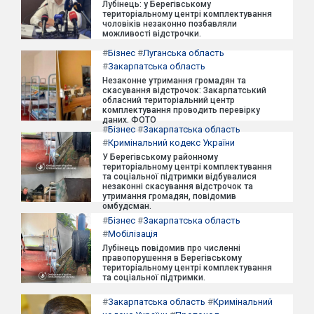
Лубінець: у Берегівському
територіальному центрі комплектування
чоловіків незаконно позбавляли
можливості відстрочки.
#
Бізнес
#
Луганська область
#
Закарпатська область
Незаконне утримання громадян та
скасування відстрочок: Закарпатський
обласний територіальний центр
комплектування проводить перевірку
даних. ФОТО
#
Бізнес
#
Закарпатська область
#
Кримінальний кодекс України
У Берегівському районному
територіальному центрі комплектування
та соціальної підтримки відбувалися
незаконні скасування відстрочок та
утримання громадян, повідомив
омбудсман.
#
Бізнес
#
Закарпатська область
#
Мобілізація
Лубінець повідомив про численні
правопорушення в Берегівському
територіальному центрі комплектування
та соціальної підтримки.
#
Закарпатська область
#
Кримінальний