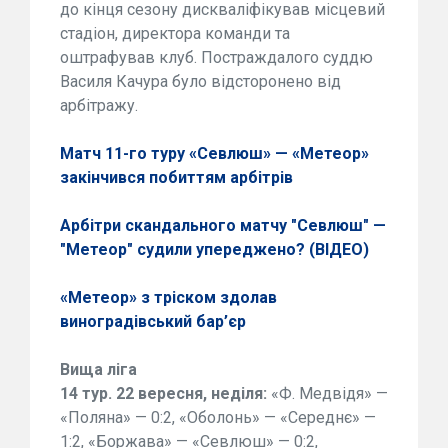
до кінця сезону дискваліфікував місцевий
стадіон, директора команди та
оштрафував клуб. Постраждалого суддю
Василя Качура було відсторонено від
арбітражу.
Матч 11-го туру «Севлюш» — «Метеор»
закінчився побиттям арбітрів
Арбітри скандального матчу "Севлюш" —
"Метеор" судили упереджено? (ВІДЕО)
«Метеор» з тріском здолав
виноградівський бар’єр
Вища ліга
14 тур. 22 вересня, неділя:
«Ф. Медвідя» —
«Поляна» — 0:2, «Оболонь» — «Середнє» —
1:2, «Боржава» — «Севлюш» — 0:2,