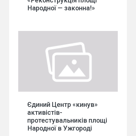
«Реконструкція площі
Народної — законна!»
Єдиний Центр «кинув»
активістів-
протестувальників площі
Народної в Ужгороді