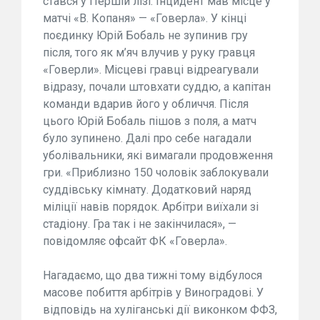
стався у Першій лізі. Інцидент мав місце у
матчі «В. Копаня» — «Говерла». У кінці
поєдинку Юрій Бобаль не зупинив гру
після, того як м’яч влучив у руку гравця
«Говерли». Місцеві гравці відреагували
відразу, почали штовхати суддю, а капітан
команди вдарив його у обличчя. Після
цього Юрій Бобаль пішов з поля, а матч
було зупинено. Далі про себе нагадали
уболівальники, які вимагали продовження
гри. «Приблизно 150 чоловік заблокували
суддівську кімнату. Додатковий наряд
міліції навів порядок. Арбітри виїхали зі
стадіону. Гра так і не закінчилася», —
повідомляє офсайт ФК «Говерла».
Нагадаємо, що два тижні тому відбулося
масове побиття арбітрів у Виноградові. У
відповідь на хуліганські дії виконком ФФЗ,