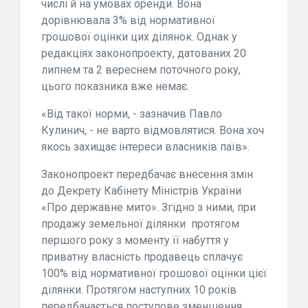
числі й на умовах оренди. Вона
дорівнювала 3% від нормативної
грошової оцінки цих ділянок. Однак у
редакціях законопроекту, датованих 20
липнем та 2 вереснем поточного року,
цього показника вже немає.
«Від такої норми, - зазначив Павло
Кулинич, - не варто відмовлятися. Вона хоч
якось захищає інтереси власників паїв».
Законопроект передбачає внесення змін
до Декрету Кабінету Міністрів України
«Про державне мито». Згідно з ними, при
продажу земельної ділянки
протягом
першого року з моменту її набуття у
приватну власність продавець сплачує
100% від нормативної грошової оцінки цієї
ділянки. Протягом наступних 10 років
передбачається поступове зменшення