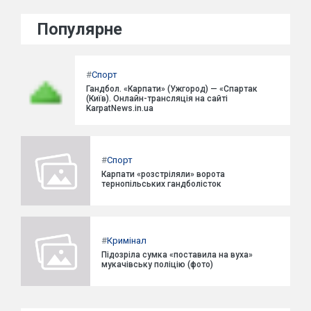
Популярне
#
Спорт
Гандбол. «Карпати» (Ужгород) — «Спартак
(Київ). Онлайн-трансляція на сайті
KarpatNews.in.ua
#
Спорт
Карпати «розстріляли» ворота
тернопільських гандболісток
#
Кримінал
Підозріла сумка «поставила на вуха»
мукачівську поліцію (фото)