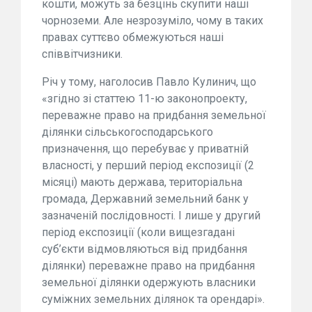
кошти, можуть за безцінь скупити наші
чорноземи. Але незрозуміло, чому в таких
правах суттєво обмежуються наші
співвітчизники.
Річ у тому, наголосив Павло Кулинич, що
«згідно зі статтею 11-ю законопроекту,
переважне право на придбання земельної
ділянки сільськогосподарського
призначення, що перебуває у приватній
власності, у перший період експозиції (2
місяці) мають держава, територіальна
громада, Державний земельний банк у
зазначеній послідовності. І лише у другий
період експозиції (коли вищезгадані
суб’єкти відмовляються від придбання
ділянки) переважне право на придбання
земельної ділянки одержують власники
суміжних земельних ділянок та орендарі».