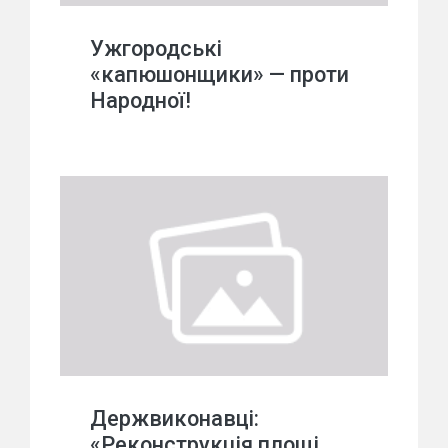
Ужгородські
«капюшонщики» — проти
Народної!
Держвиконавці:
«Реконструкція площі