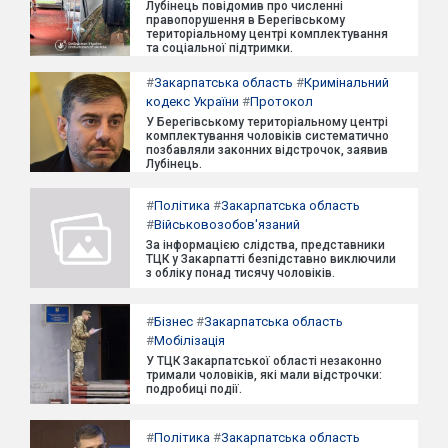
Лубінець повідомив про численні
правопорушення в Берегівському
територіальному центрі комплектування
та соціальної підтримки.
#
Закарпатська область
#
Кримінальний
кодекс України
#
Протокол
У Берегівському територіальному центрі
комплектування чоловіків систематично
позбавляли законних відстрочок, заявив
Лубінець.
#
Політика
#
Закарпатська область
#
Військовозобов'язаний
За інформацією слідства, представники
ТЦК у Закарпатті безпідставно виключили
з обліку понад тисячу чоловіків.
#
Бізнес
#
Закарпатська область
#
Мобілізація
У ТЦК Закарпатської області незаконно
тримали чоловіків, які мали відстрочки:
подробиці події.
#
Політика
#
Закарпатська область