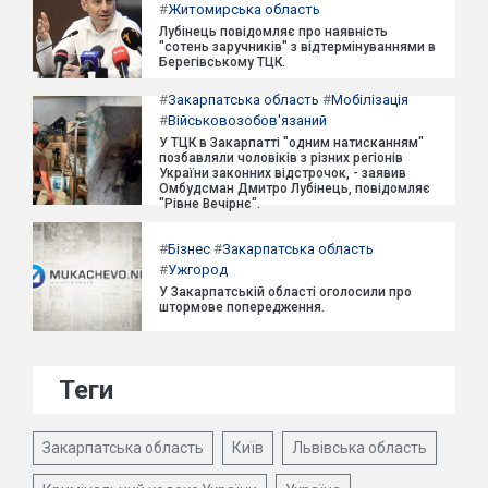
#
Житомирська область
Лубінець повідомляє про наявність
"сотень заручників" з відтермінуваннями в
Берегівському ТЦК.
#
Закарпатська область
#
Мобілізація
#
Військовозобов'язаний
У ТЦК в Закарпатті "одним натисканням"
позбавляли чоловіків з різних регіонів
України законних відстрочок, - заявив
Омбудсман Дмитро Лубінець, повідомляє
"Рівне Вечірнє".
#
Бізнес
#
Закарпатська область
#
Ужгород
У Закарпатській області оголосили про
штормове попередження.
Теги
Закарпатська область
Київ
Львівська область