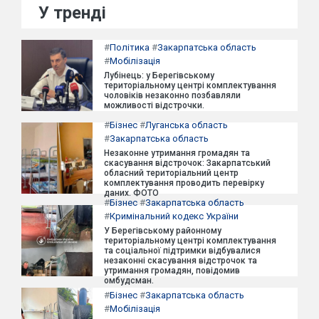
У тренді
#
Політика
#
Закарпатська область
#
Мобілізація
Лубінець: у Берегівському
територіальному центрі комплектування
чоловіків незаконно позбавляли
можливості відстрочки.
#
Бізнес
#
Луганська область
#
Закарпатська область
Незаконне утримання громадян та
скасування відстрочок: Закарпатський
обласний територіальний центр
комплектування проводить перевірку
даних. ФОТО
#
Бізнес
#
Закарпатська область
#
Кримінальний кодекс України
У Берегівському районному
територіальному центрі комплектування
та соціальної підтримки відбувалися
незаконні скасування відстрочок та
утримання громадян, повідомив
омбудсман.
#
Бізнес
#
Закарпатська область
#
Мобілізація