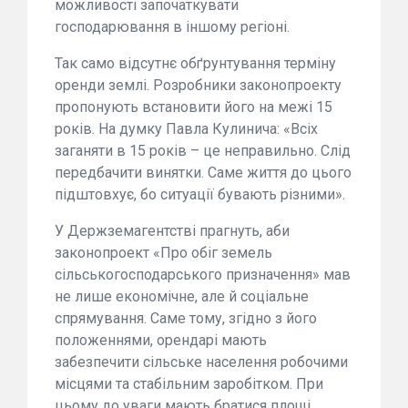
можливості започаткувати
господарювання в іншому регіоні.
Так само відсутнє обґрунтування терміну
оренди землі. Розробники законопроекту
пропонують встановити його на межі 15
років. На думку Павла Кулинича: «Всіх
заганяти в 15 років – це неправильно. Слід
передбачити винятки. Саме життя до цього
підштовхує, бо ситуації бувають різними».
У Держземагентстві прагнуть, аби
законопроект «Про обіг земель
сільськогосподарського призначення» мав
не лише економічне, але й соціальне
спрямування. Саме тому, згідно з його
положеннями, орендарі мають
забезпечити сільське населення робочими
місцями та стабільним заробітком. При
цьому до уваги мають братися площі