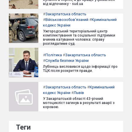
від відпочинку - sud.ua
#
Закарпатська область
#
Військовозобов'язаний
#
Кримінальний
кодекс України
Ужгородський територіальний центр
комплектування та соціальної підтримки
вчинив катування чоловіка: справу
розглядатиме суд.
#
Політика
#
Закарпатська область
#
Служба безпеки України
Лубінець висловився щодо інформації про
ТЦК після розкриття правди.
#
Закарпатська область
#
Кримінальний
кодекс України
#
Львів
У Закарпатській області 43-річний
мотоцикліст загинув в результаті аварії з
коровою.
Теги