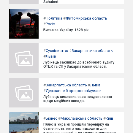
Schubert.
#
Політика
#
Житомирська область
#
Росія
Битва за Україну. 1628 рік.
#
Суспільство
#
Закарпатська область
#
Львів
Лубінець закликає до всебічного аудиту
ОТЦК та СП у Закарпатській області.
#
Закарпатська область
#
Львів
#
Державне бюро розслідувань
Лубінець висловив своє невдоволення
щодо медійних нападів.
#
Бізнес
#
Миколаївська область
#
Київ
Пляжі в Україні пройшли перевірку на
безпечність: які з них підходять для
купання в серпні, а де краще утриматися