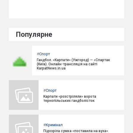
Популярне
#
Спорт
Гандбол. «Карпати» (Ужгород) — «Спартак
(Київ). Онлайн-трансляція на сайті
KarpatNews.in.ua
#
Спорт
Карпати «розстріляли» ворота
тернопільських гандболісток
#
Кримінал
Підозріла сумка «поставила на вуха»