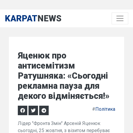
KARPAT
NEWS
Яценюк про
антисемітизм
Ратушняка: «Сьогодні
рекламна пауза для
декого відміняється!»
#
Політика
Лідер "Фронта Змін" Арсеній Яценюк
сьогодні, 25 жовтня, з візитом перебуває