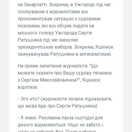
на Закарпатті. Зокрема, в Ужгороді під час
спілкування з журналістами він
прокоментував ситуацію з судовими
позовами, які він обіцяв подати на
міського голову Ужгорода Сергія
Ратушняка під час минулих
президентських виборів. Зокрема, Яценюк
звинувачував Ратушняка в антисемітизмі.
На пряме запитання журналіста: "Що
можете сказати про Вашу судову тяганину
з Сергієм Миколайовичем?", Яценюк
відповів:
- Это кто? (журналісти почали підказувати,
що мова йде про Сергія Ратушняка)
- Я знаю. Рекламна пауза сьогодні для
декого відміняєється. Ніщо не забуто і
ніхто не забутий. Все. Після виборів