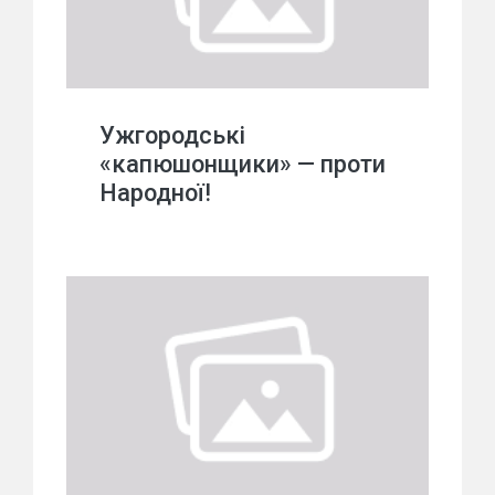
Ужгородські
«капюшонщики» — проти
Народної!