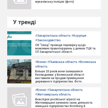
мукачівську поліцію (фото)
У тренді
#
Закарпатська область
#
Корупція
#
Законодавство
ОК "Захід" проведе перевірку щодо
можливих правопорушень у деяких ТЦК та
СП Закарпатської області.
#
Бізнес
#
Львівська область
#
Волинська
область
Більше 20 років вони залишалися
безлюдними: у Волинській області
виставили на продаж приміщення
державного підприємства. Фото.
#
Бізнес
#
Закарпатська область
#
Житомирська область
Внаслідок російської агресії на
Житомирщині зупинило свою діяльність
німецьке підприємство Kromberg &