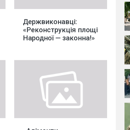
Держвиконавці:
«Реконструкція площі
Народної — законна!»