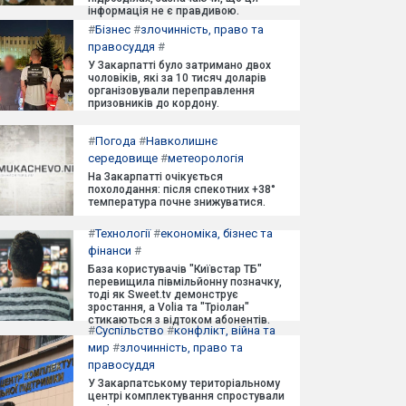
інформація не є правдивою.
#
Бізнес
#
злочинність, право та
правосуддя
#
У Закарпатті було затримано двох
чоловіків, які за 10 тисяч доларів
організовували переправлення
призовників до кордону.
#
Погода
#
Навколишнє
середовище
#
метеорологія
На Закарпатті очікується
похолодання: після спекотних +38°
температура почне знижуватися.
#
Технології
#
економіка, бізнес та
фінанси
#
База користувачів "Київстар ТБ"
перевищила півмільйонну позначку,
тоді як Sweet.tv демонструє
зростання, а Volia та "Тріолан"
стикаються з відтоком абонентів.
#
Суспільство
#
конфлікт, війна та
мир
#
злочинність, право та
правосуддя
У Закарпатському територіальному
центрі комплектування спростували