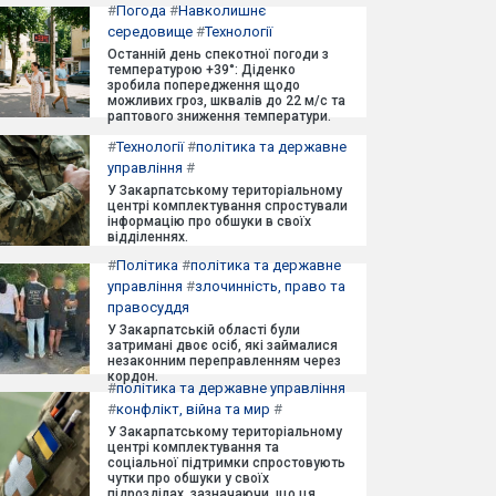
#
Погода
#
Навколишнє
середовище
#
Технології
Останній день спекотної погоди з
температурою +39°: Діденко
зробила попередження щодо
можливих гроз, шквалів до 22 м/с та
раптового зниження температури.
#
Технології
#
політика та державне
управління
#
У Закарпатському територіальному
центрі комплектування спростували
інформацію про обшуки в своїх
відділеннях.
#
Політика
#
політика та державне
управління
#
злочинність, право та
правосуддя
У Закарпатській області були
затримані двоє осіб, які займалися
незаконним переправленням через
кордон.
#
політика та державне управління
#
конфлікт, війна та мир
#
У Закарпатському територіальному
центрі комплектування та
соціальної підтримки спростовують
чутки про обшуки у своїх
підрозділах, зазначаючи, що ця