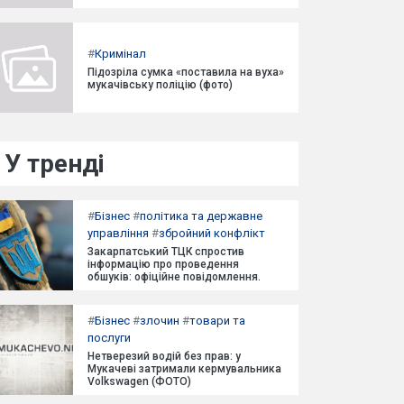
#
Кримінал
Підозріла сумка «поставила на вуха»
мукачівську поліцію (фото)
У тренді
#
Бізнес
#
політика та державне
управління
#
збройний конфлікт
Закарпатський ТЦК спростив
інформацію про проведення
обшуків: офіційне повідомлення.
#
Бізнес
#
злочин
#
товари та
послуги
Нетверезий водій без прав: у
Мукачеві затримали кермувальника
Volkswagen (ФОТО)