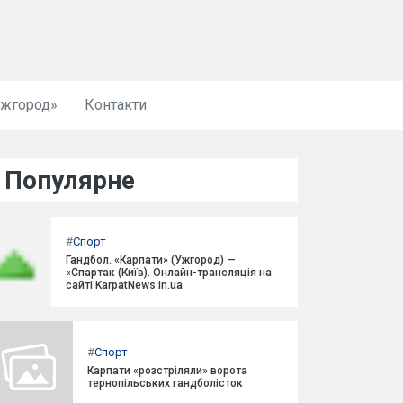
Ужгород»
Контакти
Популярне
#
Спорт
Гандбол. «Карпати» (Ужгород) —
«Спартак (Київ). Онлайн-трансляція на
сайті KarpatNews.in.ua
#
Спорт
Карпати «розстріляли» ворота
тернопільських гандболісток