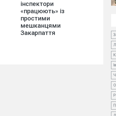
інспектори
«працюють» із
простими
мешканцями
Закарпаття
З
Л
К
І
Ч
О
Р
П
Д