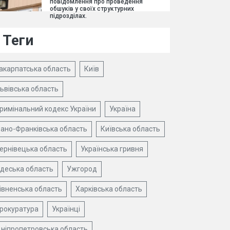
повідомлення про проведення
обшуків у своїх структурних
підрозділах.
Теги
акарпатська область
Київ
ьвівська область
римінальний кодекс України
Україна
вано-Франківська область
Київська область
ернівецька область
Українська гривня
деська область
Ужгород
івненська область
Харківська область
рокуратура
Українці
ніпропетровська область