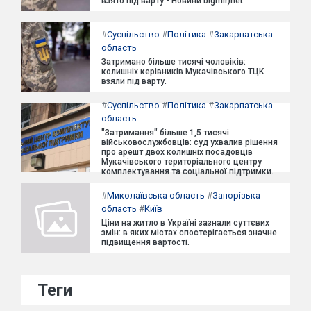
взято під варту - Новини bigmir)net
#
Суспільство
#
Політика
#
Закарпатська
область
Затримано більше тисячі чоловіків:
колишніх керівників Мукачівського ТЦК
взяли під варту.
#
Суспільство
#
Політика
#
Закарпатська
область
"Затримання" більше 1,5 тисячі
військовослужбовців: суд ухвалив рішення
про арешт двох колишніх посадовців
Мукачівського територіального центру
комплектування та соціальної підтримки.
#
Миколаївська область
#
Запорізька
область
#
Київ
Ціни на житло в Україні зазнали суттєвих
змін: в яких містах спостерігається значне
підвищення вартості.
Теги