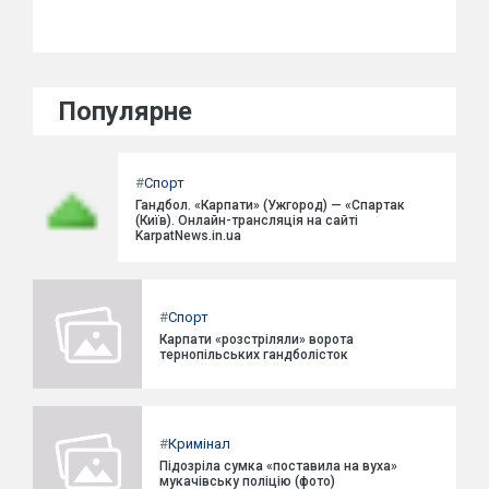
Популярне
#
Спорт
Гандбол. «Карпати» (Ужгород) — «Спартак
(Київ). Онлайн-трансляція на сайті
KarpatNews.in.ua
#
Спорт
Карпати «розстріляли» ворота
тернопільських гандболісток
#
Кримінал
Підозріла сумка «поставила на вуха»
мукачівську поліцію (фото)