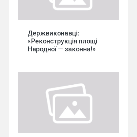
Держвиконавці:
«Реконструкція площі
Народної — законна!»