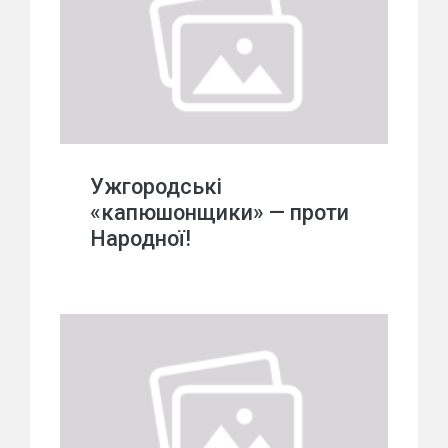
Ужгородські
«капюшонщики» — проти
Народної!