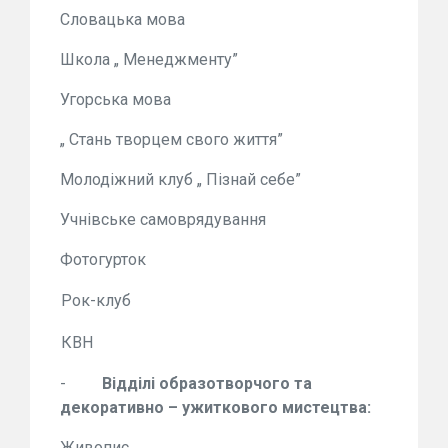
Словацька мова
Школа „ Менеджменту”
Угорська мова
„ Стань творцем свого життя”
Молодіжний клуб „ Пізнай себе”
Учнівське самоврядування
Фотогурток
Рок-клуб
КВН
-
Відділі образотворчого та
декоративно – ужиткового мистецтва:
Живопис