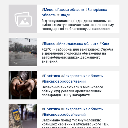
#
Миколаївська область
#
Запорізька
область
#
Опади
Від посушливих періодів до затоплень: як
зміна клімату позначається на сільському
господарстві та благополуччі населення.
#
Бізнес
#
Миколаївська область
#
Київ
+28°C -- заборона для вантажівок: Служба
відновлення оголосила обмеження на
автомобільних шляхах державного
значення.
#
Політика
#
Закарпатська область
#
Військовозобов'язаний
Незаконно виключали з військового
обліку: суд ухвалив арешт колишніх
посадовців ТЦК у Закарпатті.
#
Політика
#
Закарпатська область
#
Військовозобов'язаний
Затримано понад тисячу чоловіків:
колишніх керівників Мукачівського ТЦК