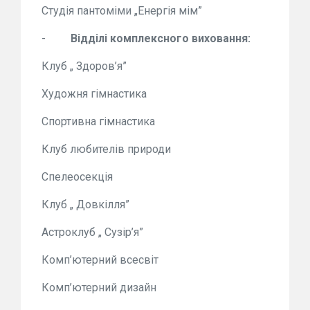
Студія пантоміми „Енергія мім”
-
Відділі комплексного виховання:
Клуб „ Здоров’я”
Художня гімнастика
Спортивна гімнастика
Клуб любителів природи
Спелеосекція
Клуб „ Довкілля”
Астроклуб „ Сузір’я”
Комп’ютерний всесвіт
Комп’ютерний дизайн