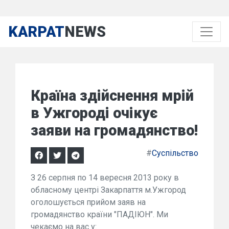
KARPAT
NEWS
Країна здійснення мрій
в Ужгороді очікує
заяви на громадянство!
#
Суспільство
З 26 серпня по 14 вересня 2013 року в
обласному центрі Закарпаття м.Ужгород
оголошується прийом заяв на
громадянство країни "ПАДІЮН". Ми
чекаємо на вас у: