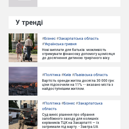
У тренді
#
Бізнес
#
Закарпатська область
#
Українська гривня
Нові виплати для батьків: можливість
отримувати фінансову допомогу щомісяця
до досягнення дитиною трирічного віку.
#
Політика
#
Київ
#
Львівська область
Вартість оренди житла досягла 30 000 грн:
ціни підскочили на 11% -- вказано міста з
найдоступнішим житлом.
#
Політика
#
Бізнес
#
Закарпатська
область
Суд виніс рішення про обрання
запобіжного заходу для колишніх
керівників ТЦК на Закарпатті — їх
затримали під варту. - Завтра.UA